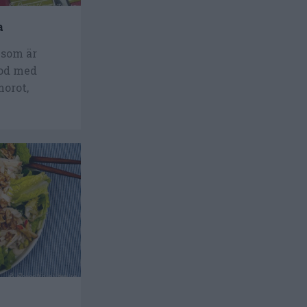
a
 som är
god med
morot,