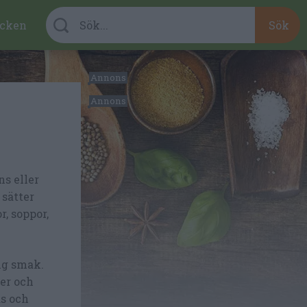
cken
s eller
 sätter
, soppor,
ig smak.
ter och
äs och