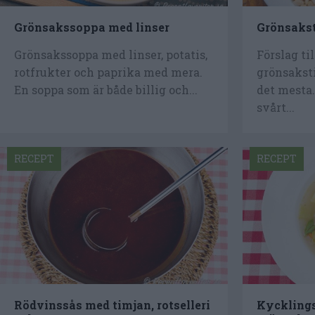
Grönsakssoppa med linser
Grönsakst
Grönsakssoppa med linser, potatis,
Förslag ti
rotfrukter och paprika med mera.
grönsaksti
En soppa som är både billig och...
det mesta.
svårt...
RECEPT
RECEPT
Rödvinssås med timjan, rotselleri
Kycklings