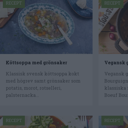
RECEPT
RECEPT
Köttsoppa med grönsaker
Vegansk g
Klassisk svensk köttsoppa kokt
Vegansk gr
med högrev samt grönsaker som
Bourguign
potatis, morot, rotselleri,
klassiska
palsternacka...
Boeuf Bour
RECEPT
RECEPT