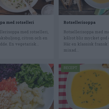
pa med rotselleri
Rotsellerisoppa
lerisoppa med rotselleri,
Rotsellerisoppa med m
aksbuljong, citron och en
kålrot blir mycket god 
dde. En vegetarisk...
Här en klassisk fransk 
mixad...
RECEPT