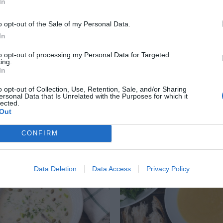
In
o opt-out of the Sale of my Personal Data.
In
to opt-out of processing my Personal Data for Targeted
ing.
In
i lergryta
Grönsaksgratäng
o opt-out of Collection, Use, Retention, Sale, and/or Sharing
 lergryta är enkelt att
Grönsaksgratäng med 
ersonal Data that Is Unrelated with the Purposes for which it
ycklingen blir saftig och
grönsaker och ostsås. F
lected.
Out
med rotfrukter och...
laga gratängen med bro
blomkål...
CONFIRM
RECEPT
Data Deletion
Data Access
Privacy Policy