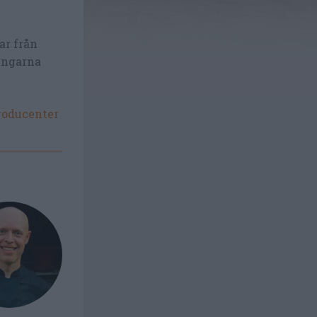
ar från
kungarna
roducenter