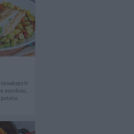
rönsakspytt
m zucchini,
 potatis.