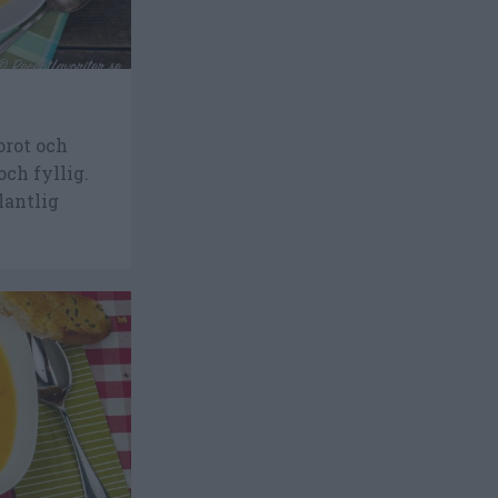
orot och
och fyllig.
lantlig