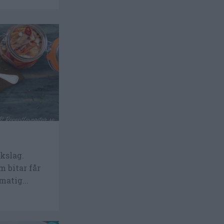
ikslag.
m bitar får
matig...