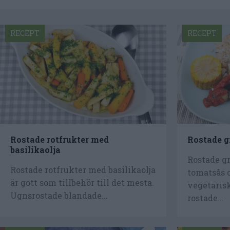
RECEPT
RECEPT
Rostade rotfrukter med
Rostade g
basilikaolja
Rostade g
Rostade rotfrukter med basilikaolja
tomatsås o
är gott som tillbehör till det mesta.
vegetaris
Ugnsrostade blandade...
rostade...