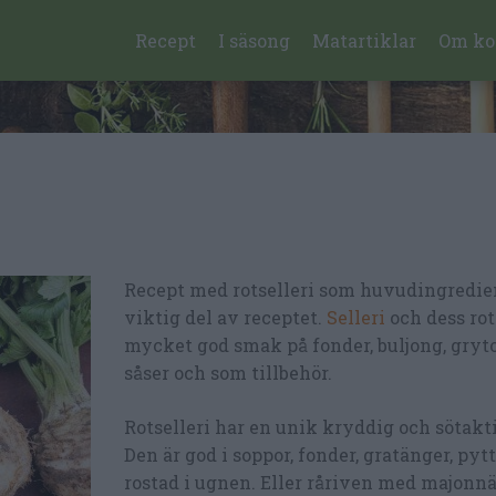
Recept
I säsong
Matartiklar
Om ko
Recept med rotselleri som huvudingredien
viktig del av receptet.
Selleri
och dess rot
mycket god smak på fonder, buljong, grytor
såser och som tillbehör.
Rotselleri har en unik kryddig och sötakt
Den är god i soppor, fonder, gratänger, pyt
rostad i ugnen. Eller råriven med majonn