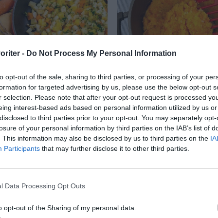
oriter -
Do Not Process My Personal Information
to opt-out of the sale, sharing to third parties, or processing of your per
formation for targeted advertising by us, please use the below opt-out s
ytt
Mos med morötter och
palsternacka
r selection. Please note that after your opt-out request is processed y
ller vegetarisk
eing interest-based ads based on personal information utilized by us or
Mos med morötter och
disclosed to third parties prior to your opt-out. You may separately opt-
a med rotfrukter som
losure of your personal information by third parties on the IAB’s list of
palsternacka är en var
ot, rotselleri, purjolök
. This information may also be disclosed by us to third parties on the
IA
rotmos fast med mer ro
...
Participants
that may further disclose it to other third parties.
som rotselleri, morot...
l Data Processing Opt Outs
RECEPT
o opt-out of the Sharing of my personal data.