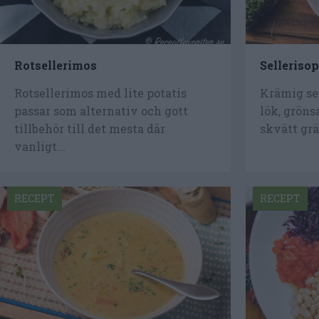
Rotsellerimos
Sellerisop
Rotsellerimos med lite potatis
Krämig sel
passar som alternativ och gott
lök, gröns
tillbehör till det mesta där
skvätt grä
vanligt...
RECEPT
RECEPT