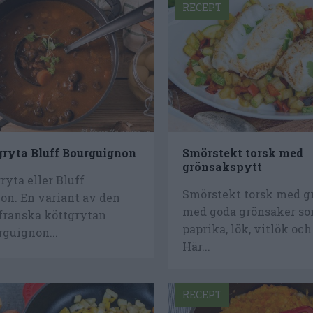
RECEPT
ryta Bluff Bourguignon
Smörstekt torsk med
grönsakspytt
yta eller Bluff
Smörstekt torsk med g
on. En variant av den
med goda grönsaker so
 franska köttgrytan
paprika, lök, vitlök och
guignon...
Här...
RECEPT