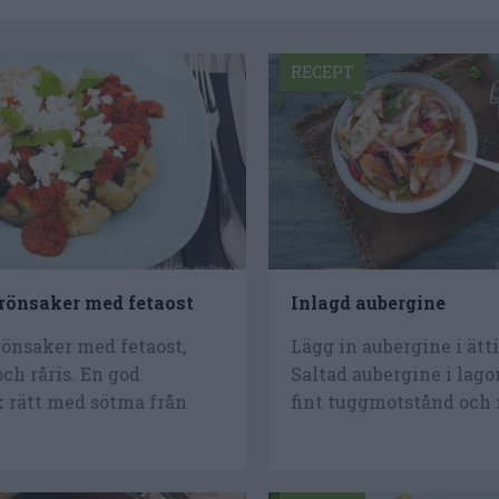
RECEPT
rönsaker med fetaost
Inlagd aubergine
rönsaker med fetaost,
Lägg in aubergine i ätt
ch råris. En god
Saltad aubergine i lago
k rätt med sötma från
fint tuggmotstånd och 