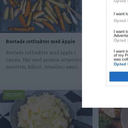
Opted 
I want t
Opted 
I want 
Advertis
Opted 
Rostade rotfrukter med äpple
Kyckling 
I want t
Rostade rotfrukter med äpple i
Kyckling i
of my P
ugnen. Här med potatis, sötpotatis,
laga och k
was col
Opted 
morötter, kålrot, rotselleri samt...
god. Lägg 
RECEPT
RECEPT