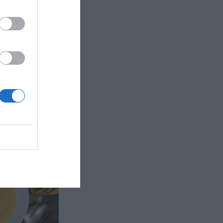
blandade
örslag är att
ccoli,