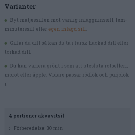
Varianter
Byt matjessillen mot vanlig inläggninssill, fem-
minuterssill eller
egen inlagd sill
.
Gillar du dill så kan du ta i färsk hackad dill eller
torkad dill.
Du kan variera grönt i som att utesluta rotselleri,
morot eller äpple. Vidare passar rödlök och purjolök
i.
4 portioner akvavitsil
Förberedelse:
30 min