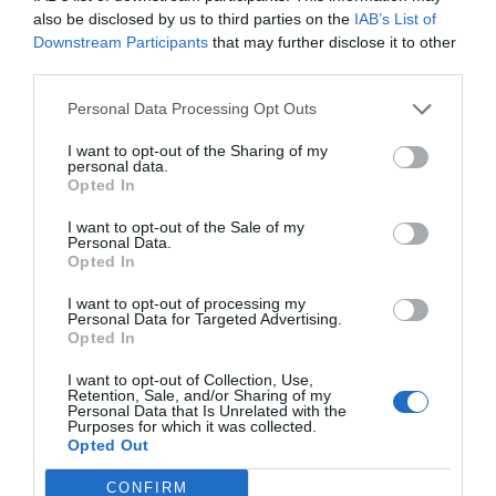
restauranghögskolan i Grythyttan. På denna sida
also be disclosed by us to third parties on the
IAB’s List of
delar jag med mig av tusentals olika recept för alla
Downstream Participants
that may further disclose it to other
third parties.
smaker - noviser som hemmakockar. Alla recept
har jag provlagat, skrivit och fotat så att du ska
Personal Data Processing Opt Outs
kunna laga dem med bästa resultat hemma. Läs mer
om mig
.
I want to opt-out of the Sharing of my
personal data.
Opted In
I want to opt-out of the Sale of my
Personal Data.
Tillbehör och liknande:
Opted In
I want to opt-out of processing my
Personal Data for Targeted Advertising.
Opted In
I want to opt-out of Collection, Use,
Retention, Sale, and/or Sharing of my
Personal Data that Is Unrelated with the
Purposes for which it was collected.
Opted Out
CONFIRM