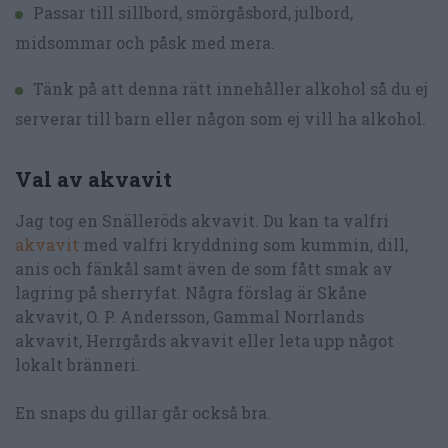
Passar till sillbord, smörgåsbord, julbord,
midsommar och påsk med mera.
Tänk på att denna rätt innehåller alkohol så du ej
serverar till barn eller någon som ej vill ha alkohol.
Val av akvavit
Jag tog en Snälleröds akvavit. Du kan ta valfri
akvavit
med valfri kryddning som kummin, dill,
anis och fänkål samt även de som fått smak av
lagring på sherryfat. Några förslag är Skåne
akvavit, O. P. Andersson, Gammal Norrlands
akvavit, Herrgårds akvavit eller leta upp något
lokalt bränneri.
En snaps du gillar går också bra.