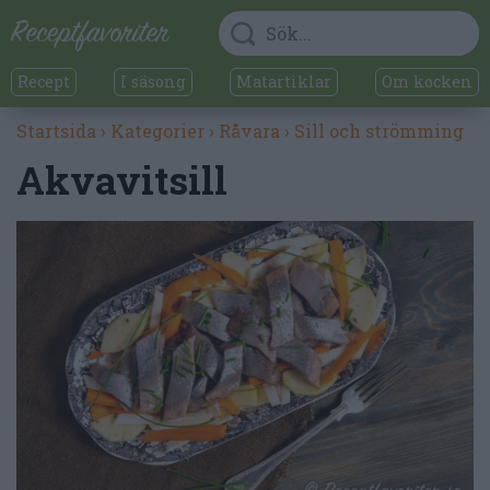
Recept
I säsong
Matartiklar
Om kocken
Startsida
›
Kategorier
›
Råvara
›
Sill och strömming
Akvavitsill