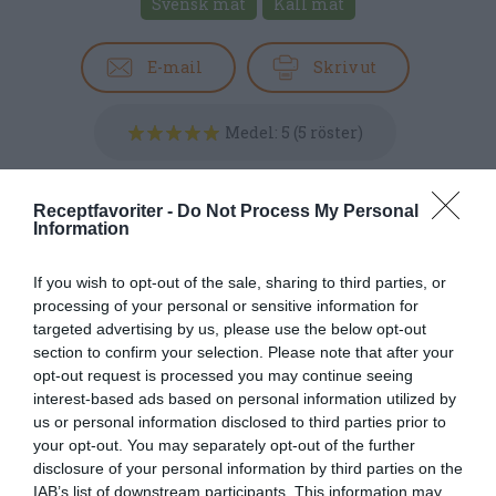
Svensk mat
Kall mat
E-mail
Skriv ut
Medel:
5
(
5
röster)
Uppskattat näringsvärde per portion:
Receptfavoriter -
Do Not Process My Personal
85 kcal
Information
Publicerat:
2021-03-18
,
Uppdaterat:
2021-03-18
If you wish to opt-out of the sale, sharing to third parties, or
processing of your personal or sensitive information for
targeted advertising by us, please use the below opt-out
Författare:
Henrik
section to confirm your selection. Please note that after your
Mattsson
opt-out request is processed you may continue seeing
interest-based ads based on personal information utilized by
us or personal information disclosed to third parties prior to
Jag är matskribent samt kock
your opt-out. You may separately opt-out of the further
med en fil. kand i
disclosure of your personal information by third parties on the
Måltidsvetenskap från
IAB’s list of downstream participants. This information may