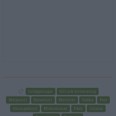
Inläggningar
Sill och strömming
Matjessill
Rotselleri
Morötter
Vodka
Fest
Smörgåsbord
Midsommar
Påsk
Julmat