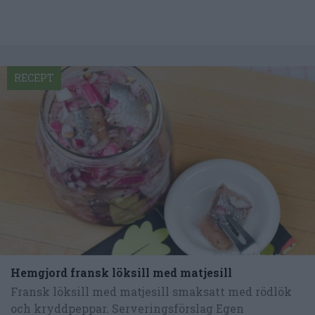
RECEPT
Hemgjord fransk löksill med matjesill
Fransk löksill med matjesill smaksatt med rödlök
och kryddpeppar. Serveringsförslag Egen