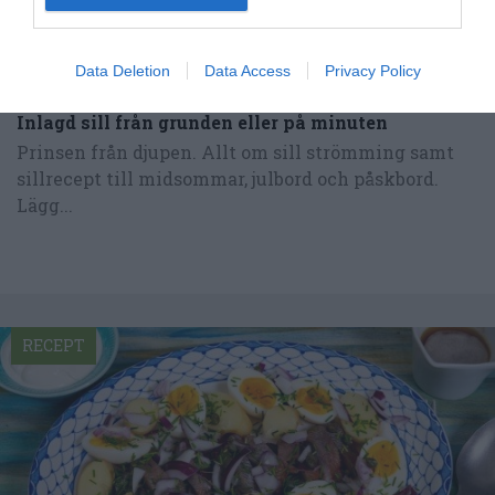
Data Deletion
Data Access
Privacy Policy
Inlagd sill från grunden eller på minuten
Prinsen från djupen. Allt om sill strömming samt
sillrecept till midsommar, julbord och påskbord.
Lägg...
RECEPT