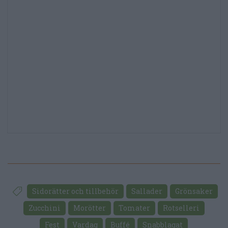
Sidorätter och tillbehör
Sallader
Grönsaker
Zucchini
Morötter
Tomater
Rotselleri
Fest
Vardag
Buffé
Snabblagat