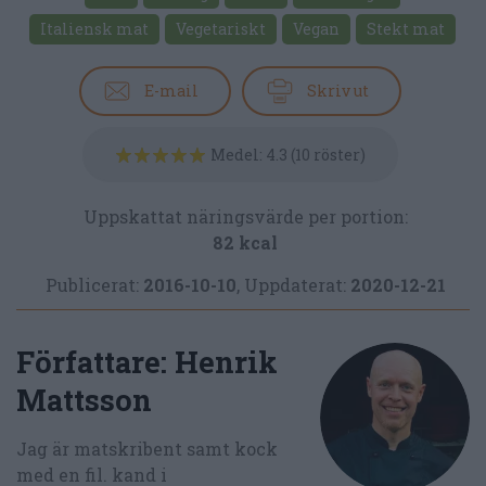
Italiensk mat
Vegetariskt
Vegan
Stekt mat
E-mail
Skriv ut
Medel:
4.3
(
10
röster)
Uppskattat näringsvärde per portion:
82 kcal
Publicerat:
2016-10-10
,
Uppdaterat:
2020-12-21
Författare:
Henrik
Mattsson
Jag är matskribent samt kock
med en fil. kand i