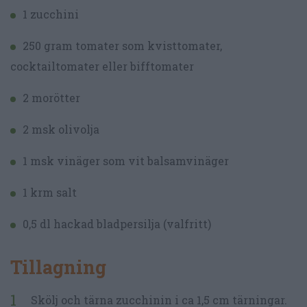
1 zucchini
250 gram tomater som kvisttomater,
cocktailtomater eller bifftomater
2 morötter
2 msk olivolja
1 msk vinäger som vit balsamvinäger
1 krm salt
0,5 dl hackad bladpersilja (valfritt)
Tillagning
Skölj och tärna zucchinin i ca 1,5 cm tärningar.