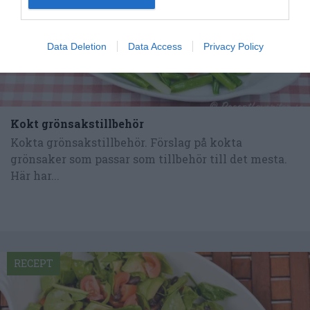
Data Deletion
Data Access
Privacy Policy
Kokt grönsakstillbehör
Kokta grönsakstillbehör. Förslag på kokta
grönsaker som passar som tillbehör till det mesta.
Här har...
RECEPT