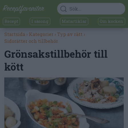
Recept
I säsong
Matartiklar
Om kocken
Startsida
›
Kategorier
›
Typ av rätt
›
Sidorätter och tillbehör
Grönsakstillbehör till
kött