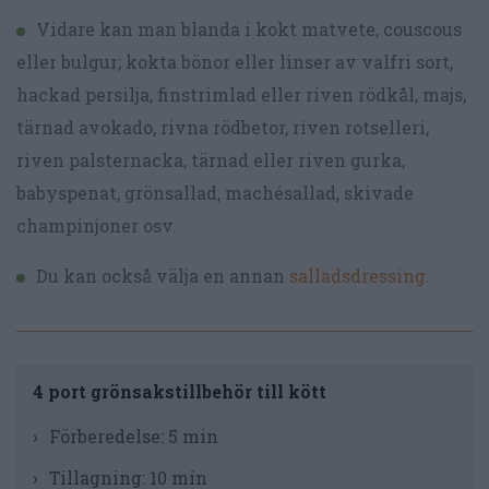
Vidare kan man blanda i kokt matvete, couscous
eller bulgur; kokta bönor eller linser av valfri sort,
hackad persilja, finstrimlad eller riven rödkål, majs,
tärnad avokado, rivna rödbetor, riven rotselleri,
riven palsternacka, tärnad eller riven gurka,
babyspenat, grönsallad, machésallad, skivade
champinjoner osv.
Du kan också välja en annan
salladsdressing
.
4 port grönsakstillbehör till kött
Förberedelse:
5 min
Tillagning:
10 min