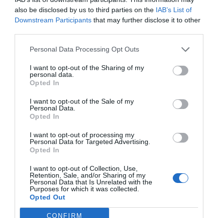
also be disclosed by us to third parties on the
IAB’s List of
Downstream Participants
that may further disclose it to other
third parties.
Personal Data Processing Opt Outs
I want to opt-out of the Sharing of my
Grönsakstillbehör
personal data.
Opted In
Förslag till gott och nyttigt grönsakstillbehör som
passar till det mesta. Ibland kan det vara svårt...
I want to opt-out of the Sale of my
Personal Data.
Opted In
I want to opt-out of processing my
Personal Data for Targeted Advertising.
Opted In
I want to opt-out of Collection, Use,
RECEPT
Retention, Sale, and/or Sharing of my
Personal Data that Is Unrelated with the
Purposes for which it was collected.
Opted Out
CONFIRM