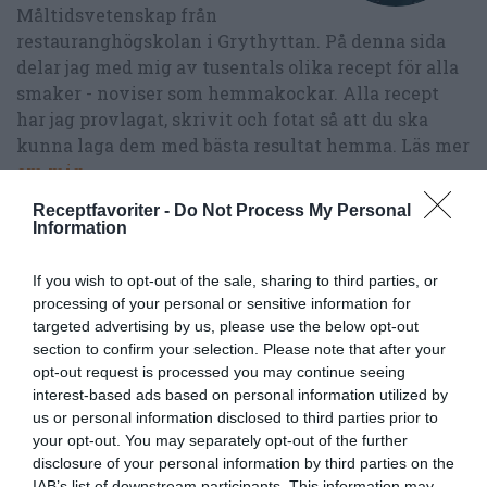
Måltidsvetenskap från
restauranghögskolan i Grythyttan. På denna sida
delar jag med mig av tusentals olika recept för alla
smaker - noviser som hemmakockar. Alla recept
har jag provlagat, skrivit och fotat så att du ska
kunna laga dem med bästa resultat hemma. Läs mer
om mig
.
Receptfavoriter -
Do Not Process My Personal
Information
Tillbehör och liknande:
If you wish to opt-out of the sale, sharing to third parties, or
processing of your personal or sensitive information for
targeted advertising by us, please use the below opt-out
RECEPT
section to confirm your selection. Please note that after your
opt-out request is processed you may continue seeing
interest-based ads based on personal information utilized by
us or personal information disclosed to third parties prior to
your opt-out. You may separately opt-out of the further
disclosure of your personal information by third parties on the
IAB’s list of downstream participants. This information may