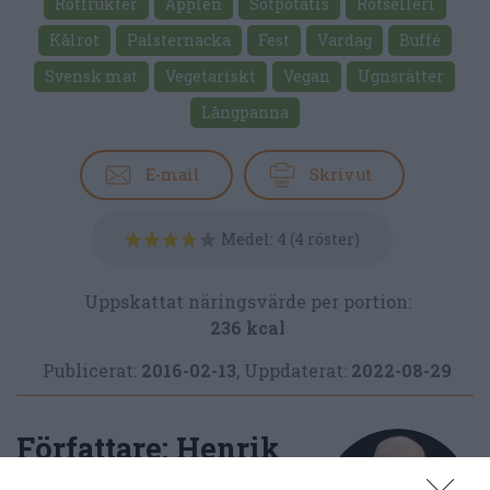
Rotfrukter
Äpplen
Sötpotatis
Rotselleri
Kålrot
Palsternacka
Fest
Vardag
Buffé
Svensk mat
Vegetariskt
Vegan
Ugnsrätter
Långpanna
E-mail
Skriv ut
Medel:
4
(
4
röster)
Uppskattat näringsvärde per portion:
236 kcal
Publicerat:
2016-02-13
,
Uppdaterat:
2022-08-29
Författare:
Henrik
Mattsson