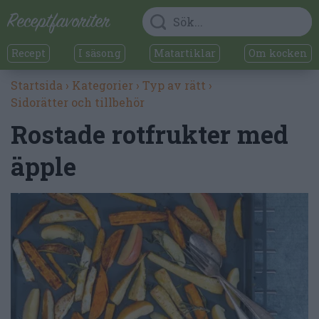
Recept
I säsong
Matartiklar
Om kocken
Startsida
›
Kategorier
›
Typ av rätt
›
Sidorätter och tillbehör
Rostade rotfrukter med
äpple