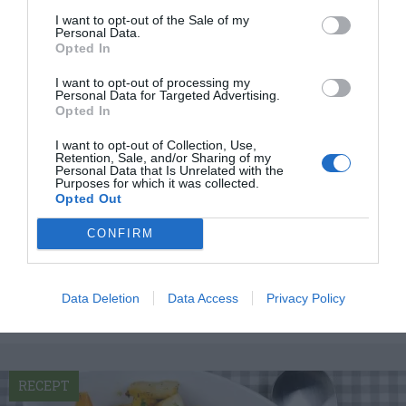
I want to opt-out of the Sale of my
Personal Data.
Opted In
I want to opt-out of processing my
Personal Data for Targeted Advertising.
Opted In
I want to opt-out of Collection, Use,
Retention, Sale, and/or Sharing of my
Personal Data that Is Unrelated with the
Purposes for which it was collected.
Opted Out
Rostade rotfrukter
Rostade rotfrukter med kålrot, rotselleri,
CONFIRM
palsternacka och morot samt lite potatis.
Ugnsrostade...
Data Deletion
Data Access
Privacy Policy
RECEPT