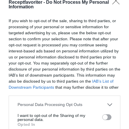
Receptfavoriter -
Do Not Process My Personal
Information
Jag är matskribent samt kock
med en fil. kand i
If you wish to opt-out of the sale, sharing to third parties, or
Måltidsvetenskap från
processing of your personal or sensitive information for
restauranghögskolan i Grythyttan. På denna sida
targeted advertising by us, please use the below opt-out
section to confirm your selection. Please note that after your
delar jag med mig av tusentals olika recept för alla
opt-out request is processed you may continue seeing
smaker - noviser som hemmakockar. Alla recept
interest-based ads based on personal information utilized by
har jag provlagat, skrivit och fotat så att du ska
us or personal information disclosed to third parties prior to
kunna laga dem med bästa resultat hemma. Läs mer
your opt-out. You may separately opt-out of the further
om mig
.
disclosure of your personal information by third parties on the
IAB’s list of downstream participants. This information may
also be disclosed by us to third parties on the
IAB’s List of
Downstream Participants
that may further disclose it to other
third parties.
Tillbehör och liknande:
Personal Data Processing Opt Outs
RECEPT
I want to opt-out of the Sharing of my
personal data.
Opted In