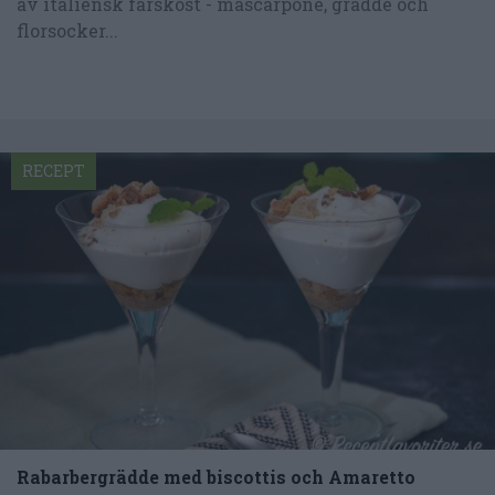
av italiensk färskost - mascarpone, grädde och
florsocker...
RECEPT
Rabarbergrädde med biscottis och Amaretto