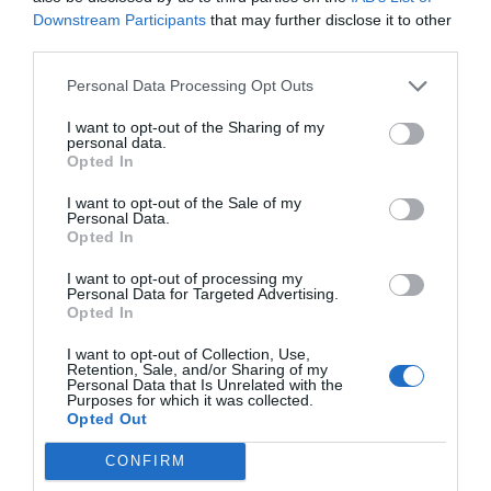
Downstream Participants
that may further disclose it to other
third parties.
Personal Data Processing Opt Outs
I want to opt-out of the Sharing of my
personal data.
Opted In
I want to opt-out of the Sale of my
Personal Data.
Opted In
Björnbärsfool
I want to opt-out of processing my
Personal Data for Targeted Advertising.
Min variant på björnbärsfool - en enkel
Opted In
björnbärsefterrätt med vispad grädde blandad med
björnbär,...
I want to opt-out of Collection, Use,
Retention, Sale, and/or Sharing of my
Personal Data that Is Unrelated with the
Purposes for which it was collected.
Opted Out
CONFIRM