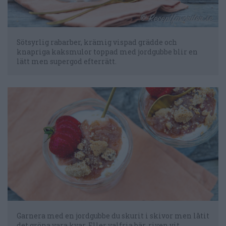
Sötsyrlig rabarber, krämig vispad grädde och
knapriga kaksmulor toppad med jordgubbe blir en
lätt men supergod efterrätt.
Garnera med en jordgubbe du skurit i skivor men låtit
det gröna vara kvar. Eller valfria bär, riven vit