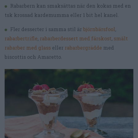
Rabarbern kan smaksättas när den kokas med en
tsk krossad kardemumma eller 1 bit hel kanel.
Fler desserter i samma stil är
björnbärsfool
,
rabarbertrifle
,
rabarberdessert med färskost
,
smält
rabarber med glass
eller
rabarbergrädde
med
biscottis och Amaretto.