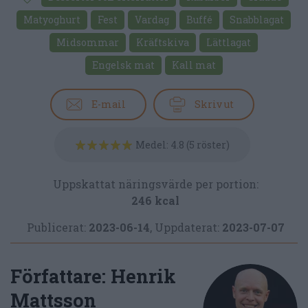
Matyoghurt
Fest
Vardag
Buffé
Snabblagat
Midsommar
Kräftskiva
Lättlagat
Engelsk mat
Kall mat
E-mail
Skriv ut
Medel:
4.8
(
5
röster)
Uppskattat näringsvärde per portion:
246 kcal
Publicerat:
2023-06-14
,
Uppdaterat:
2023-07-07
Författare:
Henrik
Mattsson