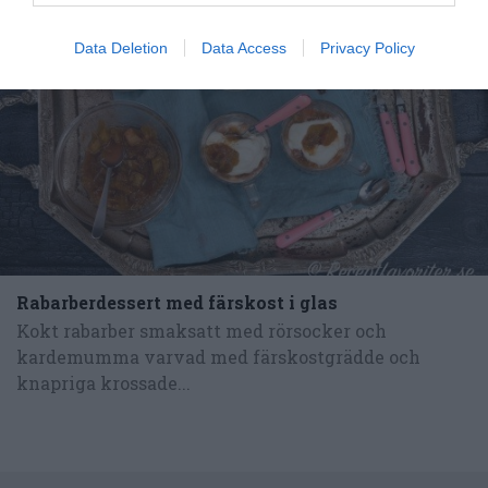
RECEPT
Data Deletion
Data Access
Privacy Policy
Rabarberdessert med färskost i glas
Kokt rabarber smaksatt med rörsocker och
kardemumma varvad med färskostgrädde och
knapriga krossade...