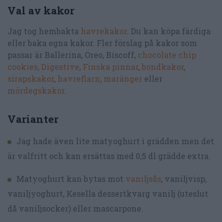
Val av kakor
Jag tog hembakta
havrekakor
. Du kan köpa färdiga
eller baka egna kakor. Fler förslag på kakor som
passar är Ballerina, Oreo, Biscoff,
chocolate chip
cookies
,
Digestive
,
Finska pinnar
,
bondkakor
,
sirapskakor
,
havreflarn
,
maränger
eller
mördegskakor
.
Varianter
Jag hade även lite matyoghurt i grädden men det
är valfritt och kan ersättas med 0,5 dl grädde extra.
Matyoghurt kan bytas mot
vaniljsås
, vaniljvisp,
vaniljyoghurt, Kesella dessertkvarg vanilj (uteslut
då vaniljsocker) eller mascarpone.