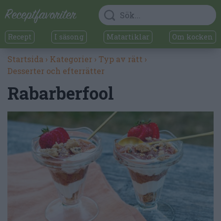
Recept
I säsong
Matartiklar
Om kocken
Startsida
›
Kategorier
›
Typ av rätt
›
Desserter och efterrätter
Rabarberfool