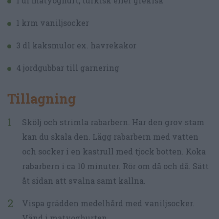
1 dl matyoghurt, turkisk eller grekisk
1 krm vaniljsocker
3 dl kaksmulor ex. havrekakor
4 jordgubbar till garnering
Tillagning
Skölj och strimla rabarbern. Har den grov stam
kan du skala den. Lägg rabarbern med vatten
och socker i en kastrull med tjock botten. Koka
rabarbern i ca 10 minuter. Rör om då och då. Sätt
åt sidan att svalna samt kallna.
Vispa grädden medelhård med vaniljsocker.
Vänd i matyoghurten.