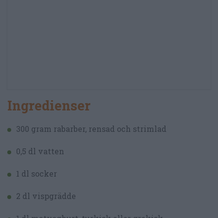
Ingredienser
300 gram rabarber, rensad och strimlad
0,5 dl vatten
1 dl socker
2 dl vispgrädde