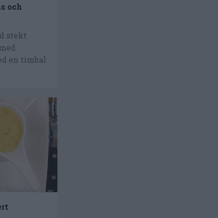
ås och
d stekt
 med
ed en timbal
ert