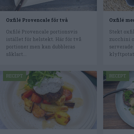
Oxfilé Provencale för två
Oxfilé me
Oxfilé Provencale portionsvis
Stekt oxfi
istället för helstekt. Här för två
zucchini 
portioner men kan dubbleras
serverade
såklart...
klyftpotati
RECEPT
RECEPT