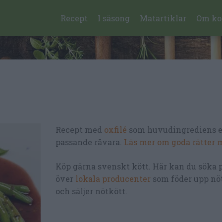
Recept
I säsong
Matartiklar
Om ko
Recept med
oxfilé
som huvudingrediens e
passande råvara.
Läs mer om goda rätter 
Köp gärna svenskt kött. Här kan du söka 
över
lokala producenter
som föder upp nö
och säljer nötkött.