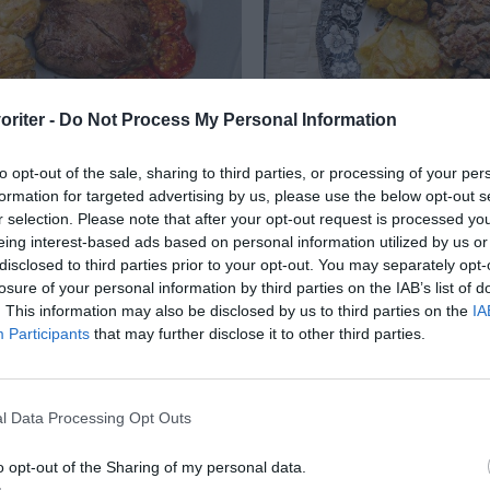
oriter -
Do Not Process My Personal Information
d Hasselbackspotatis
Biff Greta
to opt-out of the sale, sharing to third parties, or processing of your per
formation for targeted advertising by us, please use the below opt-out s
 Hasselbackspotatis,
Biff Greta är en rätt m
r selection. Please note that after your opt-out request is processed y
, ugnsbakade tomater och
tärnad oxfilé marinerad
eing interest-based ads based on personal information utilized by us or
disclosed to third parties prior to your opt-out. You may separately opt-
. Tips Du kan steka
senap samt äggula.
losure of your personal information by third parties on the IAB’s list of
Serveringsförslag...
. This information may also be disclosed by us to third parties on the
IA
Participants
that may further disclose it to other third parties.
RECEPT
l Data Processing Opt Outs
o opt-out of the Sharing of my personal data.