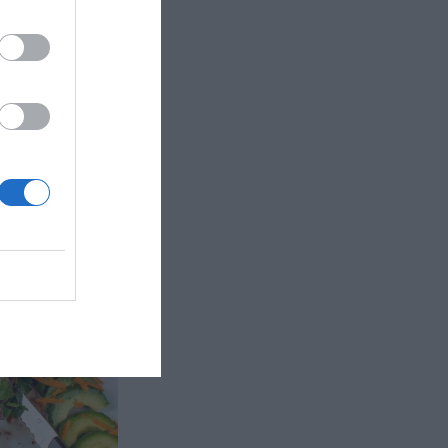
illspett med
arianter med
 Du kan...