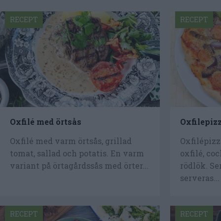
RECEPT
RECEPT
Oxfilé med örtsås
Oxfilepiz
Oxfilé med varm örtsås, grillad
Oxfilépizz
tomat, sallad och potatis. En varm
oxfilé, co
variant på örtagårdssås med örter...
rödlök. Se
serveras...
RECEPT
RECEPT