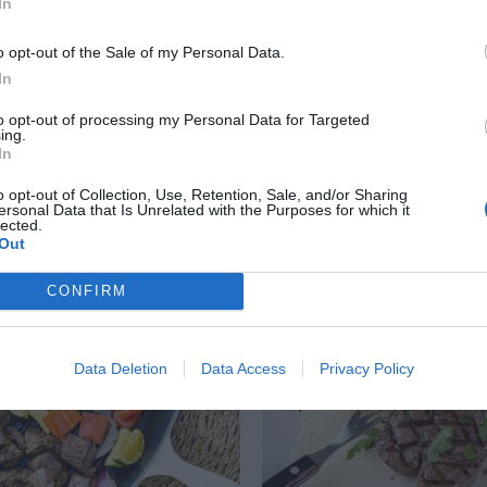
In
o opt-out of the Sale of my Personal Data.
In
 filé, svamp och grädde
Grillspett med kött
to opt-out of processing my Personal Data for Targeted
ing.
a med valfri filé i
Mitt grundrecept på gr
In
s smaksatt med svamp
kött samt förslag på v
o opt-out of Collection, Use, Retention, Sale, and/or Sharing
. Val av filé Du kan laga
grönsaker och tillbehör.
ersonal Data that Is Unrelated with the Purposes for which it
lected.
Out
CONFIRM
RECEPT
Data Deletion
Data Access
Privacy Policy