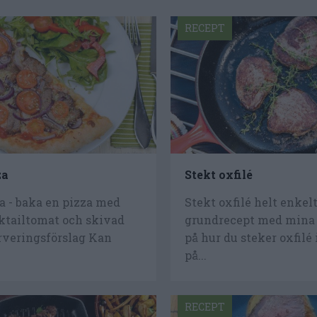
RECEPT
za
Stekt oxfilé
a - baka en pizza med
Stekt oxfilé helt enkelt
cktailtomat och skivad
grundrecept med mina 
rveringsförslag Kan
på hur du steker oxfilé
på...
RECEPT