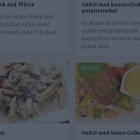
ack and White
Oxfilé med kantarells
potatistimbal
t på oxfilé Black and
En klassisk festrätt me
 grillad oxfilé samt
oxfilé med gräddig sås
serverade med två såser -
kantareller serverat m
bakad med...
RECEPT
ta
Oxfilé med Sauce Colb