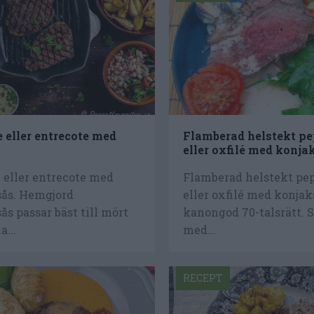
le eller entrecote med
Flamberad helstekt pe
eller oxfilé med konja
lé eller entrecote med
Flamberad helstekt pep
sås. Hemgjord
eller oxfilé med konjak
ås passar bäst till mört
kanongod 70-talsrätt. 
a...
med...
RECEPT