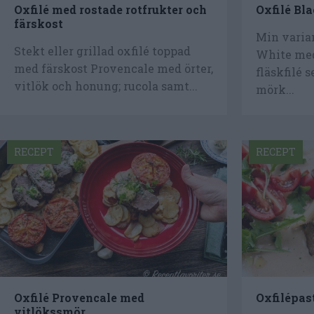
Oxfilé med rostade rotfrukter och
Oxfilé Bl
färskost
Min varian
Stekt eller grillad oxfilé toppad
White med
med färskost Provencale med örter,
fläskfilé 
vitlök och honung; rucola samt...
mörk...
RECEPT
RECEPT
Oxfilé Provencale med
Oxfilépas
vitlökssmör