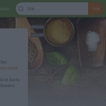
cken
ller
med oxfilé
.
på en karta
tkreatur