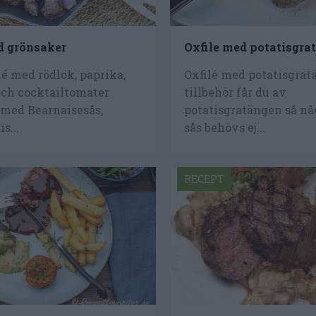
d grönsaker
Oxfile med potatisgra
lé med rödlök, paprika,
Oxfilé med potatisgrat
och cocktailtomater
tillbehör får du av
 med Bearnaisesås,
potatisgratängen så nå
s...
sås behövs ej...
RECEPT