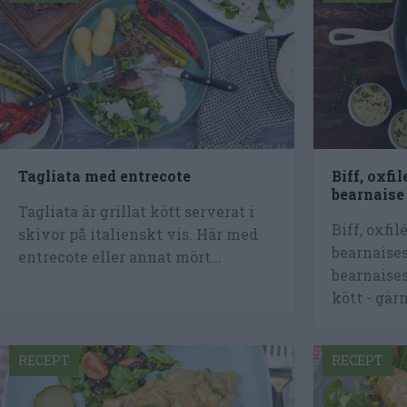
Tagliata med entrecote
Biff, oxfi
bearnaise
Tagliata är grillat kött serverat i
Biff, oxfi
skivor på italienskt vis. Här med
bearnaise
entrecote eller annat mört...
bearnaises
kött - gärn
RECEPT
RECEPT