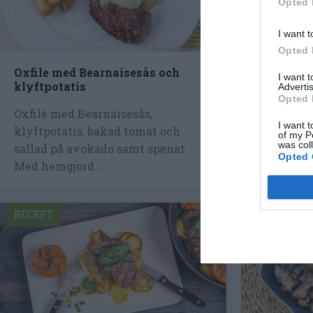
Opted 
I want t
Opted 
Oxfile med Bearnaisesås och
Pasta med
I want 
klyftpotatis
Advertis
Lyxig past
Opted 
Oxfilé med Bearnaisesås,
krämig så
I want t
klyftpotatis, bakad tomat och
och grädde
of my P
was col
sallad på avokado samt spenat.
pastan...
Opted 
Med hemgjord...
RECEPT
RECEPT