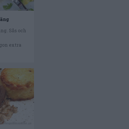
täng
äng. Sås och
gon extra