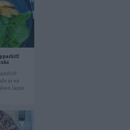
pparbiff
ksås
parbiff
sås är en
Såsen lagas