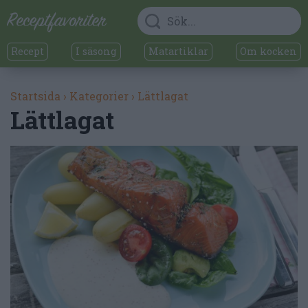
Recept
I säsong
Matartiklar
Om kocken
Startsida
›
Kategorier
›
Lättlagat
Lättlagat