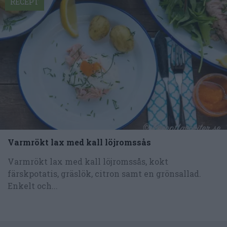
RECEPT
Varmrökt lax med kall löjromssås
Varmrökt lax med kall löjromssås, kokt
färskpotatis, gräslök, citron samt en grönsallad.
Enkelt och...