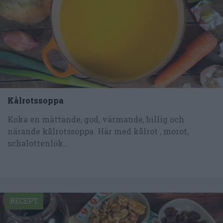
Kålrotssoppa
Koka en mättande, god, värmande, billig och
närande kålrotssoppa. Här med kålrot , morot,
schalottenlök...
RECEPT