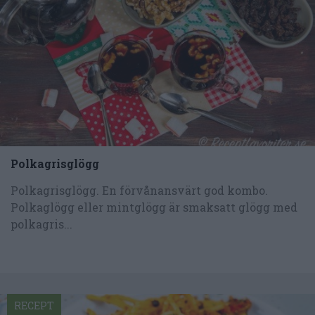
Polkagrisglögg
Polkagrisglögg. En förvånansvärt god kombo.
Polkaglögg eller mintglögg är smaksatt glögg med
polkagris...
RECEPT