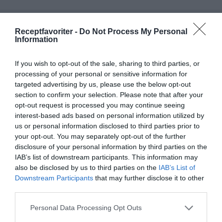
Receptfavoriter -
Do Not Process My Personal
RECEPT
Information
If you wish to opt-out of the sale, sharing to third parties, or
processing of your personal or sensitive information for
targeted advertising by us, please use the below opt-out
section to confirm your selection. Please note that after your
opt-out request is processed you may continue seeing
interest-based ads based on personal information utilized by
us or personal information disclosed to third parties prior to
your opt-out. You may separately opt-out of the further
disclosure of your personal information by third parties on the
IAB’s list of downstream participants. This information may
also be disclosed by us to third parties on the
IAB’s List of
Varmrökt lax med kall sås
Downstream Participants
that may further disclose it to other
Varmrökt lax med kall sås och kokt potatis är
third parties.
enkelt, gott och nyttigt. Här serverad med en kall
Personal Data Processing Opt Outs
sås av...