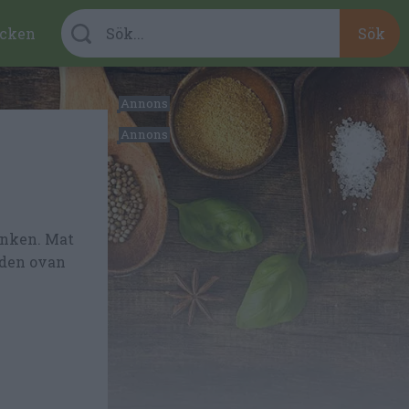
cken
änken. Mat
lden ovan