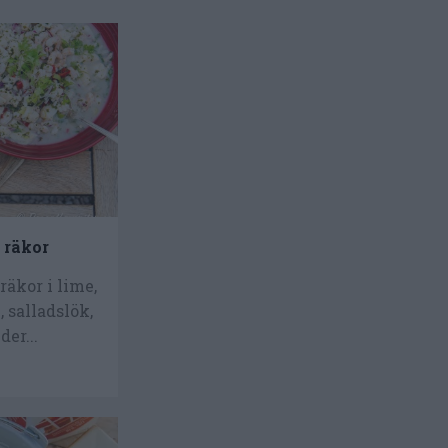
 räkor
räkor i lime,
i, salladslök,
er...