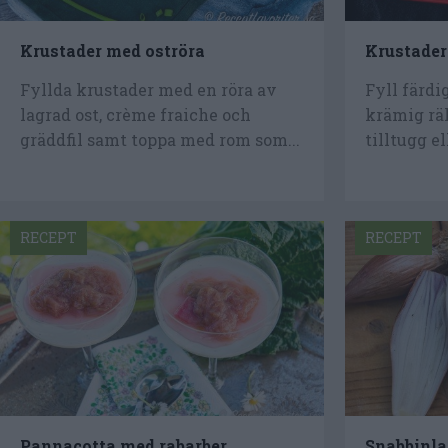
Krustader med oströra
Krustader
Fyllda krustader med en röra av
Fyll färdi
lagrad ost, crème fraiche och
krämig rä
gräddfil samt toppa med rom som...
tilltugg el
RECEPT
RECEPT
Pannacotta med rabarber
Snabbinla