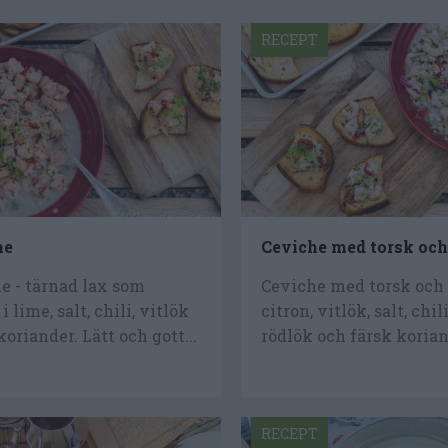
RECEPT
he
Ceviche med torsk och
e - tärnad lax som
Ceviche med torsk och 
 lime, salt, chili, vitlök
citron, vitlök, salt, chil
oriander. Lätt och gott...
rödlök och färsk koriand
RECEPT