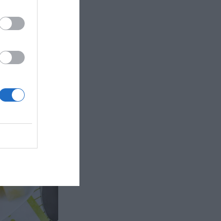
regryn
egryn
ljsocker och
hiapudding