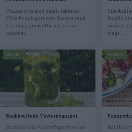
Pannacotta med smält rabarber.
Snabbinla
Fräscht och gott som dessert med
äppelcider
krämig pannacotta och sötsur
variant på
rabarber...
slags...
RECEPT
RECEPT
Snabbsaltade Västeråsgurkor
Senapsdr
Snabbsaltade Västeråsgurkor som
Rör ihop 