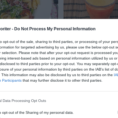
oriter -
Do Not Process My Personal Information
 pastasallad
Morotsjuice
to opt-out of the sale, sharing to third parties, or processing of your per
pastasallad som här är
Råsaft eller juice från 
formation for targeted advertising by us, please use the below opt-out s
r selection. Please note that after your opt-out request is processed y
pasta med spenat,
är mycket gott, nyttigt 
eing interest-based ads based on personal information utilized by us or
 tomater,
Råsaft på morötter är...
disclosed to third parties prior to your opt-out. You may separately opt-
mater, rödlök...
losure of your personal information by third parties on the IAB’s list of
. This information may also be disclosed by us to third parties on the
IA
Participants
that may further disclose it to other third parties.
RECEPT
l Data Processing Opt Outs
o opt-out of the Sharing of my personal data.