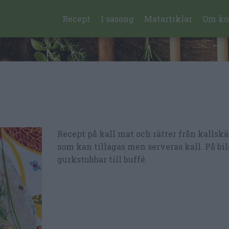
Recept
I säsong
Matartiklar
Om ko
Recept på kall mat och rätter från kallsk
som kan tillagas men serveras kall. På bi
gurkstubbar till buffé.