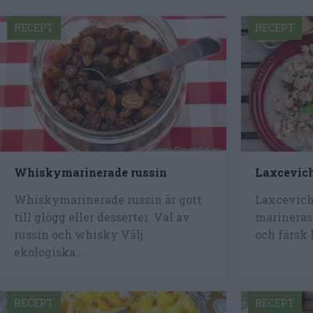
RECEPT
RECEPT
Whiskymarinerade russin
Laxcevic
Whiskymarinerade russin är gott
Laxcevich
till glögg eller desserter. Val av
marineras i
russin och whisky Välj
och färsk k
ekologiska...
RECEPT
RECEPT