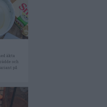
med äkta
grädde och
ariant på