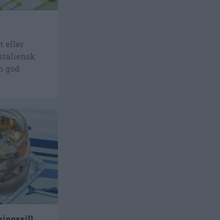
t eller
 italiensk
n god
ningssill