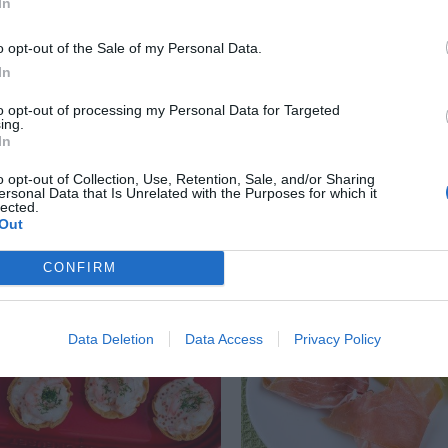
In
o opt-out of the Sale of my Personal Data.
In
a med färska tomater
Chiapudding med hav
nder
to opt-out of processing my Personal Data for Targeted
ing.
Chiapudding med havr
In
a med färska tomater,
smaksatt med lite vani
ander, chili, rödlök och
kanel. En variant på c
o opt-out of Collection, Use, Retention, Sale, and/or Sharing
ersonal Data that Is Unrelated with the Purposes for which it
k smaksatt med limesaft
och...
lected.
Out
CONFIRM
RECEPT
Data Deletion
Data Access
Privacy Policy