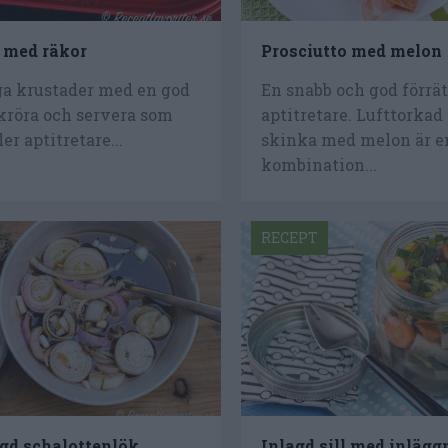
 med räkor
Prosciutto med melon
ga krustader med en god
En snabb och god förrät
kröra och servera som
aptitretare. Lufttorkad
ler aptitretare...
skinka med melon är e
kombination...
RECEPT
gd schalottenlök
Inlagd sill med inlägg