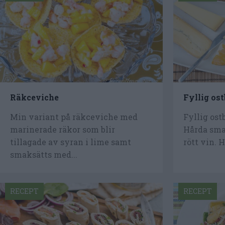
Räkceviche
Fyllig ost
Min variant på räkceviche med
Fyllig ost
marinerade räkor som blir
Hårda sma
tillagade av syran i lime samt
rött vin. H
smaksätts med...
RECEPT
RECEPT