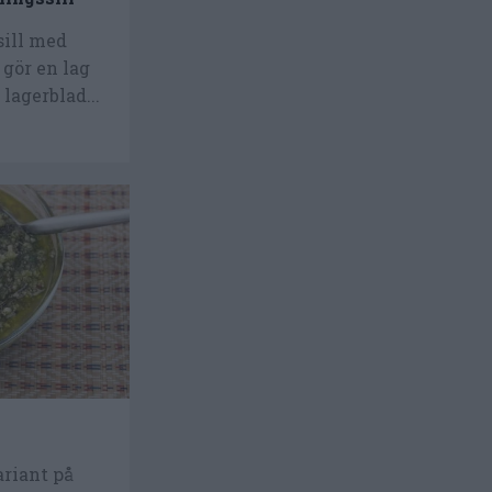
sill med
 gör en lag
 lagerblad...
ariant på