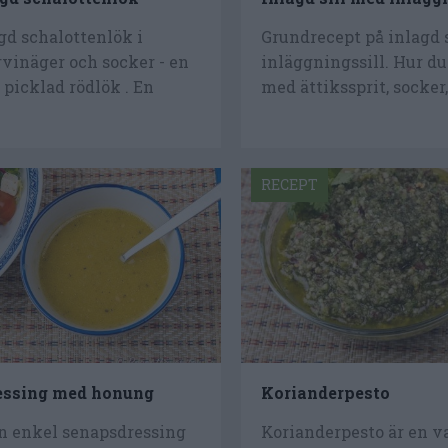
gd schalottenlök i
Grundrecept på inlagd 
vinäger och socker - en
inläggningssill. Hur du
 picklad rödlök . En
med ättikssprit, socker,
RECEPT
essing med honung
Korianderpesto
en enkel senapsdressing
Korianderpesto är en v