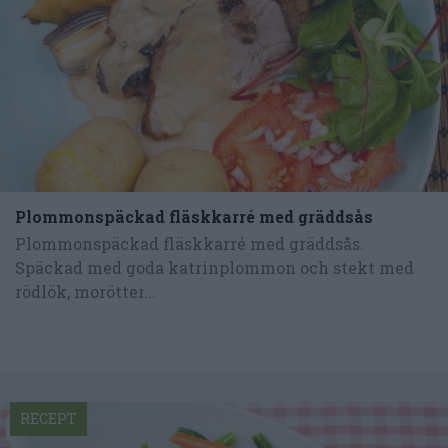
Plommonspäckad fläskkarré med gräddsås
Plommonspäckad fläskkarré med gräddsås.
Späckad med goda katrinplommon och stekt med
rödlök, morötter...
RECEPT