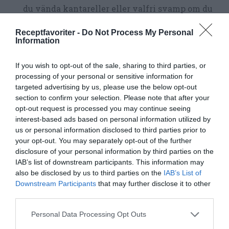
du vända kantareller eller valfri svamp om du
önskar det. Spara några kantareller till
Receptfavoriter -
Do Not Process My Personal
garnering.
Information
Skär upp fläskkarrén i skivor och servera på fat
If you wish to opt-out of the sale, sharing to third parties, or
processing of your personal or sensitive information for
- gärna med grönsakerna från grytan i botten
targeted advertising by us, please use the below opt-out
eller vid sidan. Slå lite sås över och garnera med
section to confirm your selection. Please note that after your
några kantareller. Fint är även lite hackad
opt-out request is processed you may continue seeing
interest-based ads based on personal information utilized by
persilja.
us or personal information disclosed to third parties prior to
your opt-out. You may separately opt-out of the further
Häll upp såsen i skål eller såssnipa; servera
disclosure of your personal information by third parties on the
rostade rotfrukter på ett fat eller skål samt
IAB’s list of downstream participants. This information may
also be disclosed by us to third parties on the
IAB’s List of
grönsallad, gelé och chutney till.
Downstream Participants
that may further disclose it to other
third parties.
Personal Data Processing Opt Outs