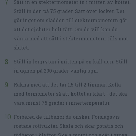
Sätt in en stektermometer in i mitten av köttet.
Ställ in den på 75 grader. Sätt över locket. Det
gör inget om sladden till stektermometern gör
att det ej sluter helt tätt. Om du vill kan du
vänta med att sätt i stektermometern tills mot
slutet.
Ställ in lergrytan i mitten på en kall ugn. Ställ
in ugnen på 200 grader vanlig ugn.
Räkna med att det tar 1,5 till 2 timmar. Kolla
med termometer så att köttet är klart - det ska
vara minst 75 grader i innertemperatur.
Förbered de tillbehör du önskar. Förslagsvis
rostade rotfrukter. Skala och skär potatis och
rödbetor i klyftor. Skala morot och skär i grova