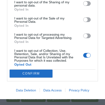
I want to opt-out of the Sharing of my
personal data.
Opted In
I want to opt-out of the Sale of my
Personal Data.
Opted In
I want to opt-out of processing my
Personal Data for Targeted Advertising.
Opted In
I want to opt-out of Collection, Use,
Retention, Sale, and/or Sharing of my
Personal Data that Is Unrelated with the
Purposes for which it was collected.
Opted Out
CONFIRM
Huvudrätter
Fläskkarré
Äpplen
Data Deletion
Data Access
Privacy Policy
Morötter
Grädde
Ingefära
Fest
Vardag
Buffé
Svensk mat
Ugnsrätter
Helstekt mat