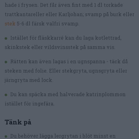
hade i frysen. Det får även fint med 1 dl torkade
trattkantareller eller Karljohan; svamp på burk eller
stek
5-6 dl färsk valfri svamp.
Istället för fläskkarré kan du laga kotlettrad,
skinkstek eller vildsvinsstek på samma vis.
Rätten kan även lagas i en ugnspanna - täck då
steken med folie. Eller stekgryta, ugnsgryta eller
järngryta med lock.
Du kan späcka med halverade katrinplommon
istället för ingefära.
Tänk på
Du behöver lägga lergrytan i blöt minst en