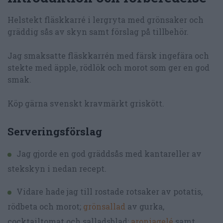
Helstekt fläskkarré i lergryta med grönsaker och
gräddig sås av skyn samt förslag på tillbehör.
Jag smaksatte fläskkarrén med färsk ingefära och
stekte med äpple, rödlök och morot som ger en god
smak.
Köp gärna svenskt kravmärkt griskött.
Serveringsförslag
Jag gjorde en god gräddsås med kantareller av
stekskyn i nedan recept.
Vidare hade jag till rostade rotsaker av potatis,
rödbeta och morot;
grönsallad
av gurka,
cocktailtomat och salladsblad;
aroniagelé
samt