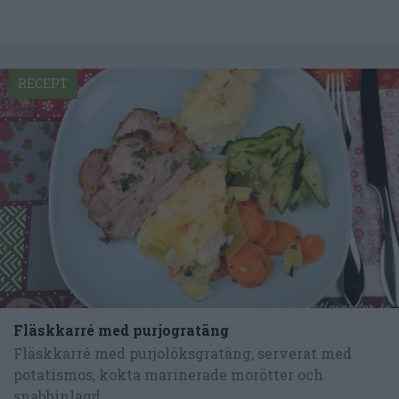
RECEPT
Fläskkarré med purjogratäng
Fläskkarré med purjolöksgratäng, serverat med
potatismos, kokta marinerade morötter och
snabbinlagd...