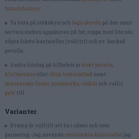
tomatchutney
.
Ta vara på stekskyn och
laga skysås
på den samt
servera steken uppskuren på fat, toppa med lite sås,
några frästa kantareller (valfritt) och ev. hackad
persilja.
Andra förslag på tillbehör är
kokt potatis
,
klyftpotatis
eller
råris
;
tomatsallad
samt
marinerade linser
,
pressgurka
,
rödkål
och valfri
gelé
till.
Varianter
Svamp är valfritt att ha i såsen och som
garnering. Jag använde
smörstekta kantareller
jag