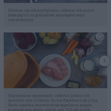
Förutom sås och klyftpotatis, rödbetor och morot
hade jag till en grönsallad, aroniagelé samt
tomatchutney.
Ingredienser jag använde: rödbetor, potatis och
morötter som tillbehör. En hel fläskkarré på 1,2 kg,
färsk ingefära, koncentrerad äppeljuice, peppar,
kinesisk soja, äpple, rödlök, salt. Till sås mjölk,