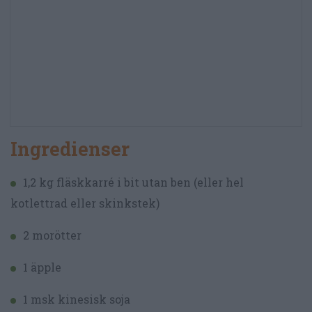
Ingredienser
1,2 kg fläskkarré i bit utan ben (eller hel
kotlettrad eller skinkstek)
2 morötter
1 äpple
1 msk kinesisk soja