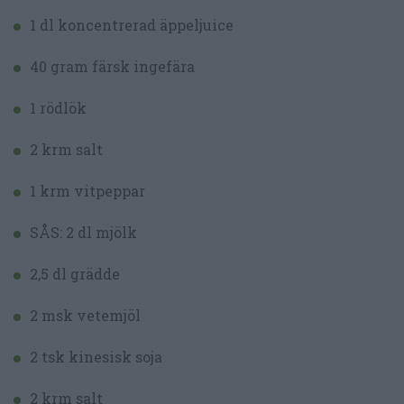
1 dl koncentrerad äppeljuice
40 gram färsk ingefära
1 rödlök
2 krm salt
1 krm vitpeppar
SÅS: 2 dl mjölk
2,5 dl grädde
2 msk vetemjöl
2 tsk kinesisk soja
2 krm salt