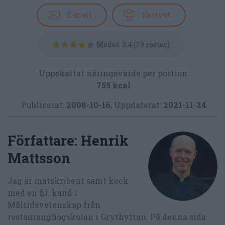
E-mail
Skriv ut
Medel:
3.4
(
73
röster)
Uppskattat näringsvärde per portion:
755 kcal
Publicerat:
2008-10-16
,
Uppdaterat:
2021-11-24
Författare:
Henrik
Mattsson
Jag är matskribent samt kock
med en fil. kand i
Måltidsvetenskap från
restauranghögskolan i Grythyttan. På denna sida