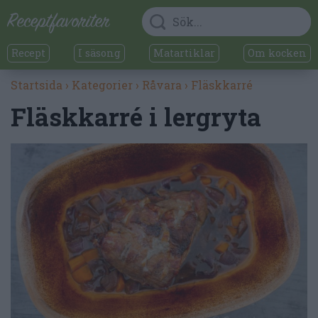
Recept
I säsong
Matartiklar
Om kocken
Startsida
›
Kategorier
›
Råvara
›
Fläskkarré
Fläskkarré i lergryta