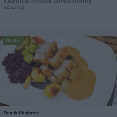
bladpersilja och rödlök. Serveringsförslag
Bönsallad...
RECEPT
Dansk fläskstek