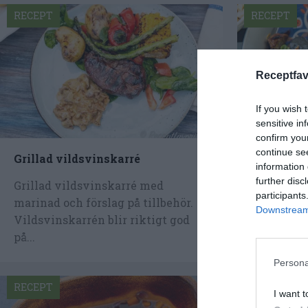
RECEPT
RECEPT
Receptfav
If you wish 
sensitive in
confirm you
continue se
Grillad vildsvinskarré
Svart Bao
information 
further disc
Grillad vildsvinskarré med
Svarta Ba
participants
marinad och förslag på tillbehör.
marinerad 
Downstream 
Vildsvinskarrén blir riktigt god
och grönt.
på...
ljusa...
Persona
RECEPT
RECEPT
I want t