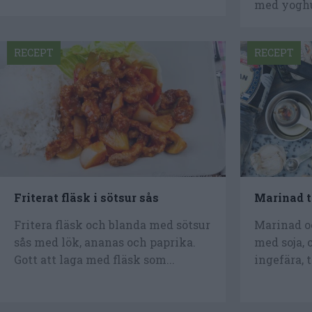
med yoghu
RECEPT
RECEPT
Friterat fläsk i sötsur sås
Marinad ti
Fritera fläsk och blanda med sötsur
Marinad oc
sås med lök, ananas och paprika.
med soja, o
Gott att laga med fläsk som...
ingefära, 