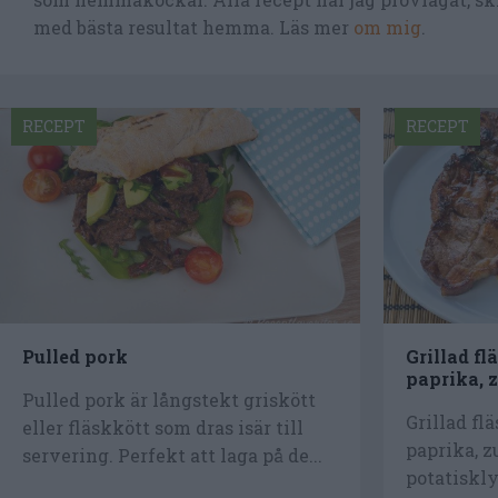
med bästa resultat hemma. Läs mer
om mig
.
RECEPT
RECEPT
Pulled pork
Grillad f
paprika, 
Pulled pork är långstekt griskött
Grillad fl
eller fläskkött som dras isär till
paprika, z
servering. Perfekt att laga på de...
potatiskl