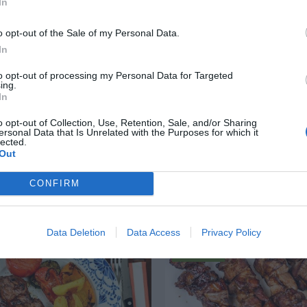
In
o opt-out of the Sale of my Personal Data.
In
to opt-out of processing my Personal Data for Targeted
ing.
In
itzel
Helstekt karré eller k
o opt-out of Collection, Use, Retention, Sale, and/or Sharing
ersonal Data that Is Unrelated with the Purposes for which it
vitkål
lected.
itzel med klyftpotatis,
Out
Helstekt karré eller kot
t grönsallad. Panerad
med tillbehör som rotf
i smör.
CONFIRM
vitkål. Vitkålen och ro
förslag...
Data Deletion
Data Access
Privacy Policy
RECEPT