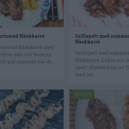
arinerad fläskkarré
Grillspett med sojama
fläskkarré
arinerad fläskkarré med
Grillspett med sojamar
gefära, soja och honung.
fläskkarré. Enkla och 
ch god marinad när du...
spett. Blanda bitar av 
med söt...
RECEPT