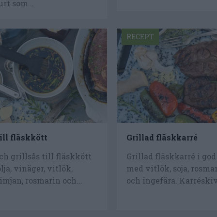
rt som...
RECEPT
ll fläskkött
Grillad fläskkarré
h grillsås till fläskkött
Grillad fläskkarré i go
lja, vinäger, vitlök,
med vitlök, soja, rosma
timjan, rosmarin och...
och ingefära. Karréskivo