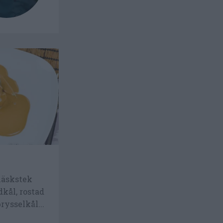
läskstek
dkål, rostad
rysselkål...