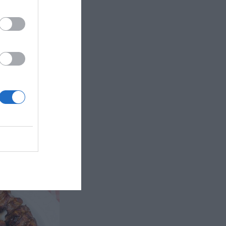
otlett med
lett stekt
rukter och
tfrukterna...