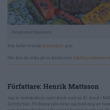
Recept med fläskkarré
Köp helst svensk
kravmärkt
gris.
Här kan du söka på en karta över
lokala producente
Författare:
Henrik Mattsson
Jag är matskribent samt kock med en fil. kand i Må
Grythyttan. På denna sida delar jag med mig av tusen
som hemmakockar. Alla recept har jag provlagat, skr