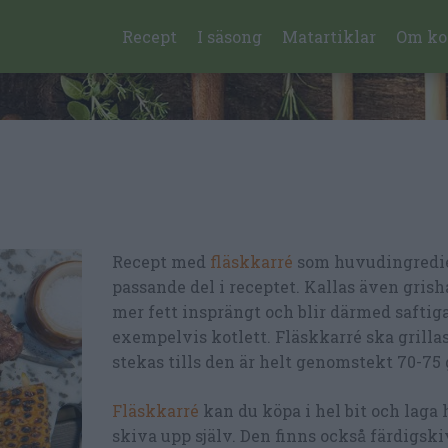
Recept
I säsong
Matartiklar
Om ko
Recept med
fläskkarré
som huvudingredie
passande del i receptet. Kallas även grish
mer fett insprängt och blir därmed saftig
exempelvis kotlett. Fläskkarré ska grillas
stekas tills den är helt genomstekt 70-75 
Fläskkarré
kan du köpa i hel bit och laga h
skiva upp själv. Den finns också färdigsk