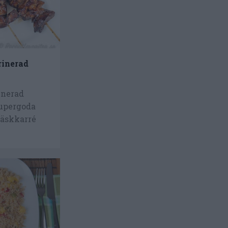
rinerad
inerad
supergoda
fläskkarré