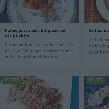
Pulled pork med chiliglaze och
Grillad m
sås på skyn
Grillad m
Pulled pork med chiliglaze och sås
vitlök, in
på skyn. Långlagad fläskkarré som
En enkel o
steks lång tid med rött vin...
RECEPT
RECEPT