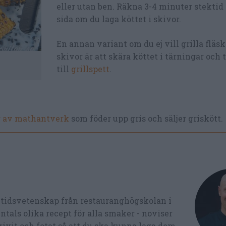
eller utan ben. Räkna 3-4 minuter stektid 
sida om du laga köttet i skivor.
En annan variant om du ej vill grilla fläs
skivor är att skära köttet i tärningar och t
till
grillspett
.
r av mathantverk
som föder upp gris och säljer griskött.
ltidsvetenskap från restauranghögskolan i
tals olika recept för alla smaker - noviser
ivit och fotat så att du ska kunna laga dem