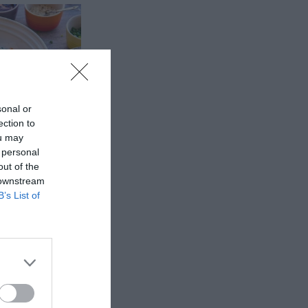
sonal or
ection to
ou may
 personal
out of the
 downstream
ap som är en
B’s List of
a. Här med
ägg och...