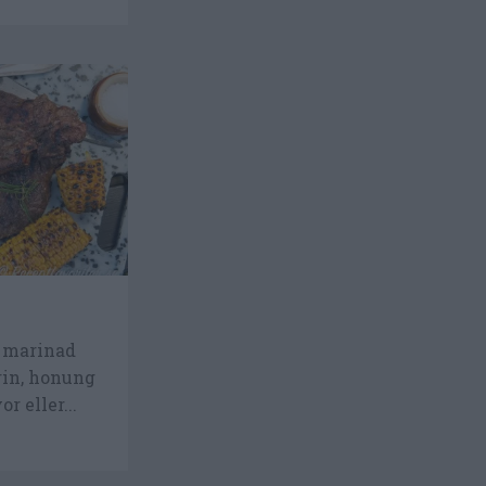
d marinad
rin, honung
r eller...