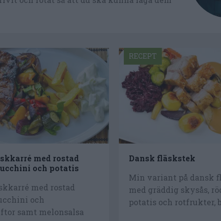
RECEPT
läskkarré med rostad
Dansk fläskstek
zucchini och potatis
Min variant på dansk f
äskkarré med rostad
med gräddig skysås, rö
ucchini och
potatis och rotfrukter, b
yftor samt melonsalsa