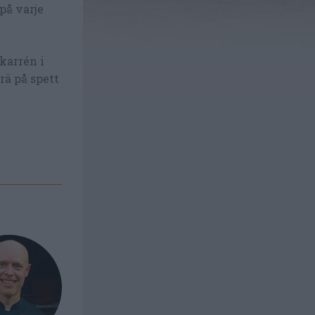
på varje
kkarrén i
rä på spett