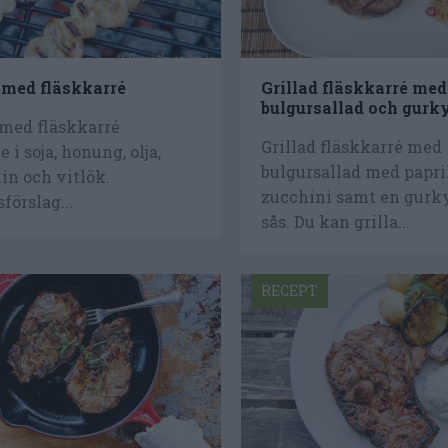
t med fläskkarré
Grillad fläskkarré med
bulgursallad och gurk
 med fläskkarré
Grillad fläskkarré med
 i soja, honung, olja,
bulgursallad med papr
n och vitlök.
zucchini samt en gurk
förslag...
sås. Du kan grilla...
RECEPT