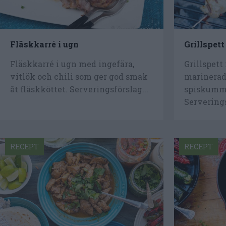
Fläskkarré i ugn
Grillspet
Fläskkarré i ugn med ingefära,
Grillspett
vitlök och chili som ger god smak
marinerade
åt fläskköttet. Serveringsförslag...
spiskummi
Serverings
RECEPT
RECEPT