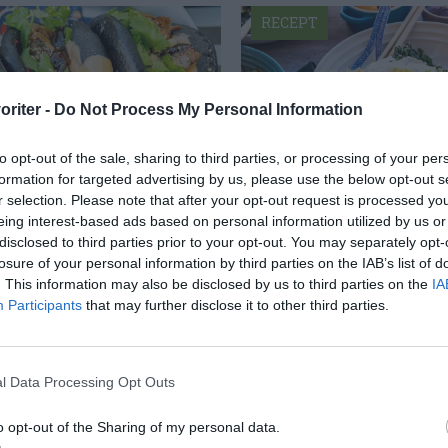
RECEPT
oriter -
Do Not Process My Personal Information
to opt-out of the sale, sharing to third parties, or processing of your per
formation for targeted advertising by us, please use the below opt-out s
r selection. Please note that after your opt-out request is processed y
eing interest-based ads based on personal information utilized by us or
 med grillad fläskkarré
Bibimbap
disclosed to third parties prior to your opt-out. You may separately opt-
losure of your personal information by third parties on the IAB’s list of
o bröd fyllda med
Min variant på Bibimb
. This information may also be disclosed by us to third parties on the
IA
grillad fläskkarré, såser
slags rispytt från Kore
Participants
that may further disclose it to other third parties.
 Det går lika bra med
kött eller svamp, stekt 
l Data Processing Opt Outs
RECEPT
o opt-out of the Sharing of my personal data.