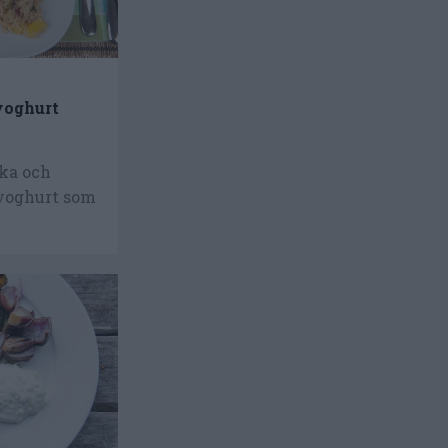
yoghurt
ika och
yoghurt som