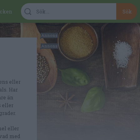
cken
ns eller
als. Har
are än
 eller
grader.
el eller
ivad med