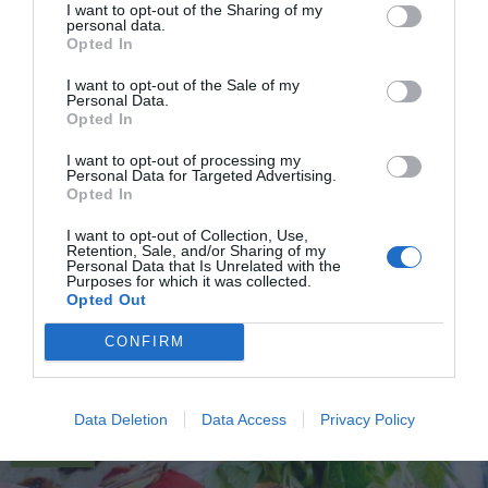
I want to opt-out of the Sharing of my
personal data.
Opted In
I want to opt-out of the Sale of my
Personal Data.
Opted In
I want to opt-out of processing my
Personal Data for Targeted Advertising.
Opted In
Enkla tapas
I want to opt-out of Collection, Use,
Retention, Sale, and/or Sharing of my
Personal Data that Is Unrelated with the
Tapas finns i många former. Här är recept på enkla
Purposes for which it was collected.
tapas av de vanligaste kombinationerna av
Opted Out
plockmat...
CONFIRM
Data Deletion
Data Access
Privacy Policy
RECEPT