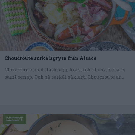
Choucroute surkålsgryta från Alsace
Choucroute med fläsklägg, korv, rökt fläsk, potatis
samt senap. Och så surkål såklart. Choucroute är...
RECEPT