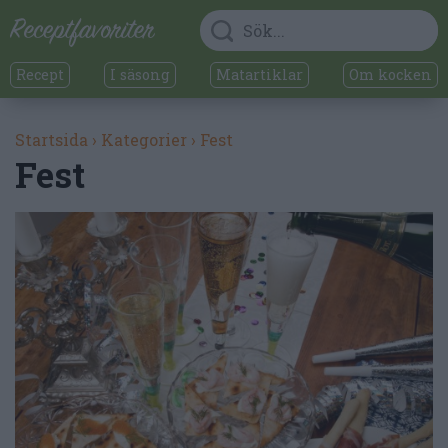
Recept
I säsong
Matartiklar
Om kocken
Startsida
›
Kategorier
›
Fest
Fest