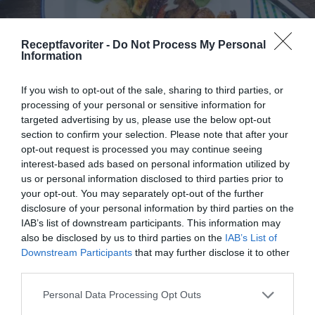
Receptfavoriter -
Do Not Process My Personal
Information
If you wish to opt-out of the sale, sharing to third parties, or
processing of your personal or sensitive information for
targeted advertising by us, please use the below opt-out
Veganska grillspett
section to confirm your selection. Please note that after your
opt-out request is processed you may continue seeing
Veganska grillspett med grönsaker som röd
interest-based ads based on personal information utilized by
paprika, champinjoner, aubergine, rödlök och färsk
us or personal information disclosed to third parties prior to
ananas. På...
your opt-out. You may separately opt-out of the further
disclosure of your personal information by third parties on the
IAB’s list of downstream participants. This information may
also be disclosed by us to third parties on the
IAB’s List of
Downstream Participants
that may further disclose it to other
RECEPT
third parties.
Personal Data Processing Opt Outs