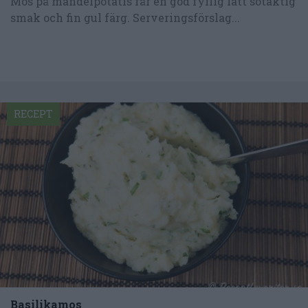
Mos på mandelpotatis får en god fyllig lätt sötaktig
smak och fin gul färg. Serveringsförslag...
RECEPT
Basilikamos