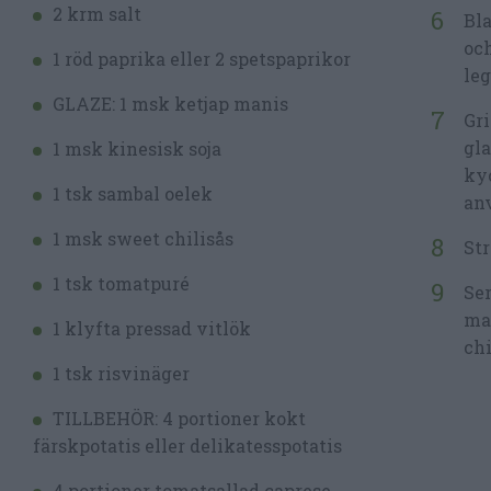
2 krm salt
Bla
och
1 röd paprika eller 2 spetspaprikor
leg
GLAZE: 1 msk ketjap manis
Gri
gla
1 msk kinesisk soja
kyc
1 tsk sambal oelek
anv
1 msk sweet chilisås
Str
1 tsk tomatpuré
Ser
mar
1 klyfta pressad vitlök
chi
1 tsk risvinäger
TILLBEHÖR: 4 portioner kokt
färskpotatis eller delikatesspotatis
4 portioner tomatsallad caprese