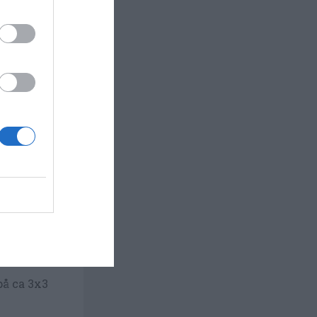
allad,
,
örberedas
innerfiléer
 i grova
på ca 3x3