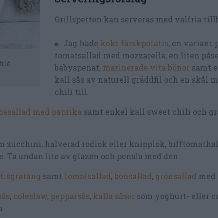
Grillspetten kan serveras med valfria till
Jag hade
kokt färskpotatis
, en variant
tomatsallad med mozzarella, en liten pås
ilé
babyspenat,
marinerade vita bönor
samt e
kall sås av naturell gräddfil och en skål 
chili till.
oasallad med paprika
samt enkel kall sweet chili och gr
om zucchini, halverad rödlök eller knipplök, bifftomathal
ne. Ta undan lite av glazen och pensla med den.
tisgratäng
samt
tomatsallad
,
bönsallad
,
grönsallad
med 
sås
,
coleslaw
,
pepparsås
,
kalla såser
som yoghurt- eller 
.