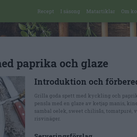
Recept
I säsong
Matartiklar
Om ko
med paprika och glaze
Introduktion och förbere
Grilla goda spett med kyckling och papri
pensla med en glaze av ketjap manis, kine
sambal oelek, sweet chilisås, tomatpuré, v
risvinäger.
Serveringsförslag