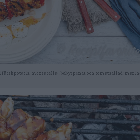
färskpotatis, mozzarella-, babyspenat och tomatsallad; marin