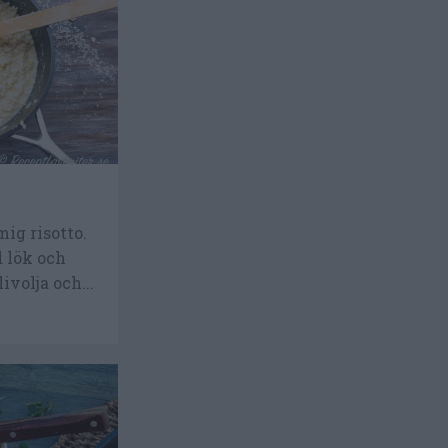
ig risotto.
 lök och
ivolja och...