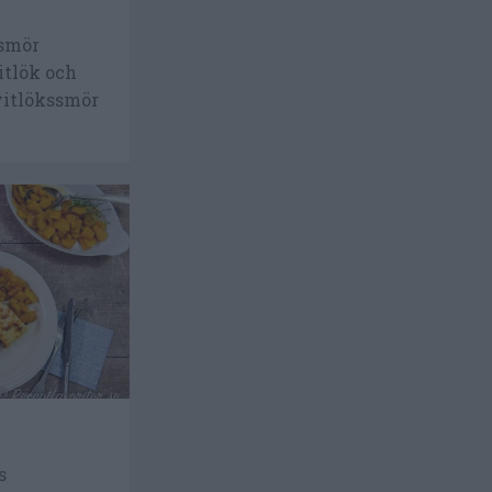
smör
itlök och
 vitlökssmör
s