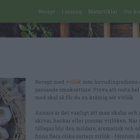
Recept
I säsong
Matartiklar
Om ko
Recept med
vitlök
som huvudingrediens e
passande smaksättare. Prova att rosta hel
med skal så får du en krämig söt vitlök.
Annars är det vanligt att man skalar och
skivar, hackar eller pressar vitlöken. När
tillagas blir den mildare, aromatisk och sö
finns flera olika sorters vitlök - förutom 