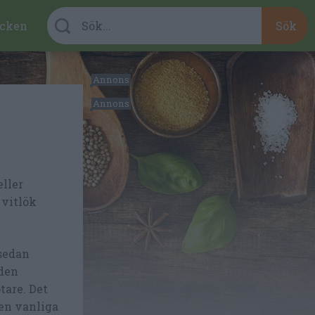
cken
ller
 vitlök
 sedan
 den
tare. Det
den vanliga