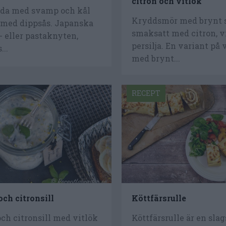
citron och vitlök
lda med svamp och kål
Kryddsmör med brynt 
 med dippsås. Japanska
smaksatt med citron, v
- eller pastaknyten,
persilja. En variant på
..
med brynt...
RECEPT
och citronsill
Köttfärsrulle
och citronsill med vitlök
Köttfärsrulle är en slag