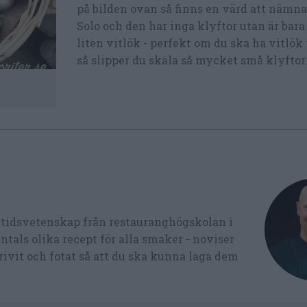
på bilden ovan så finns en värd att nämn
Solo och den har inga klyftor utan är bara
liten vitlök - perfekt om du ska ha vitlök
så slipper du skala så mycket små klyftor
ltidsvetenskap från restauranghögskolan i
tals olika recept för alla smaker - noviser
ivit och fotat så att du ska kunna laga dem