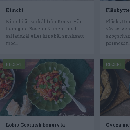
Kimchi
Fläskytte
Kimchi är surkål från Korea. Här
Fläskytter
hemgjord Baechu Kimchi med
sås serve
salladskål eller kinakål smaksatt
skogscham
med...
parmesan..
RECEPT
RECEPT
Lobio Georgisk böngryta
Gyoza me