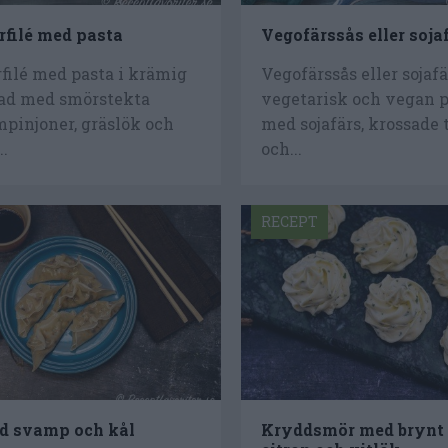
rfilé med pasta
Vegofärssås eller soja
filé med pasta i krämig
Vegofärssås eller sojafä
rad med smörstekta
vegetarisk och vegan 
pinjoner, gräslök och
med sojafärs, krossade
.
och...
RECEPT
d svamp och kål
Kryddsmör med brynt 