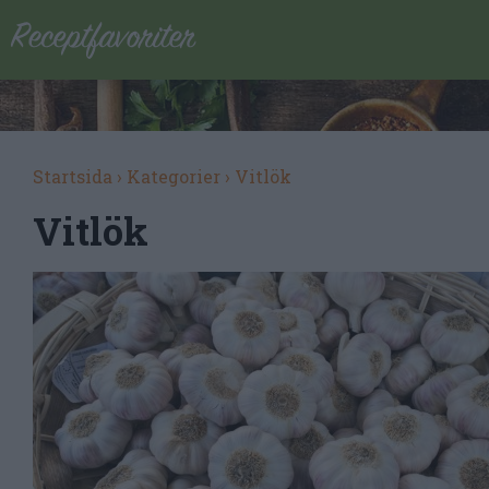
Startsida
›
Kategorier
›
Vitlök
Vitlök