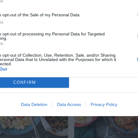
In
o opt-out of the Sale of my Personal Data.
In
a eller bönsås
Dijonnaise
to opt-out of processing my Personal Data for Targeted
ing.
a eller bönsås med
Dijonnaise är en kall så
In
xade vita bönor som
majonnäs och crème fr
-bönor, olivolja, citron
smaksätts med Dijonsen
o opt-out of Collection, Use, Retention, Sale, and/or Sharing
ersonal Data that Is Unrelated with the Purposes for which it
citron...
lected.
Out
CONFIRM
RECEPT
Data Deletion
Data Access
Privacy Policy