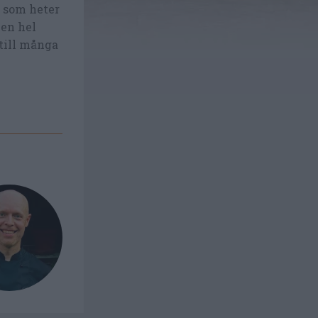
a som heter
 en hel
 till många
.