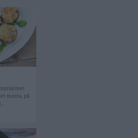
mpinjoner.
det mesta, på
...