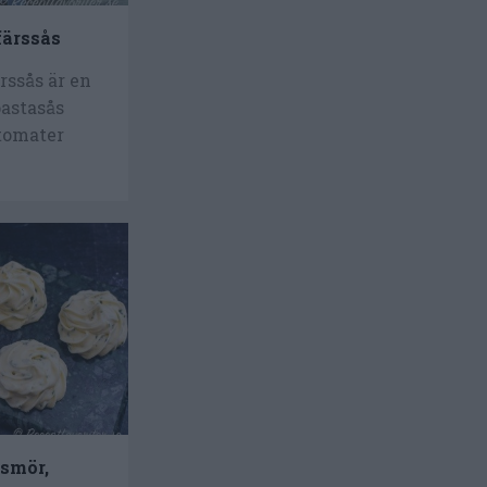
färssås
rssås är en
pastasås
 tomater
smör,