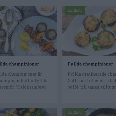
RECEPT
llda champinjoner
Fyllda champinjoner
llda champinjoner är
Fyllda gratinerade cha
hampinjonhattar fyllda
Gott som tillbehör till 
kssmör. Vitlökssmöret
buffé, till tapas, tilltugg,
.
RECEPT