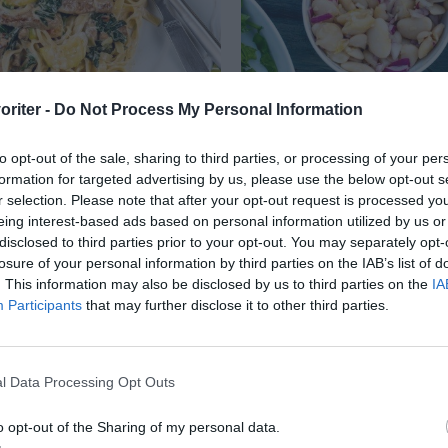
oriter -
Do Not Process My Personal Information
 med pasta
Marinerade stora vita
to opt-out of the sale, sharing to third parties, or processing of your per
med pasta, crème fraiche
Marinerade stora vita 
formation for targeted advertising by us, please use the below opt-out s
r selection. Please note that after your opt-out request is processed y
ker som spenat, paprika,
olivolja, vitlök, rödlök 
eing interest-based ads based on personal information utilized by us or
 salladslök. En god...
vinäger. Serveringsför
disclosed to third parties prior to your opt-out. You may separately opt-
som...
losure of your personal information by third parties on the IAB’s list of
. This information may also be disclosed by us to third parties on the
IA
Participants
that may further disclose it to other third parties.
RECEPT
l Data Processing Opt Outs
o opt-out of the Sharing of my personal data.