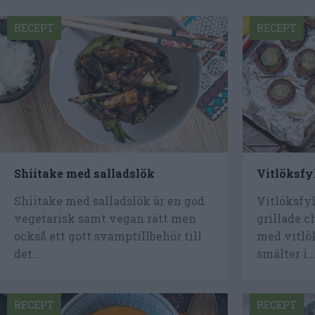
RECEPT
RECEPT
Shiitake med salladslök
Vitlöksfy
Shiitake med salladslök är en god
Vitlöksfy
vegetarisk samt vegan rätt men
grillade c
också ett gott svamptillbehör till
med vitlö
det...
smälter i..
RECEPT
RECEPT