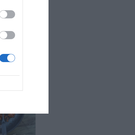
s av
aiche som
ap, vitlök,