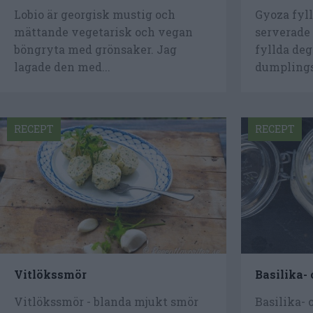
Lobio är georgisk mustig och
Gyoza fyl
mättande vegetarisk och vegan
serverade
böngryta med grönsaker. Jag
fyllda deg
lagade den med...
dumplings.
RECEPT
RECEPT
Vitlökssmör
Basilika- 
Vitlökssmör - blanda mjukt smör
Basilika- 