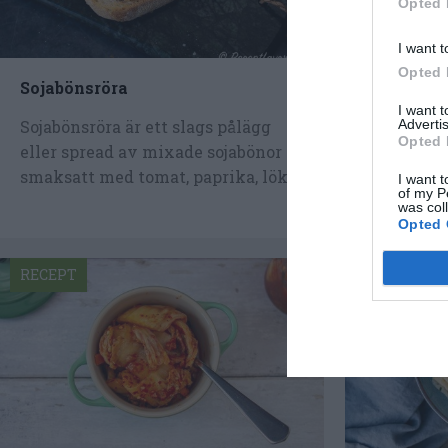
Opted 
I want t
Opted 
Sojabönsröra
Vit bönrör
I want 
Advertis
Sojabönsröra är ett slags pålägg
Vit bönrör
Opted 
eller spread av mixade sojabönor
tahini, mi
smaksatt med tomat, paprika, lök,...
Cannellini
I want t
of my P
och...
was col
Opted 
RECEPT
RECEPT