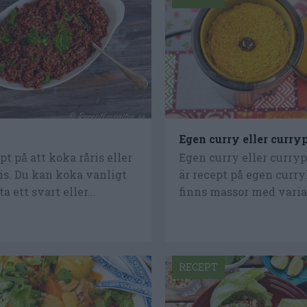
s
Egen curry eller curry
t på att koka råris eller
Egen curry eller curryp
is. Du kan koka vanligt
är recept på egen curr
ta ett svart eller...
finns massor med varian
RECEPT