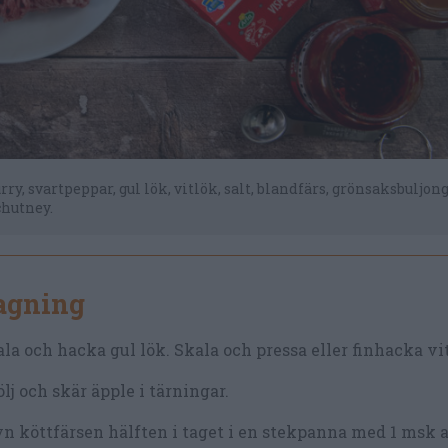
rry, svartpeppar, gul lök, vitlök, salt, blandfärs, grönsaksbuljon
chutney.
lagning
la och hacka gul lök. Skala och pressa eller finhacka vi
lj och skär äpple i tärningar.
n köttfärsen hälften i taget i en stekpanna med 1 msk a