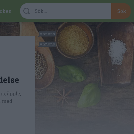
cken
delse
s, äpple,
t med