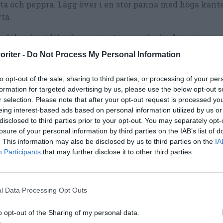
ta och peppra. Lägg över i en stor panna med höga kante
ta.
s lök och vitlök någon minut i en msk olja. Lägg över 
tfärsen.
oriter -
Do Not Process My Personal Information
s äpple i en msk olja någon minut. Strö över curry och r
to opt-out of the sale, sharing to third parties, or processing of your per
lsätt hälften av vattnet och koka ihop. Lägg över med k
formation for targeted advertising by us, please use the below opt-out s
r selection. Please note that after your opt-out request is processed y
lsätt resten av vattnet, buljongtärning, sambal oelek o
eing interest-based ads based on personal information utilized by us or
tney till köttfärsen.
disclosed to third parties prior to your opt-out. You may separately opt-
losure of your personal information by third parties on the IAB’s list of
lsätt och rör i grädde samt crème fraiche.
. This information may also be disclosed by us to third parties on the
IA
Participants
that may further disclose it to other third parties.
t koka på medelvärme under lock medan du kokar ris.
 grytan kokat 10-15 minuter kan du mosa sönder äppel
slev eller potatisstöt.
l Data Processing Opt Outs
ka av köttfärscurryn med salt och peppar.
o opt-out of the Sharing of my personal data.