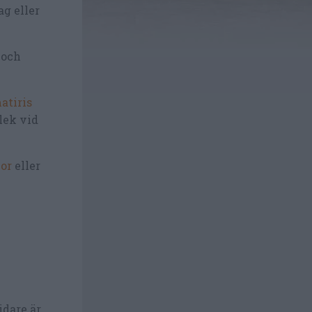
g eller
 och
atiris
lek vid
nor
eller
idare är