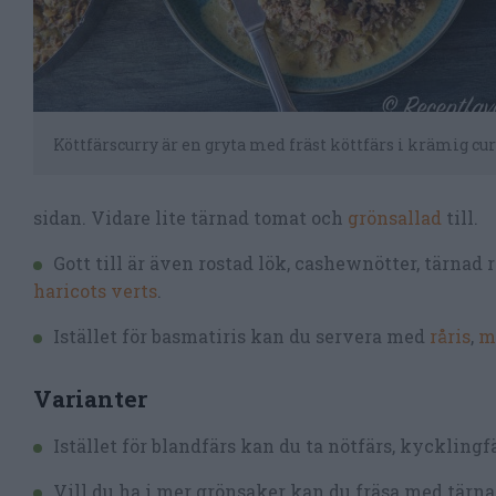
Köttfärscurry är en gryta med fräst köttfärs i krämig cur
sidan. Vidare lite tärnad tomat och
grönsallad
till.
Gott till är även rostad lök, cashewnötter, tärnad
haricots verts
.
Istället för basmatiris kan du servera med
råris
,
m
Varianter
Istället för blandfärs kan du ta nötfärs, kycklingfä
Vill du ha i mer grönsaker kan du fräsa med tärnad