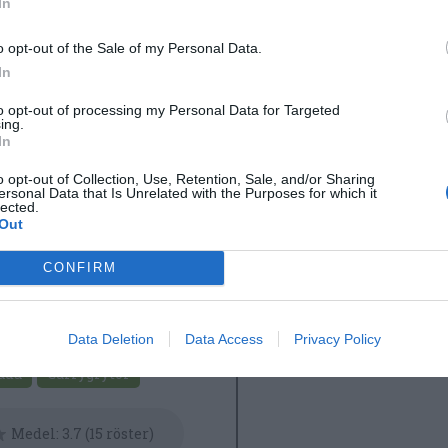
In
vera med kokt ris samt gärna extra sambal oelek, mang
nsallad och tärnad tomat och/eller annan sallad eller
o opt-out of the Sale of my Personal Data.
nsakstillbehör.
In
to opt-out of processing my Personal Data for Targeted
ing.
In
o opt-out of Collection, Use, Retention, Sale, and/or Sharing
ersonal Data that Is Unrelated with the Purposes for which it
lected.
Out
CONFIRM
Data Deletion
Data Access
Privacy Policy
e
Grädde
Vitlök
åda
Currygrytor
Medel:
3.7
(
15
röster)