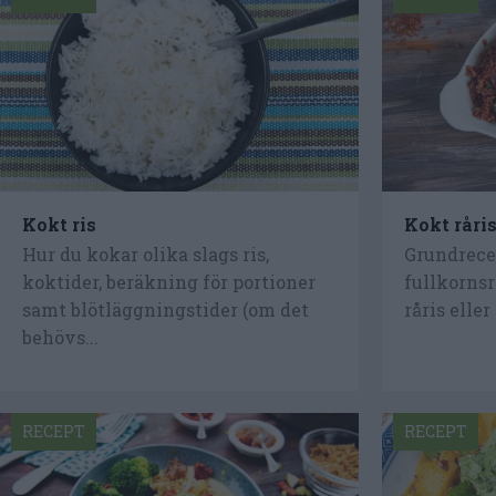
Kokt ris
Kokt råri
Hur du kokar olika slags ris,
Grundrecep
koktider, beräkning för portioner
fullkornsr
samt blötläggningstider (om det
råris eller 
behövs...
RECEPT
RECEPT