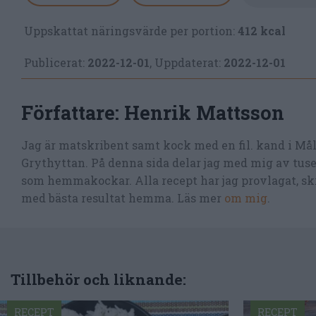
Uppskattat näringsvärde per portion:
412 kcal
Publicerat:
2022-12-01
,
Uppdaterat:
2022-12-01
Författare:
Henrik Mattsson
Jag är matskribent samt kock med en fil. kand i Må
Grythyttan. På denna sida delar jag med mig av tusen
som hemmakockar. Alla recept har jag provlagat, skr
med bästa resultat hemma. Läs mer
om mig
.
Tillbehör och liknande:
RECEPT
RECEPT