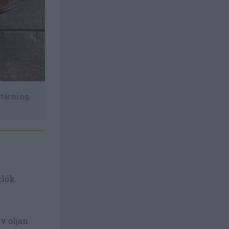
gtärning,
Bryn köttfärsen i en stekpanna och lägg över i 
tlök.
v oljan.