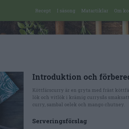
Recept
I säsong
Matartiklar
Om ko
Introduktion och förbere
Köttfärscurry är en gryta med fräst köttfär
lök och vitlök i krämig currysås smaksat
curry, sambal oelek och mango chutney.
Serveringsförslag