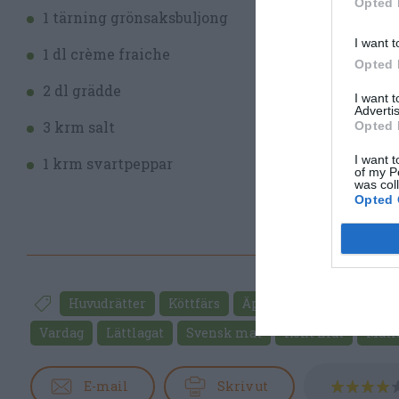
Opted 
Ser
1 tärning grönsaksbuljong
grö
I want t
1 dl crème fraiche
grö
Opted 
2 dl grädde
I want 
Advertis
3 krm salt
Opted 
I want t
1 krm svartpeppar
of my P
was col
Opted 
Huvudrätter
Köttfärs
Äpplen
Crème fraich
Vardag
Lättlagat
Svensk mat
Kokt mat
Matl
E-mail
Skriv ut