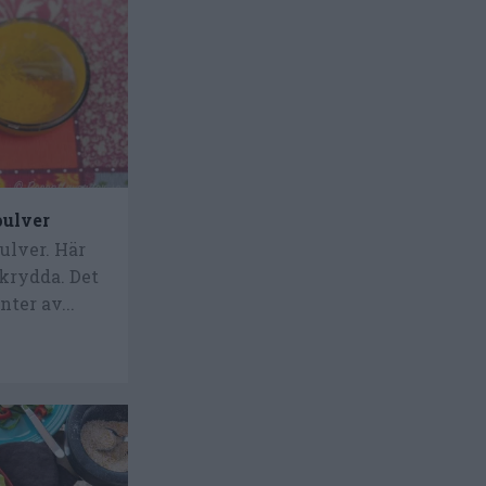
pulver
ulver. Här
ykrydda. Det
ter av...