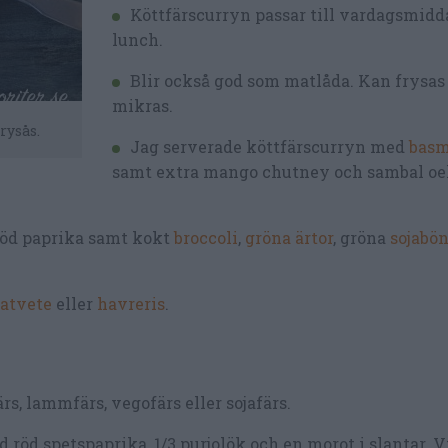
Köttfärscurryn passar till vardagsmidda
lunch.
Blir också god som matlåda. Kan frysas
mikras.
rysås.
Jag serverade köttfärscurryn med
basm
samt extra mango chutney och sambal oe
 röd paprika samt kokt
broccoli
,
gröna ärtor
, gröna
sojabö
atvete
eller
havreris
.
rs, lammfärs, vegofärs eller sojafärs.
 röd spetspaprika, 1/3 purjolök och en morot i slantar. V