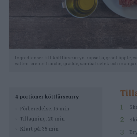
Ingredienser till köttfärscurryn: rapsolja, grönt äpple, cu
vatten, crème fraiche, grädde, sambal oelek och mango 
Til
4 portioner köttfärscurry
Ska
Förberedelse:
15 min
Tillagning:
20 min
Skö
Klart på:
35 min
Bry