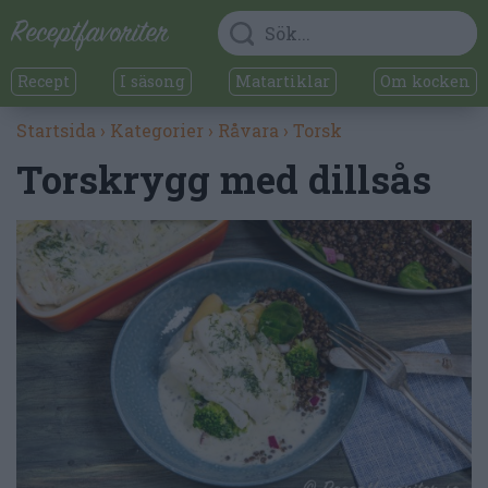
Recept
I säsong
Matartiklar
Om kocken
Startsida
›
Kategorier
›
Råvara
›
Torsk
Torskrygg med dillsås