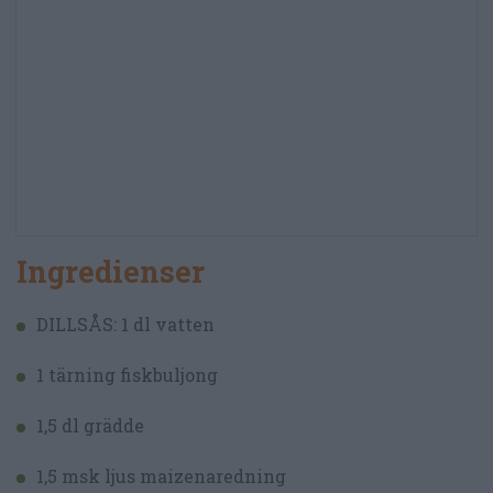
Ingredienser
DILLSÅS: 1 dl vatten
1 tärning fiskbuljong
1,5 dl grädde
1,5 msk ljus maizenaredning