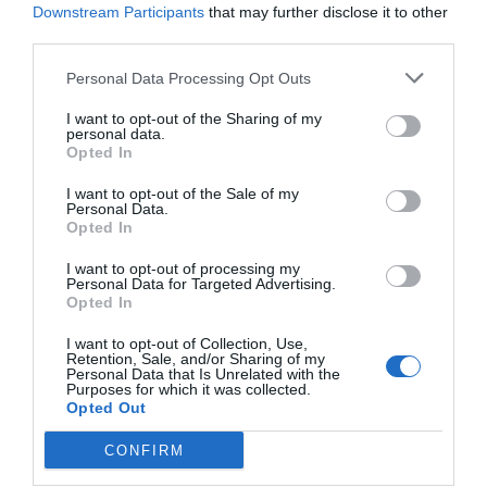
Downstream Participants
that may further disclose it to other
E-mail
Skriv ut
third parties.
Personal Data Processing Opt Outs
Medel:
4.2
(
31
röster)
I want to opt-out of the Sharing of my
personal data.
Uppskattat näringsvärde per portion:
Opted In
297 kcal
I want to opt-out of the Sale of my
Personal Data.
Publicerat:
2018-01-23
,
Uppdaterat:
2021-09-15
Opted In
I want to opt-out of processing my
Personal Data for Targeted Advertising.
Författare:
Henrik
Opted In
Mattsson
I want to opt-out of Collection, Use,
Retention, Sale, and/or Sharing of my
Personal Data that Is Unrelated with the
Jag är matskribent samt kock
Purposes for which it was collected.
Opted Out
med en fil. kand i
Måltidsvetenskap från
CONFIRM
restauranghögskolan i Grythyttan. På denna sida