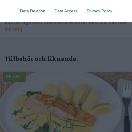
delar jag med mig av tusentals olika recept för alla
smaker - noviser som hemmakockar. Alla recept
Data Deletion
Data Access
Privacy Policy
har jag provlagat, skrivit och fotat så att du ska
kunna laga dem med bästa resultat hemma. Läs mer
om mig
.
Tillbehör och liknande:
RECEPT