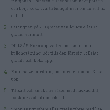
morgonen. Förbered tillbehör som kokt potatis
och börja koka svarta belugalinser om du vill ha
det till.
Sätt ugnen på 200 grader vanlig ugn eller 175
grader varmluft.
DILLSÅS: Koka upp vatten och smula ner
buljongtärning. Rör tills den löst sig. Tillsätt
grädde och koka upp.
Rör i maizenaredning och creme fraiche. Koka
upp.
Tillsätt och smaka av såsen med hackad dill,
färskpressad citron och salt.
Smörj en ugnsform eller gratängform med lite