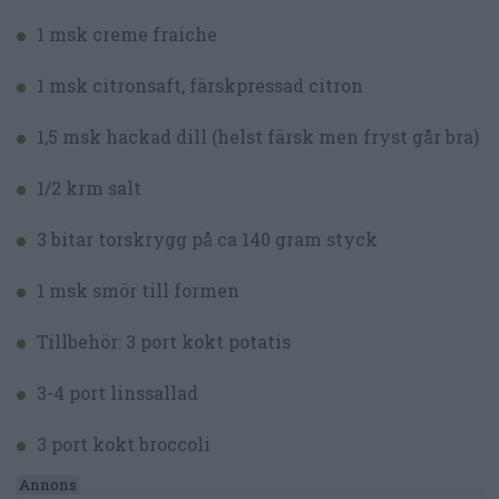
1 msk creme fraiche
1 msk citronsaft, färskpressad citron
1,5 msk hackad dill (helst färsk men fryst går bra)
1/2 krm salt
3 bitar torskrygg på ca 140 gram styck
1 msk smör till formen
Tillbehör: 3 port kokt potatis
3-4 port linssallad
3 port kokt broccoli