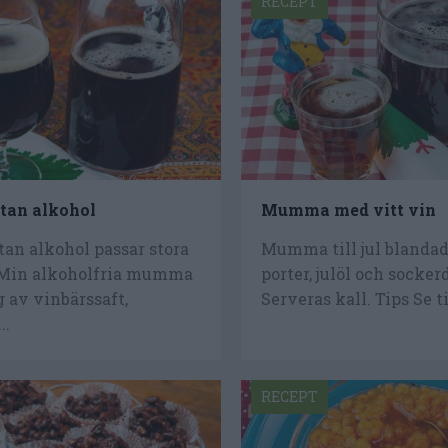
RECEPT
an alkohol
Mumma med vitt vin
n alkohol passar stora
Mumma till jul blandad 
Min alkoholfria mumma
porter, julöl och socker
g av vinbärssaft,
Serveras kall. Tips Se til
..
RECEPT