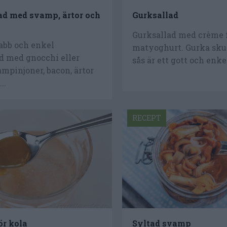
ad med svamp, ärtor och
Gurksallad
Gurksallad med crème f
abb och enkel
matyoghurt. Gurka skure
d med gnocchi eller
sås är ett gott och enkel
mpinjoner, bacon, ärtor
..
RECEPT
ör kola
Syltad svamp