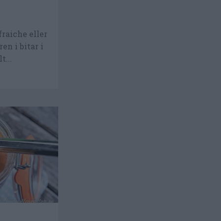
raiche eller
n i bitar i
t...