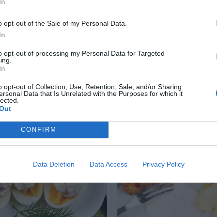
In
o opt-out of the Sale of my Personal Data.
In
 med rödbetor, kapris
Pastasås med skinka e
to opt-out of processing my Personal Data for Targeted
t smör
ing.
Snabb pasta med krämi
In
 med rödbetor, kapris och
creme fraiche, rökt ski
o opt-out of Collection, Use, Retention, Sale, and/or Sharing
r är en klassiker.
kassler. Här med lite e
ersonal Data that Is Unrelated with the Purposes for which it
lected.
sförslag Servera med
grönsaker...
Out
CONFIRM
RECEPT
Data Deletion
Data Access
Privacy Policy