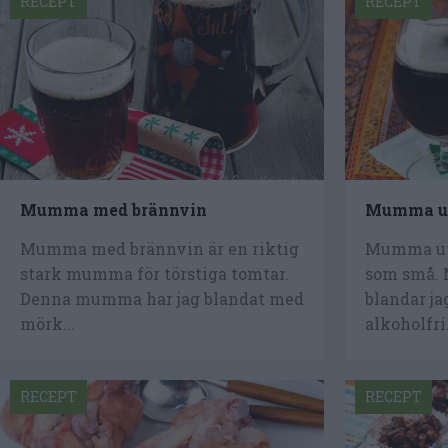
RECEPT
RECEPT
Mumma med brännvin
Mumma ut
Mumma med brännvin är en riktig
Mumma uta
stark mumma för törstiga tomtar.
som små. 
Denna mumma har jag blandat med
blandar ja
mörk...
alkoholfri.
RECEPT
RECEPT