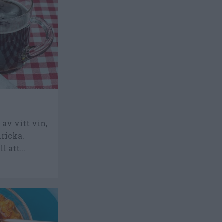
av vitt vin,
dricka.
l att...