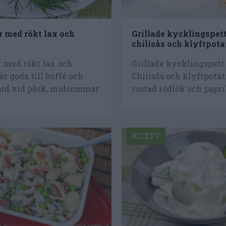
 med rökt lax och
Grillade kycklingspet
chilisås och klyftpota
 med rökt lax och
Grillade kycklingspet
är goda till buffé och
Chilisås och klyftpota
rd vid påsk, midsommar
rostad rödlök och paprik
RECEPT