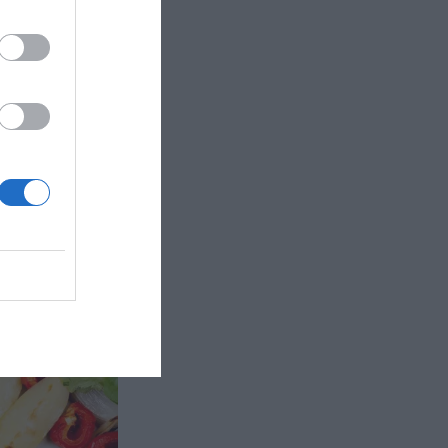
ller kassler
g sås med
nka eller
xtra