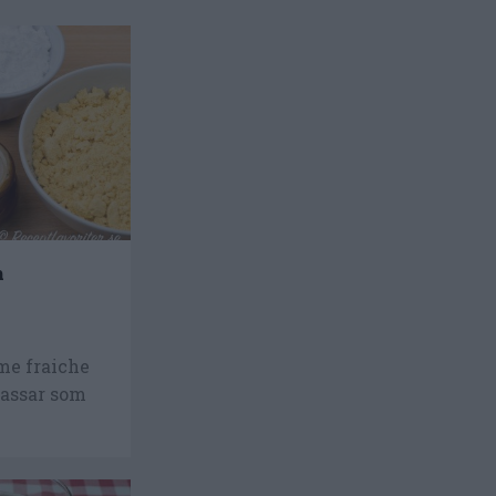
h
h
me fraiche
passar som