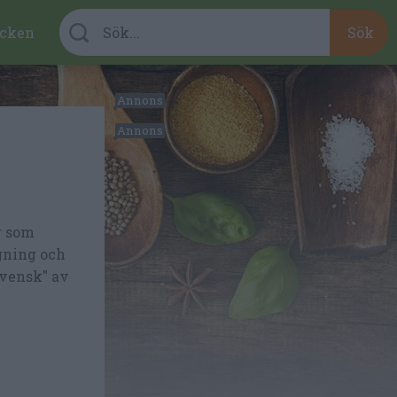
cken
r som
agning och
svensk" av