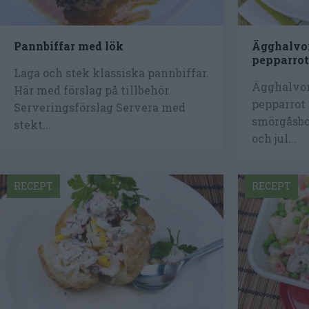
Pannbiffar med lök
Ägghalvor
pepparrot
Laga och stek klassiska pannbiffar.
Ägghalvor
Här med förslag på tillbehör.
pepparrot 
Serveringsförslag Servera med
smörgåsbo
stekt...
och jul...
RECEPT
RECEPT