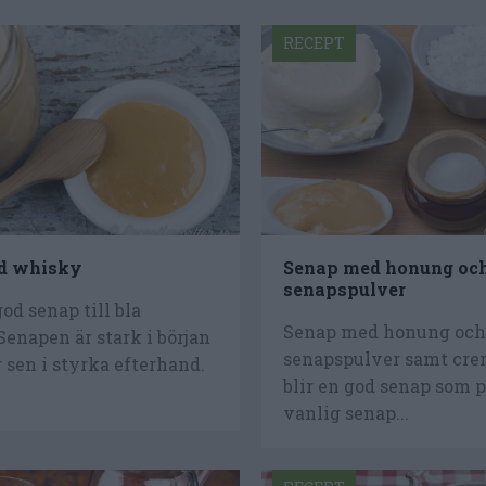
RECEPT
d whisky
Senap med honung oc
senapspulver
d senap till bla
Senap med honung oc
 Senapen är stark i början
senapspulver samt cre
 sen i styrka efterhand.
blir en god senap som 
vanlig senap...