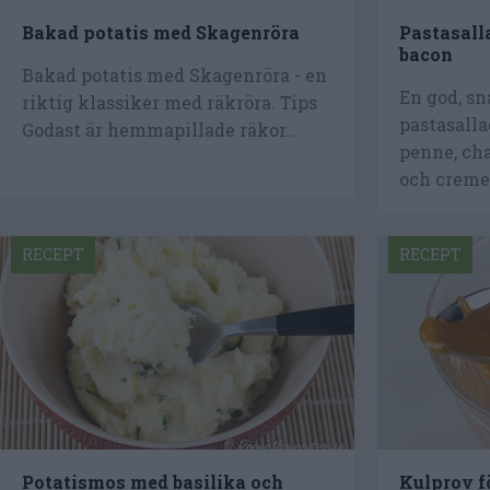
Bakad potatis med Skagenröra
Pastasall
bacon
Bakad potatis med Skagenröra - en
En god, sn
riktig klassiker med räkröra. Tips
pastasalla
Godast är hemmapillade räkor...
penne, cha
och creme.
RECEPT
RECEPT
Potatismos med basilika och
Kulprov f