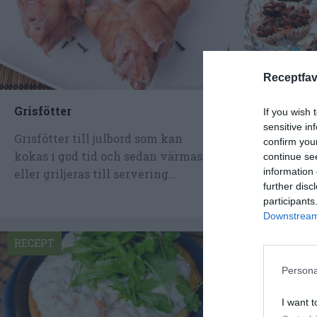
Receptfav
Grisfötter
Rischokl
If you wish 
sensitive in
Grisfötter till julbord som kan
Rischoklad
confirm you
kokas i god tid och sedan värmas
som bland 
continue se
information 
eller griljeras till servering...
Rischoklad 
further disc
participants
Downstream 
RECEPT
RECEPT
Persona
I want t