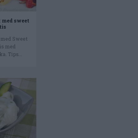
t med sweet
tis
t med Sweet
tis med
a. Tips...