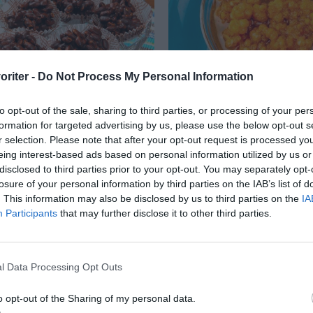
oriter -
Do Not Process My Personal Information
ad
Mylta eller rårörd hjo
to opt-out of the sale, sharing to third parties, or processing of your per
formation for targeted advertising by us, please use the below opt-out s
 är ett klassiskt godis
Mylta är en rårörd hjor
r selection. Please note that after your opt-out request is processed y
annat passar till jul.
med socker. Serverings
eing interest-based ads based on personal information utilized by us or
disclosed to third parties prior to your opt-out. You may separately opt-
är lätt att göra - du...
riktig delikatess som pas
losure of your personal information by third parties on the IAB’s list of
. This information may also be disclosed by us to third parties on the
IA
Participants
that may further disclose it to other third parties.
RECEPT
l Data Processing Opt Outs
o opt-out of the Sharing of my personal data.