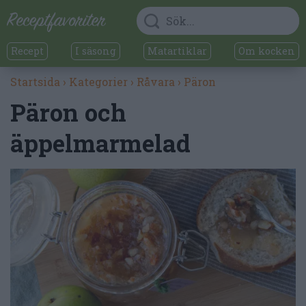
Recept
I säsong
Matartiklar
Om kocken
Startsida
›
Kategorier
›
Råvara
›
Päron
Päron och
äppelmarmelad