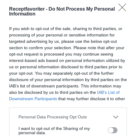
Receptfavoriter -
Do Not Process My Personal
Information
Marmelad
Päron
Mandlar
Citron
If you wish to opt-out of the sale, sharing to third parties, or
Kanel
Äpplen
Vanilj
Vardag
Frukost
processing of your personal or sensitive information for
targeted advertising by us, please use the below opt-out
Svensk mat
Kokt mat
section to confirm your selection. Please note that after your
opt-out request is processed you may continue seeing
interest-based ads based on personal information utilized by
E-mail
Skriv ut
us or personal information disclosed to third parties prior to
your opt-out. You may separately opt-out of the further
Medel:
4.8
(
5
röster)
disclosure of your personal information by third parties on the
IAB’s list of downstream participants. This information may
also be disclosed by us to third parties on the
IAB’s List of
Uppskattat näringsvärde per portion:
Downstream Participants
that may further disclose it to other
46 kcal
third parties.
Publicerat:
2024-09-10
,
Uppdaterat:
2024-09-12
Personal Data Processing Opt Outs
I want to opt-out of the Sharing of my
personal data.