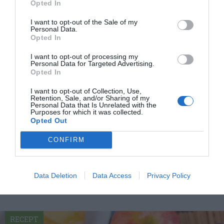
Författare:
Henrik
Opted In
Mattsson
I want to opt-out of the Sale of my
Personal Data.
Opted In
Jag är matskribent samt kock
med en fil. kand i
I want to opt-out of processing my
Personal Data for Targeted Advertising.
Måltidsvetenskap från
Opted In
restauranghögskolan i Grythyttan. På denna sida
delar jag med mig av tusentals olika recept för alla
I want to opt-out of Collection, Use,
Retention, Sale, and/or Sharing of my
smaker - noviser som hemmakockar. Alla recept
Personal Data that Is Unrelated with the
Purposes for which it was collected.
har jag provlagat, skrivit och fotat så att du ska
Opted Out
kunna laga dem med bästa resultat hemma. Läs mer
om mig
.
CONFIRM
Data Deletion
Data Access
Privacy Policy
Tillbehör och liknande:
RECEPT