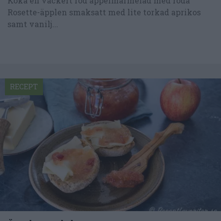
Koka en vackert röd äppelmarmelad med röda
Rosette-äpplen smaksatt med lite torkad aprikos
samt vanilj...
RECEPT