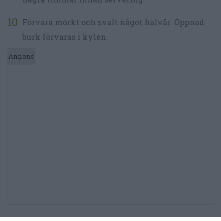
Förvara mörkt och svalt något halvår. Öppnad
burk förvaras i kylen.