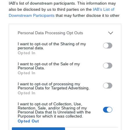
IAB’s list of downstream participants. This information may
Krabba
Smörgåsbord
Buffé
Kräftskiva
also be disclosed by us to third parties on the
IAB’s List of
Svensk mat
Vegetariskt
Ugnsrätter
Omelett
Downstream Participants
that may further disclose it to other
third parties.
E-mail
Skriv ut
Personal Data Processing Opt Outs
I want to opt-out of the Sharing of my
personal data.
Medel:
4
(
10
röster)
Opted In
I want to opt-out of the Sale of my
Uppskattat näringsvärde per portion:
Personal Data.
386 kcal
Opted In
Publicerat:
2006-12-24
,
Uppdaterat:
2024-08-19
I want to opt-out of processing my
Personal Data for Targeted Advertising.
Opted In
Författare:
Henrik
I want to opt-out of Collection, Use,
Retention, Sale, and/or Sharing of my
Mattsson
Personal Data that Is Unrelated with the
Purposes for which it was collected.
Opted Out
Jag är matskribent samt kock