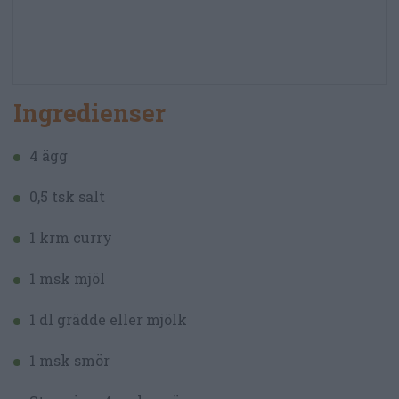
Ingredienser
4 ägg
0,5 tsk salt
1 krm curry
1 msk mjöl
1 dl grädde eller mjölk
1 msk smör