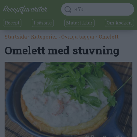
Recept
I säsong
Matartiklar
Om kocken
Startsida
›
Kategorier
›
Övriga taggar
›
Omelett
Omelett med stuvning