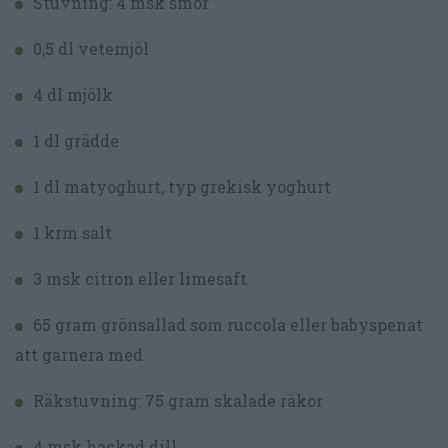
Stuvning: 4 msk smör
0,5 dl vetemjöl
4 dl mjölk
1 dl grädde
1 dl matyoghurt, typ grekisk yoghurt
1 krm salt
3 msk citron eller limesaft
65 gram grönsallad som ruccola eller babyspenat
att garnera med
Räkstuvning: 75 gram skalade räkor
4 msk hackad dill