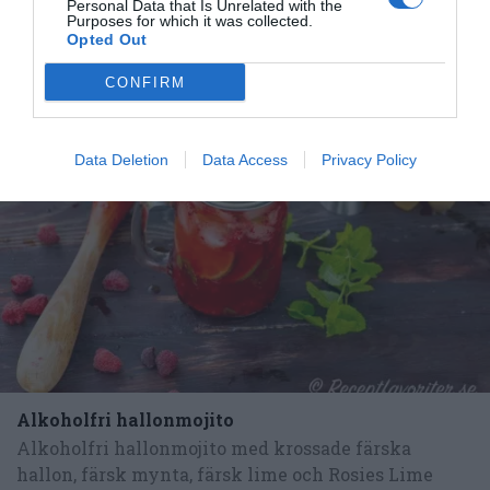
Personal Data that Is Unrelated with the
Purposes for which it was collected.
Opted Out
CONFIRM
RECEPT
Data Deletion
Data Access
Privacy Policy
Alkoholfri hallonmojito
Alkoholfri hallonmojito med krossade färska
hallon, färsk mynta, färsk lime och Rosies Lime