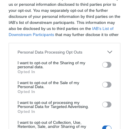
us or personal information disclosed to third parties prior to
your opt-out. You may separately opt-out of the further
disclosure of your personal information by third parties on the
RECEPT
IAB’s list of downstream participants. This information may
also be disclosed by us to third parties on the
IAB’s List of
Downstream Participants
that may further disclose it to other
third parties.
Personal Data Processing Opt Outs
I want to opt-out of the Sharing of my
personal data.
Opted In
I want to opt-out of the Sale of my
Personal Data.
Opted In
Mumma med gin
I want to opt-out of processing my
Personal Data for Targeted Advertising.
Mumma med gin, kardemumma, julöl, porter och
Opted In
sockerdricka. En stark och smakrik julmumma. Se
till så...
I want to opt-out of Collection, Use,
Retention, Sale, and/or Sharing of my