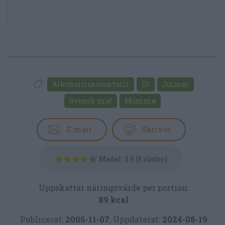
Alkoholfria cocktails
Öl
Julmat
Svensk mat
Mumma
E-mail
Skriv ut
Medel:
3.9
(
8
röster)
Uppskattat näringsvärde per portion:
89 kcal
Publicerat:
2006-11-07
,
Uppdaterat:
2024-08-19