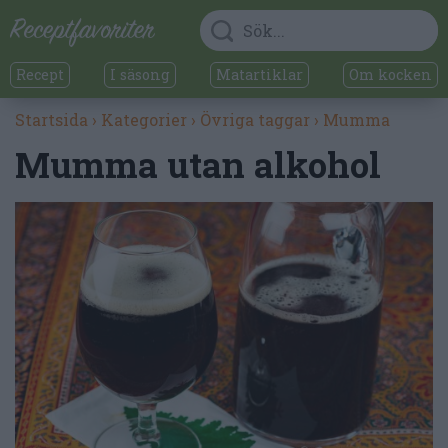
Recept
I säsong
Matartiklar
Om kocken
Startsida
›
Kategorier
›
Övriga taggar
›
Mumma
Mumma utan alkohol