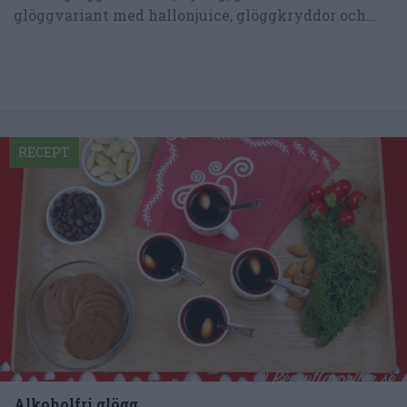
glöggvariant med hallonjuice, glöggkryddor och...
RECEPT
Alkoholfri glögg