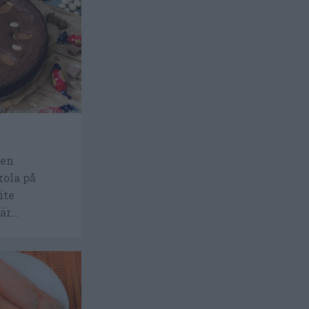
 en
ola på
ite
r...