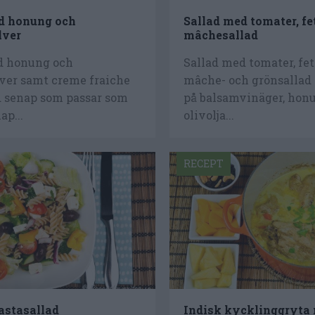
d honung och
Sallad med tomater, fe
lver
mâchesallad
d honung och
Sallad med tomater, fe
ver samt creme fraiche
mâche- och grönsallad 
d senap som passar som
på balsamvinäger, hon
ap...
olivolja...
RECEPT
astasallad
Indisk kycklinggryta