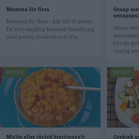
Mumma för flera
Senap me
senapspu
Mumma för flera - här till 10 gäster.
Senap me
En stor omgång klassisk blandning
senapspul
med porter, starkvin och lite...
blir en go
vanlig sen
RECEPT
RECEPT
Mylta eller rårörd hjortronsylt
Grekisk p