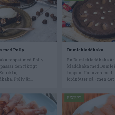
a med Polly
Dumlekladdkaka
aka toppat med Polly
En Dumlekladdkaka är
passar den riktigt
kladdkaka med Dumlek
En riktig
toppen. Här även med l
kaka. Polly är...
jordnötter på - men det ä
RECEPT