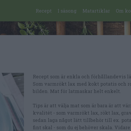
Recept
I säsong
Matartiklar
Om ko
Recept som är enkla och förhållandevis lä
Som varmrökt lax med kokt potatis och r
bilden. Mat för latmaskar helt enkelt.
Tips är att välja mat som är bara är att vä
kvalitét - som varmrökt lax, rökt lax, gra
sedan laga något lätt tillbehör till ex. po
fint skal - som du ej behöver skala. Vidare