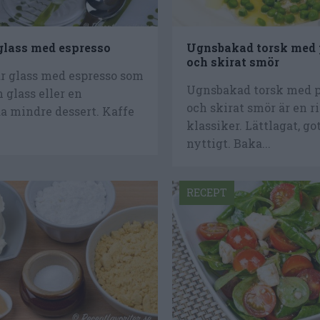
glass med espresso
Ugnsbakad torsk med 
och skirat smör
är glass med espresso som
Ugnsbakad torsk med p
 glass eller en
och skirat smör är en r
a mindre dessert. Kaffe
klassiker. Lättlagat, go
nyttigt. Baka...
RECEPT