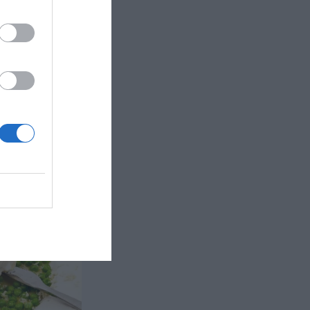
 och
essing till