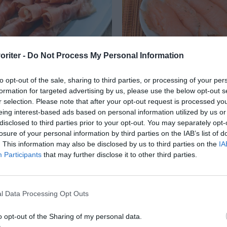
oriter -
Do Not Process My Personal Information
inkrullar med Serrano
Laxrullar med mozzare
to opt-out of the sale, sharing to third parties, or processing of your per
s
wasabi
formation for targeted advertising by us, please use the below opt-out s
nkrullar av
Laxrullar med mozzarel
r selection. Please note that after your opt-out request is processed y
eing interest-based ads based on personal information utilized by us or
inka med färskost och
het wasabi är ett gott ti
disclosed to third parties prior to your opt-out. You may separately opt-
ikos som blir små tapas
fördrink, buffé eller so
losure of your personal information by third parties on the IAB’s list of
ps...
. This information may also be disclosed by us to third parties on the
IA
Participants
that may further disclose it to other third parties.
RECEPT
l Data Processing Opt Outs
o opt-out of the Sharing of my personal data.