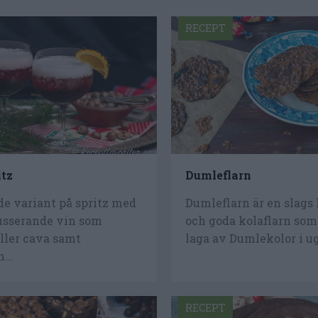
RECEPT
itz
Dumleflarn
de variant på spritz med
Dumleflarn är en slags
usserande vin som
och goda kolaflarn som 
ller cava samt
laga av Dumlekolor i ug
...
RECEPT