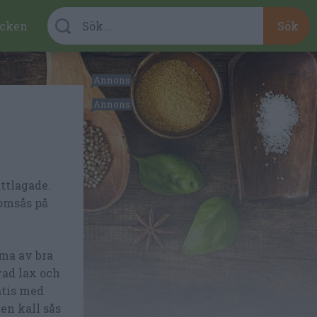
cken
ttlagade.
omsås på
rma av bra
vad lax och
tatis med
 en kall sås