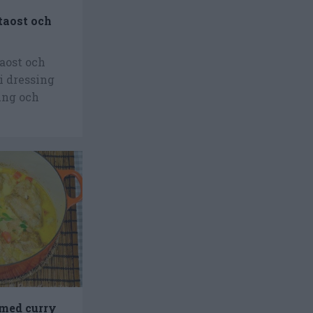
taost och
taost och
i dressing
ung och
 med curry