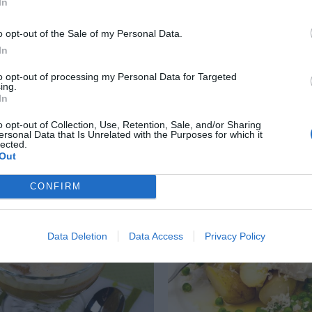
In
o opt-out of the Sale of my Personal Data.
In
essing med citron och
Salladsdressing med
to opt-out of processing my Personal Data for Targeted
balsamvinäger
ing.
In
salladsdressing med
Salladsdressing med
o opt-out of Collection, Use, Retention, Sale, and/or Sharing
 olivolja. Tips Blanda
balsamvinäger, olivolja
ersonal Data that Is Unrelated with the Purposes for which it
lected.
n med salladen precis
parmesan blir en god dr
Out
blandad sallad men...
CONFIRM
RECEPT
Data Deletion
Data Access
Privacy Policy