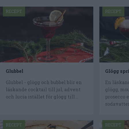
RECEPT
RECEPT
Glubbel
Glögg spr
Glubbel - glögg och bubbel blir en
En läskan
läskande cocktail till jul, advent
glögg, mo
och lucia istället för glögg till...
prosecco e
sodavatten
RECEPT
RECEPT