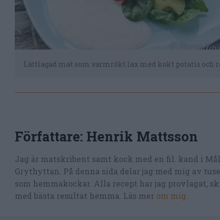
Lättlagad mat som varmrökt lax med kokt potatis och 
Författare:
Henrik Mattsson
Jag är matskribent samt kock med en fil. kand i Må
Grythyttan. På denna sida delar jag med mig av tusen
som hemmakockar. Alla recept har jag provlagat, skr
med bästa resultat hemma. Läs mer
om mig
.