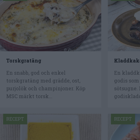
Torskgratäng
Kladdkak
En snabb, god och enkel
En kladdk
torskgratäng med grädde, ost,
godis som 
purjolök och champinjoner. Köp
sötsugne. 
MSC märkt torsk...
godiskladd
RECEPT
RECEPT