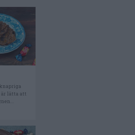
 knapriga
är lätta att
nen...