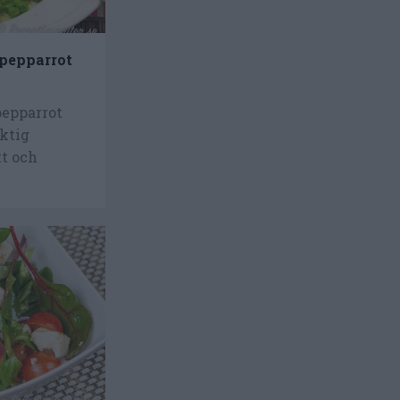
pepparrot
epparrot
iktig
tt och