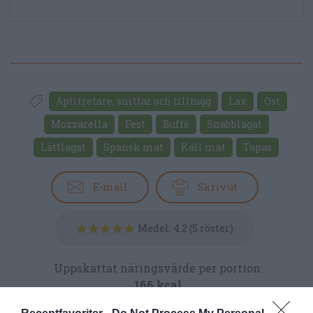
Aptitretare, snittar och tilltugg
Lax
Ost
Mozzarella
Fest
Buffé
Snabblagat
Lättlagat
Spansk mat
Kall mat
Tapas
E-mail
Skriv ut
Medel:
4.2
(
5
röster)
Uppskattat näringsvärde per portion:
166 kcal
Publicerat:
2006-06-13
,
Uppdaterat:
2024-08-19