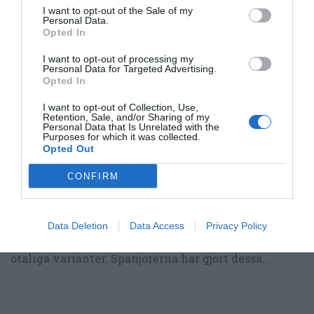
I want to opt-out of the Sale of my
Personal Data.
Opted In
I want to opt-out of processing my
Personal Data for Targeted Advertising.
Opted In
I want to opt-out of Collection, Use,
Retention, Sale, and/or Sharing of my
Personal Data that Is Unrelated with the
Purposes for which it was collected.
Opted Out
CONFIRM
Bjud på lyxiga men lättlagade spanska tapas
Data Deletion
Data Access
Privacy Policy
Tapas kallas dessa spanska små rätter och finns i
otaliga varianter. Spanjorerna har gjort dessa...