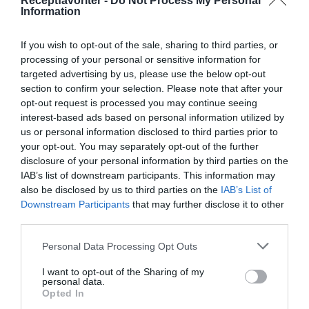
Receptfavoriter -
Do Not Process My Personal
Information
Författare:
Henrik
If you wish to opt-out of the sale, sharing to third parties, or
processing of your personal or sensitive information for
Mattsson
targeted advertising by us, please use the below opt-out
section to confirm your selection. Please note that after your
Jag är matskribent samt kock
opt-out request is processed you may continue seeing
interest-based ads based on personal information utilized by
med en fil. kand i
us or personal information disclosed to third parties prior to
Måltidsvetenskap från
your opt-out. You may separately opt-out of the further
restauranghögskolan i Grythyttan. På denna sida
disclosure of your personal information by third parties on the
delar jag med mig av tusentals olika recept för alla
IAB’s list of downstream participants. This information may
smaker - noviser som hemmakockar. Alla recept
also be disclosed by us to third parties on the
IAB’s List of
har jag provlagat, skrivit och fotat så att du ska
Downstream Participants
that may further disclose it to other
kunna laga dem med bästa resultat hemma. Läs mer
third parties.
om mig
.
Personal Data Processing Opt Outs
I want to opt-out of the Sharing of my
personal data.
Opted In
Tillbehör och liknande: