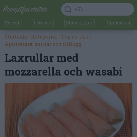
Recept
I säsong
Matartiklar
Om kocken
Startsida
›
Kategorier
›
Typ av rätt
›
Aptitretare, snittar och tilltugg
Laxrullar med
mozzarella och wasabi