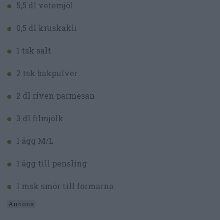
5,5 dl vetemjöl
0,5 dl kruskakli
1 tsk salt
2 tsk bakpulver
2 dl riven parmesan
3 dl filmjölk
1 ägg M/L
1 ägg till pensling
1 msk smör till formarna