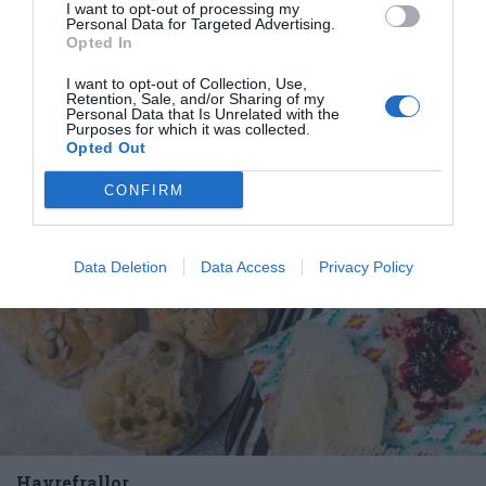
I want to opt-out of processing my
i degen. Grötfrallor blir saftiga och mättande...
Personal Data for Targeted Advertising.
Opted In
I want to opt-out of Collection, Use,
Retention, Sale, and/or Sharing of my
Personal Data that Is Unrelated with the
Purposes for which it was collected.
Opted Out
RECEPT
CONFIRM
Data Deletion
Data Access
Privacy Policy
Havrefrallor