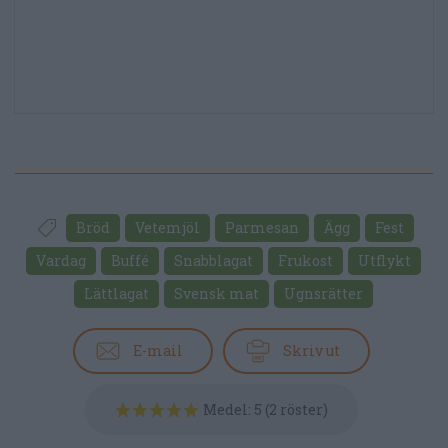
Bröd
Vetemjöl
Parmesan
Ägg
Fest
Vardag
Buffé
Snabblagat
Frukost
Utflykt
Lättlagat
Svensk mat
Ugnsrätter
E-mail
Skriv ut
Medel:
5
(
2
röster)