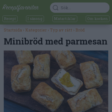
Recept
I säsong
Matartiklar
Om kocken
Startsida
›
Kategorier
›
Typ av rätt
›
Bröd
Minibröd med parmesan