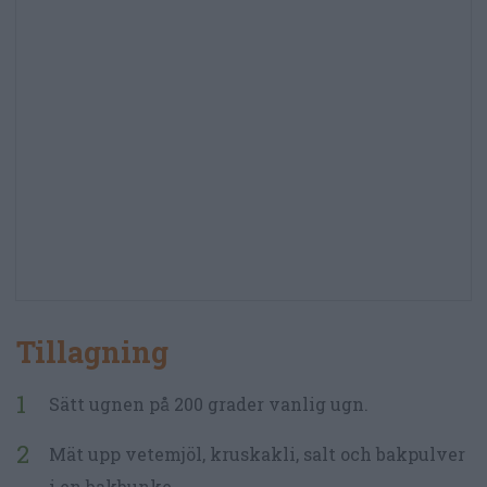
Tillagning
Sätt ugnen på 200 grader vanlig ugn.
Mät upp vetemjöl, kruskakli, salt och bakpulver
i en bakbunke.