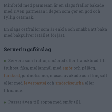
Minibröd med parmesan är en slags frallor bakade
med riven parmesan i degen som ger en god och
fyllig ostsmak.
En slags ostfrallor som är enkla och snabba att baka
med bakpulver istället för jäst.
Serveringsförslag
Servera som frallor, småbröd eller franskbröd till
frukost, fika, mellanmål med
smör
och pålägg,
färskost
, jordnötssmör, mosad avokado och flingsalt
eller med
leverpastej
och
smörgåsgurka
eller
liknande.
Passar även till soppa med smör till.