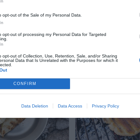
In
o opt-out of the Sale of my Personal Data.
In
 Bianco med löjrom
Oxfilé Provencale för 
to opt-out of processing my Personal Data for Targeted
ing.
 Bianco med crème
Oxfilé Provencale port
In
ch mozzarella som toppas
istället för helstekt. Hä
ing med löjrom, dill,
portioner men kan dub
o opt-out of Collection, Use, Retention, Sale, and/or Sharing
ersonal Data that Is Unrelated with the Purposes for which it
såklart...
lected.
Out
CONFIRM
RECEPT
Data Deletion
Data Access
Privacy Policy