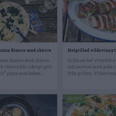
izza Bianco med chèvre
Helgrillad vildsvinsyt
izza Bianco med chévre -
Grilla en hel ytterfilé 
h chèvre blir riktigt gott
och servera med goda t
vit" pizza som bakas...
från grillen. Vildsvinsy
RECEPT