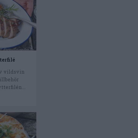
terfilé
av vildsvin
illbehör
tterfilén...