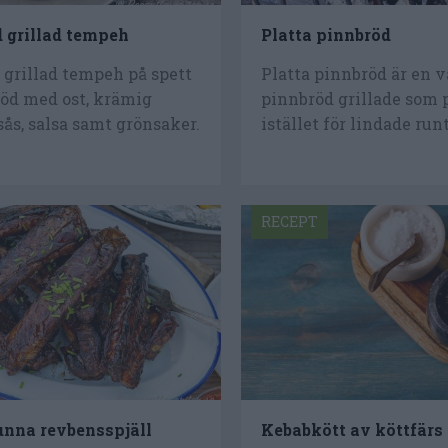
grillad tempeh
Platta pinnbröd
grillad tempeh på spett
Platta pinnbröd är en v
bröd med ost, krämig
pinnbröd grillade som 
ås, salsa samt grönsaker.
istället för lindade runt
RECEPT
tunna revbensspjäll
Kebabkött av köttfärs