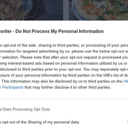
oriter -
Do Not Process My Personal Information
rillad bläckfisk
Löjromspizza
to opt-out of the sale, sharing to third parties, or processing of your per
rillad eller halstrad
Löjromspizza Bianco. En
formation for targeted advertising by us, please use the below opt-out s
r selection. Please note that after your opt-out request is processed y
 med japansk majonnäs
med crème fraiche och
eing interest-based ads based on personal information utilized by us or
citrussoja. Bläckfisken
som grund jag toppade m
disclosed to third parties prior to your opt-out. You may separately opt-
losure of your personal information by third parties on the IAB’s list of
. This information may also be disclosed by us to third parties on the
IA
Participants
that may further disclose it to other third parties.
RECEPT
l Data Processing Opt Outs
o opt-out of the Sharing of my personal data.