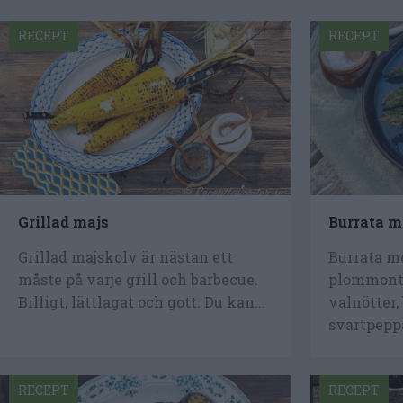
RECEPT
RECEPT
Grillad majs
Burrata m
Grillad majskolv är nästan ett
Burrata me
måste på varje grill och barbecue.
plommonto
Billigt, lättlagat och gott. Du kan...
valnötter,
svartpeppa
RECEPT
RECEPT