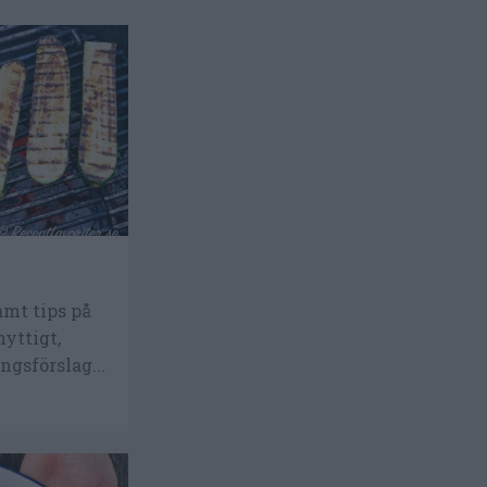
amt tips på
yttigt,
ingsförslag...