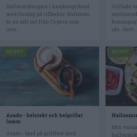
Halloumiburgare i hamburgerbröd
Grillade t
med förslag på tillbehör. Halloumi
marinerade
är en salt ost från Cypern som
honungsgl
inte...
sås . Helt..
RECEPT
RECEPT
Asado - helstekt och helgrillat
Halloumir
lamm
Min varian
Asado - bjud på grillfest med
halloumik