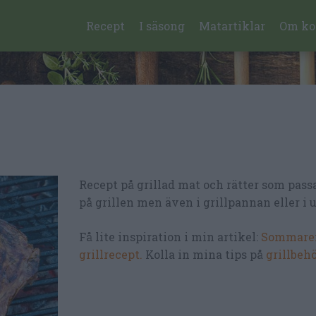
Recept
I säsong
Matartiklar
Om ko
Recept på grillad mat och rätter som passa
på grillen men även i grillpannan eller i 
Få lite inspiration i min artikel:
Sommaren
grillrecept.
Kolla in mina tips på
grillbeh