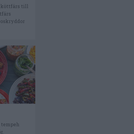
öttfärs till
tfärs
roskryddor
d tempeh
r.