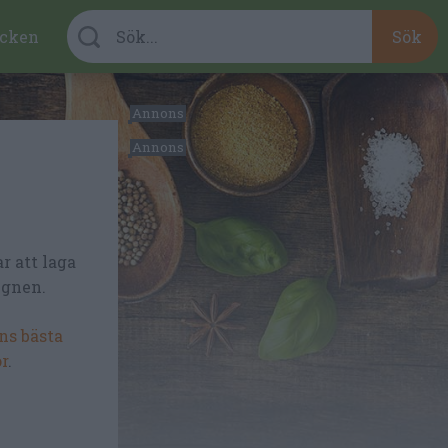
cken
r att laga
ugnen.
s bästa
ör
.