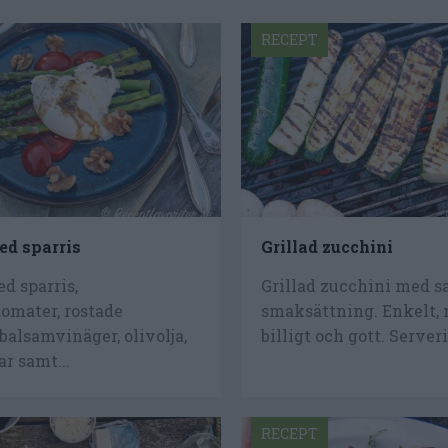
RECEPT
ed sparris
Grillad zucchini
d sparris,
Grillad zucchini med s
mater, rostade
smaksättning. Enkelt, n
 balsamvinäger, olivolja,
billigt och gott. Server
r samt...
RECEPT