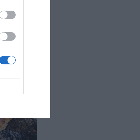
två
ionsvis
r för två
bleras