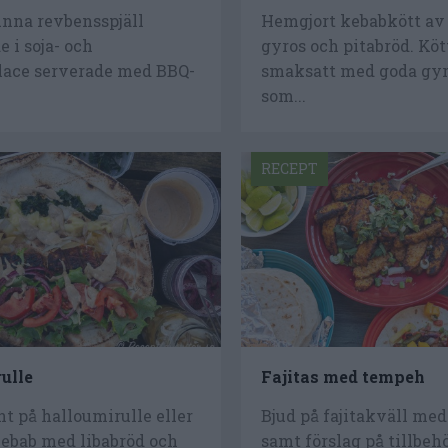
unna revbensspjäll
Hemgjort kebabkött av k
 i soja- och
gyros och pitabröd. Köt
ace serverade med BBQ-
smaksatt med goda gy
.
som...
RECEPT
ulle
Fajitas med tempeh
t på halloumirulle eller
Bjud på fajitakväll me
ebab med libabröd och
samt förslag på tillbehö