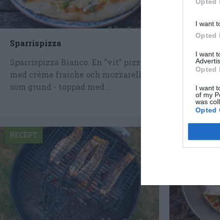
Opted 
I want t
Opted 
Sparrispizza
Libapizza
I want 
Advertis
Sparrispizza Bianco. En "vit" pizza
Libapizza
Opted 
med crème fraiche och mozzarella
fraiche o
som grund - toppad med...
till server
I want t
of my P
grönkål...
was col
Opted 
RECEPT
RECEPT