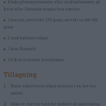
8 babyplommontomater eller cocktailtomater på
kvist eller liknande mogna fina tomater
1 burrata, nettovikt 275 gram, ostvikt ca 100-150
gram
2 msk balsamvinäger
1 krm flingsalt
1/2 krm nymalen svartpeppar
Tillagning
Rosta valnötterna några minuter i en het torr
panna.
Skär ev. bort en tunn bit nederst på sparrisarna.