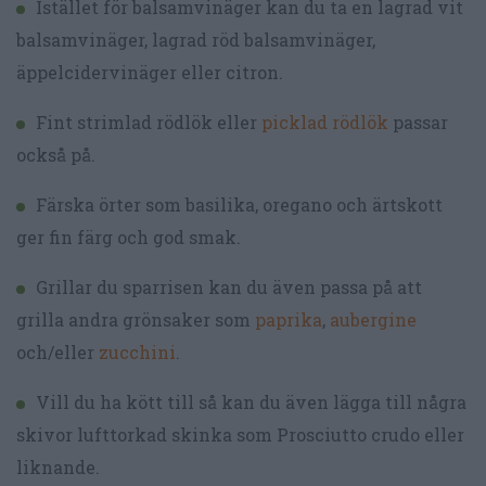
Istället för balsamvinäger kan du ta en lagrad vit
balsamvinäger, lagrad röd balsamvinäger,
äppelcidervinäger eller citron.
Fint strimlad rödlök eller
picklad rödlök
passar
också på.
Färska örter som basilika, oregano och ärtskott
ger fin färg och god smak.
Grillar du sparrisen kan du även passa på att
grilla andra grönsaker som
paprika
,
aubergine
och/eller
zucchini
.
Vill du ha kött till så kan du även lägga till några
skivor lufttorkad skinka som Prosciutto crudo eller
liknande.