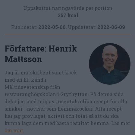
Uppskattat näringsvärde per portion:
357 kcal
Publicerat:
2022-05-06
,
Uppdaterat:
2022-06-09
Författare:
Henrik
Mattsson
Jag är matskribent samt kock
med en fil. kand i
Måltidsvetenskap från
restauranghögskolan i Grythyttan. På denna sida
delar jag med mig av tusentals olika recept för alla
smaker - noviser som hemmakockar. Alla recept
har jag provlagat, skrivit och fotat så att du ska
kunna laga dem med bästa resultat hemma. Läs mer
om mig
.