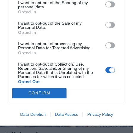
Caprese med burrata som är en variant på
I want to opt-out of the Sharing of my
mozzarellaost med gräddig och krämig fyllning.
personal data.
Opted In
Här med mogna...
I want to opt-out of the Sale of my
Personal Data.
Opted In
I want to opt-out of processing my
Personal Data for Targeted Advertising.
RECEPT
Opted In
I want to opt-out of Collection, Use,
Retention, Sale, and/or Sharing of my
Personal Data that Is Unrelated with the
Purposes for which it was collected.
Opted Out
CONFIRM
Data Deletion
Data Access
Privacy Policy