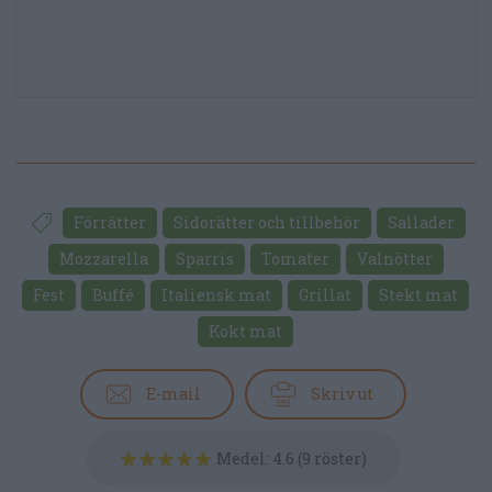
Förrätter
Sidorätter och tillbehör
Sallader
Mozzarella
Sparris
Tomater
Valnötter
Fest
Buffé
Italiensk mat
Grillat
Stekt mat
Kokt mat
E-mail
Skriv ut
Medel:
4.6
(
9
röster)