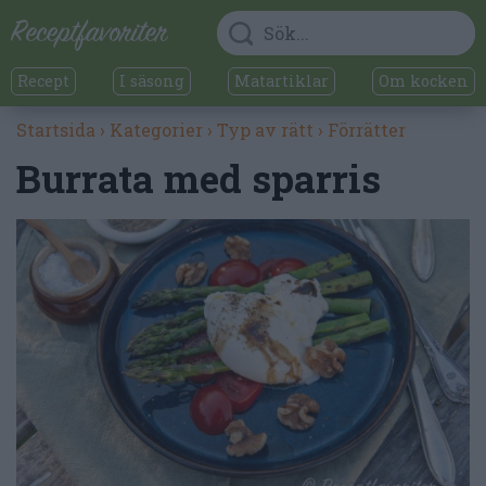
Recept
I säsong
Matartiklar
Om kocken
Startsida
›
Kategorier
›
Typ av rätt
›
Förrätter
Burrata med sparris