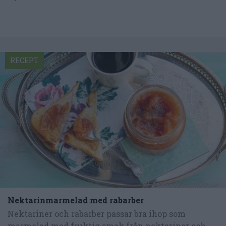
RECEPT
Nektarinmarmelad med rabarber
Nektariner och rabarber passar bra ihop som
marmelad med fruktig smak från nektariner och