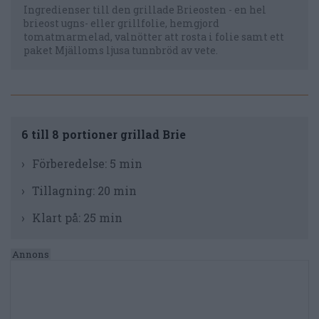
Ingredienser till den grillade Brieosten - en hel
brieost ugns- eller grillfolie, hemgjord
tomatmarmelad, valnötter att rosta i folie samt ett
paket Mjälloms ljusa tunnbröd av vete.
6 till 8 portioner grillad Brie
Förberedelse:
5 min
Tillagning:
20 min
Klart på:
25 min