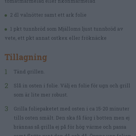
tomatmarmelad eller fikonmarmelad
2 dl valnötter samt ett ark folie
1 pkt tunnbröd som Mjälloms ljust tunnbröd av
vete, ett pkt annat ostkex eller fröknäcke
Tillagning
Tänd grillen.
Slå in osten i folie. Välj en folie för ugn och grill
som är lite mer robust.
Grilla foliepaketet med osten i ca 15-20 minuter
tills osten smält. Den ska få färg i botten men ej
brännas så grilla ej på för hög värme och passa
samt flytta runt den då och då. Öppna upp folien