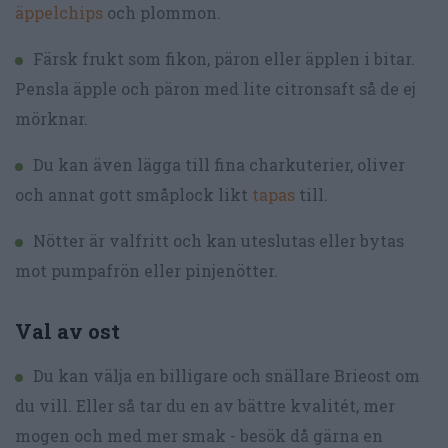
äppelchips
och plommon.
Färsk frukt som fikon, päron eller äpplen i bitar.
Pensla äpple och päron med lite citronsaft så de ej
mörknar.
Du kan även lägga till fina charkuterier, oliver
och annat gott småplock likt
tapas
till.
Nötter är valfritt och kan uteslutas eller bytas
mot pumpafrön eller pinjenötter.
Val av ost
Du kan välja en billigare och snällare Brieost om
du vill. Eller så tar du en av bättre kvalitét, mer
mogen och med mer smak - besök då gärna en