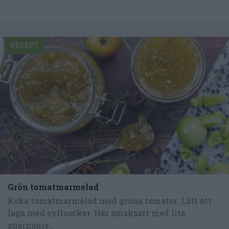
RECEPT
Grön tomatmarmelad
Koka tomatmarmelad med gröna tomater. Lätt att
laga med syltsocker. Här smaksatt med lite
stjärnanis...