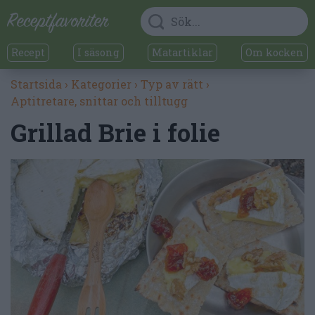
Recept
I säsong
Matartiklar
Om kocken
Startsida
›
Kategorier
›
Typ av rätt
›
Aptitretare, snittar och tilltugg
Grillad Brie i folie