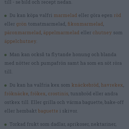
till - se bild och recept nedan.
Du kan köpa valfri
marmelad
eller göra egen
röd
eller
grön
tomatmarmelad,
fikonmarmelad
,
päronmarmelad
,
äppelmarmelad
eller
chutney
som
äppelchutney
.
Man kan också ta flytande honung och blanda
med nötter och pumpafrön samt ha som en söt röra
till.
Du kan ha valfria kex som
knäckebröd
,
havrekex
,
fröknäcke
,
frökex
,
crostinis
, tunnbröd eller andra
ostkex till. Eller grilla och värma baguette, bake-off
eller hembakt
baguette
i skivor.
Torkad frukt som dadlar, aprikoser, nektariner,