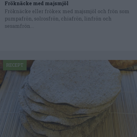
Fröknäcke med majsmjöl
Fröknäcke eller frökex med majsmjöl och frön som
pumpafrön, solrosfrön, chiafrön, linfrön och
sesamfrön...
RECEPT