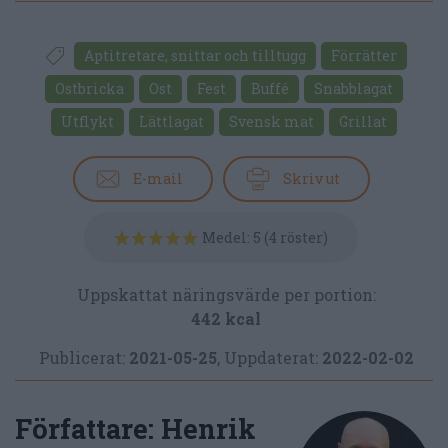
Aptitretare, snittar och tilltugg
Förrätter
Ostbricka
Ost
Fest
Buffé
Snabblagat
Utflykt
Lättlagat
Svensk mat
Grillat
E-mail
Skriv ut
Medel:
5
(
4
röster)
Uppskattat näringsvärde per portion:
442 kcal
Publicerat:
2021-05-25
,
Uppdaterat:
2022-02-02
Författare:
Henrik