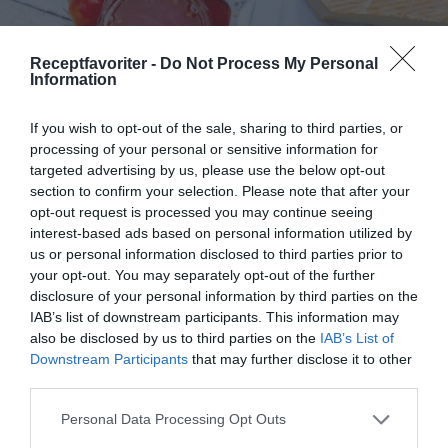
Receptfavoriter -
Do Not Process My Personal
Information
If you wish to opt-out of the sale, sharing to third parties, or
processing of your personal or sensitive information for
targeted advertising by us, please use the below opt-out
section to confirm your selection. Please note that after your
opt-out request is processed you may continue seeing
interest-based ads based on personal information utilized by
Tomatmarmelad
us or personal information disclosed to third parties prior to
Tomatmarmelad med röda tomater. Lättlagat och
your opt-out. You may separately opt-out of the further
gott. Bara att hacka tomater och koka ihop med
disclosure of your personal information by third parties on the
syltsocker...
IAB’s list of downstream participants. This information may
also be disclosed by us to third parties on the
IAB’s List of
Downstream Participants
that may further disclose it to other
third parties.
Personal Data Processing Opt Outs
RECEPT