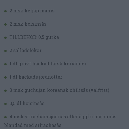
2 msk ketjap manis
2 msk hoisinsås
TILLBEHÖR: 0,5 gurka
2 salladslökar
1 dl grovt hackad färsk koriander
1 dl hackade jordnötter
3 msk guchujan koreansk chilisås (valfritt)
0,5 dl hoisinsås
4 msk srirachamajonnäs eller äggfri majonnäs
blandad med srirachasås