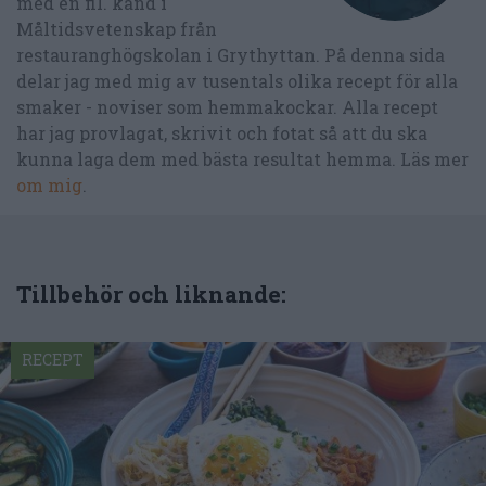
med en fil. kand i
Måltidsvetenskap från
restauranghögskolan i Grythyttan. På denna sida
delar jag med mig av tusentals olika recept för alla
smaker - noviser som hemmakockar. Alla recept
har jag provlagat, skrivit och fotat så att du ska
kunna laga dem med bästa resultat hemma. Läs mer
om mig
.
Tillbehör och liknande:
RECEPT