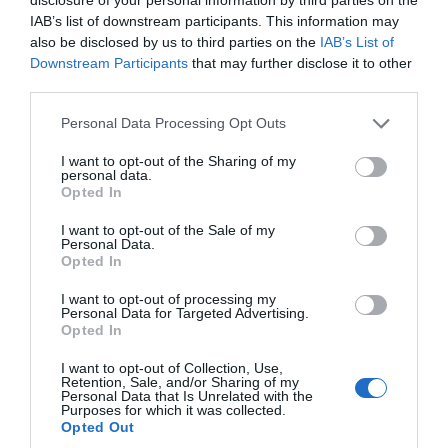
över resten av marinaden.
IAB’s list of downstream participants. This information may
also be disclosed by us to third parties on the
IAB’s List of
Värm de frysta Bao bullarna genom att ånga
Downstream Participants
that may further disclose it to other
dem ca 2 minuter eller mikra någon minut.
third parties.
Personal Data Processing Opt Outs
Fyll Bao bröden med sås, några bitar tempeh och
grönt som du önskar.
I want to opt-out of the Sharing of my
personal data.
Opted In
Jag tog först en msk srirachamajonnäs på den
I want to opt-out of the Sale of my
nedre halvan; vidare 0,5 tsk gochujan koreansk
Personal Data.
Opted In
chilisås på övre halvan. Sedan fyllde jag med
några bitar tempeh på undre halvan; grönsaker
I want to opt-out of processing my
Personal Data for Targeted Advertising.
som några skivor gurka och salladslök samt
Opted In
hackad färsk koriander. Sist toppade jag med
I want to opt-out of Collection, Use,
Retention, Sale, and/or Sharing of my
några droppar hoisinsås samt hackade
Personal Data that Is Unrelated with the
Purposes for which it was collected.
jordnötter.
Opted Out