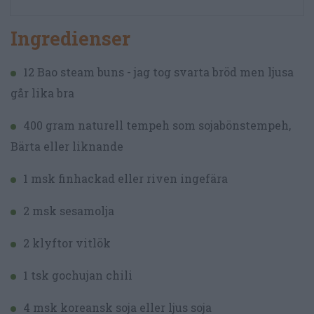
Ingredienser
12 Bao steam buns - jag tog svarta bröd men ljusa
går lika bra
400 gram naturell tempeh som sojabönstempeh,
Bärta eller liknande
1 msk finhackad eller riven ingefära
2 msk sesamolja
2 klyftor vitlök
1 tsk gochujan chili
4 msk koreansk soja eller ljus soja