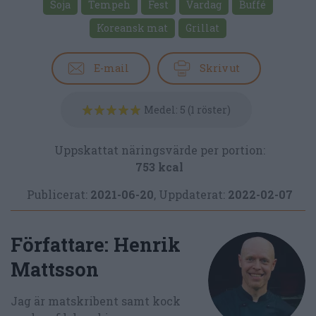
Soja
Tempeh
Fest
Vardag
Buffé
Koreansk mat
Grillat
E-mail
Skriv ut
Medel:
5
(
1
röster)
Uppskattat näringsvärde per portion:
753 kcal
Publicerat:
2021-06-20
,
Uppdaterat:
2022-02-07
Författare:
Henrik
Mattsson
Jag är matskribent samt kock