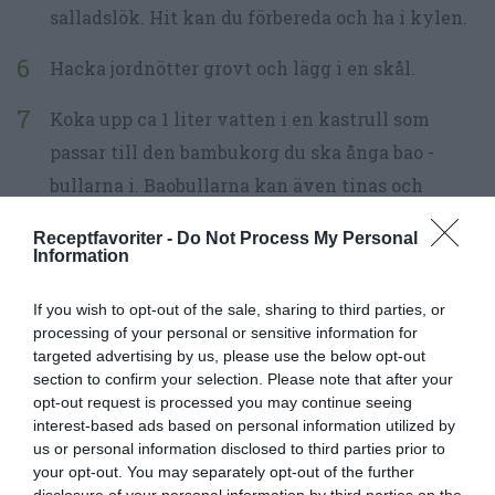
salladslök. Hit kan du förbereda och ha i kylen.
Hacka jordnötter grovt och lägg i en skål.
Koka upp ca 1 liter vatten i en kastrull som
passar till den bambukorg du ska ånga bao -
bullarna i. Baobullarna kan även tinas och
värmas i mikron en minut på full effekt.
Receptfavoriter -
Do Not Process My Personal
Information
Grilla tempehn väl 5-10 minuter på varje sida.
Pensla mot slutet med lite marinad. Lägg upp på
If you wish to opt-out of the sale, sharing to third parties, or
processing of your personal or sensitive information for
ett fat.
targeted advertising by us, please use the below opt-out
section to confirm your selection. Please note that after your
SERVERING: Duka upp grönsaker, såser och
opt-out request is processed you may continue seeing
tempeh.
interest-based ads based on personal information utilized by
us or personal information disclosed to third parties prior to
Strimla upp tempehn i mumsbitar och skeda
your opt-out. You may separately opt-out of the further
disclosure of your personal information by third parties on the