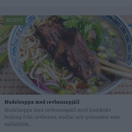
RECEPT
Nudelsoppa med revbensspjäll
Nudelsoppa med revbensspjäll med hemkokt
buljong från revbenen, nudlar och grönsaker som
salladslök,...