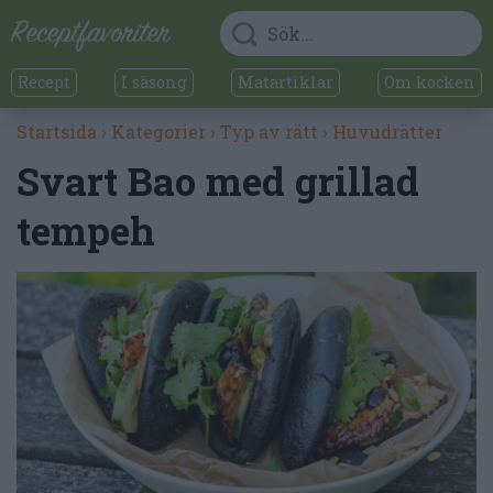
Recept
I säsong
Matartiklar
Om kocken
Startsida
›
Kategorier
›
Typ av rätt
›
Huvudrätter
Svart Bao med grillad
tempeh