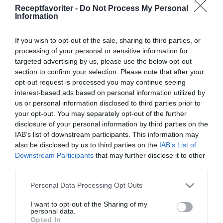
Receptfavoriter -
Do Not Process My Personal
Information
If you wish to opt-out of the sale, sharing to third parties, or
Huvudrätter
Kyckling
Fest
Vardag
processing of your personal or sensitive information for
Buffé
Svensk mat
Grillat
Grillspett
targeted advertising by us, please use the below opt-out
section to confirm your selection. Please note that after your
opt-out request is processed you may continue seeing
E-mail
Skriv ut
interest-based ads based on personal information utilized by
us or personal information disclosed to third parties prior to
your opt-out. You may separately opt-out of the further
Medel:
3.5
(
15
röster)
disclosure of your personal information by third parties on the
IAB’s list of downstream participants. This information may
also be disclosed by us to third parties on the
IAB’s List of
Uppskattat näringsvärde per portion:
Downstream Participants
that may further disclose it to other
294 kcal
third parties.
Publicerat:
2015-07-25
,
Uppdaterat:
2021-03-29
Personal Data Processing Opt Outs
I want to opt-out of the Sharing of my
Författare:
Henrik
personal data.
Opted In