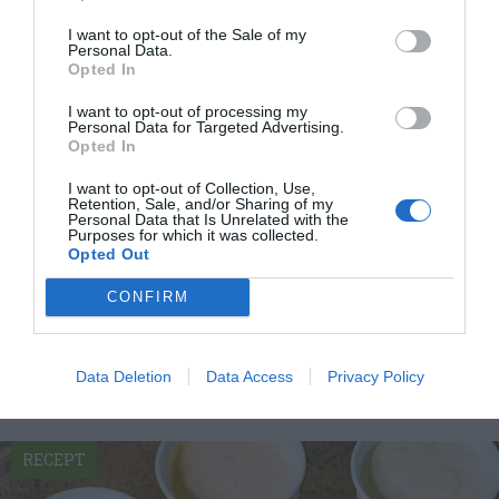
Mattsson
I want to opt-out of the Sale of my
Personal Data.
Jag är matskribent samt kock
Opted In
med en fil. kand i
I want to opt-out of processing my
Måltidsvetenskap från
Personal Data for Targeted Advertising.
restauranghögskolan i Grythyttan. På denna sida
Opted In
delar jag med mig av tusentals olika recept för alla
I want to opt-out of Collection, Use,
smaker - noviser som hemmakockar. Alla recept
Retention, Sale, and/or Sharing of my
Personal Data that Is Unrelated with the
har jag provlagat, skrivit och fotat så att du ska
Purposes for which it was collected.
kunna laga dem med bästa resultat hemma. Läs mer
Opted Out
om mig
.
CONFIRM
Data Deletion
Data Access
Privacy Policy
Tillbehör och liknande:
RECEPT