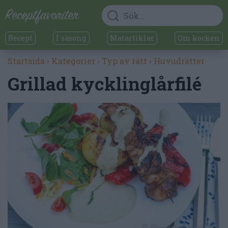
Recept
I säsong
Matartiklar
Om kocken
Startsida
›
Kategorier
›
Typ av rätt
›
Huvudrätter
Grillad kycklinglårfilé