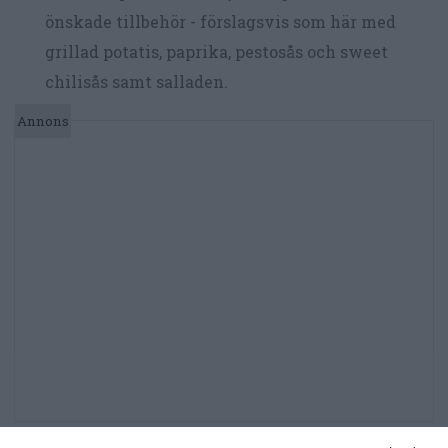
önskade tillbehör - förslagsvis som här med
grillad potatis, paprika, pestosås och sweet
chilisås samt salladen.