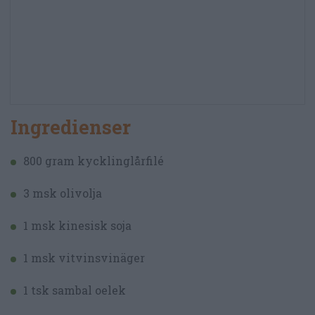
Ingredienser
800 gram kycklinglårfilé
3 msk olivolja
1 msk kinesisk soja
1 msk vitvinsvinäger
1 tsk sambal oelek