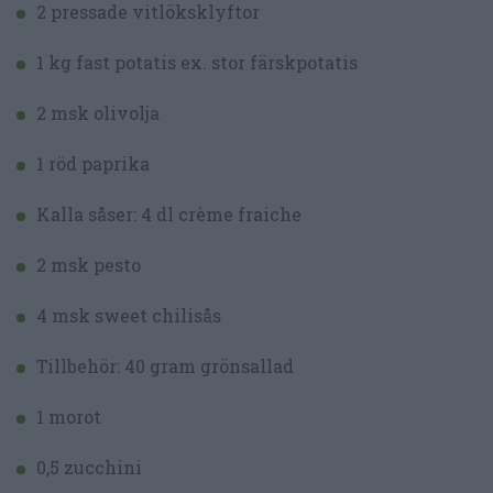
2 pressade vitlöksklyftor
1 kg fast potatis ex. stor färskpotatis
2 msk olivolja
1 röd paprika
Kalla såser: 4 dl crème fraiche
2 msk pesto
4 msk sweet chilisås
Tillbehör: 40 gram grönsallad
1 morot
0,5 zucchini