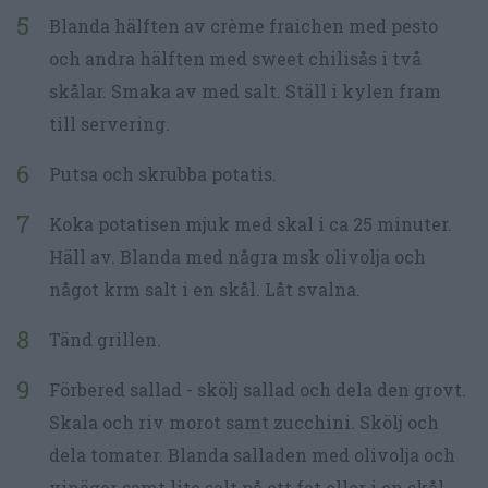
Blanda hälften av crème fraichen med pesto
och andra hälften med sweet chilisås i två
skålar. Smaka av med salt. Ställ i kylen fram
till servering.
Putsa och skrubba potatis.
Koka potatisen mjuk med skal i ca 25 minuter.
Häll av. Blanda med några msk olivolja och
något krm salt i en skål. Låt svalna.
Tänd grillen.
Förbered sallad - skölj sallad och dela den grovt.
Skala och riv morot samt zucchini. Skölj och
dela tomater. Blanda salladen med olivolja och
vinäger samt lite salt på ett fat eller i en skål.