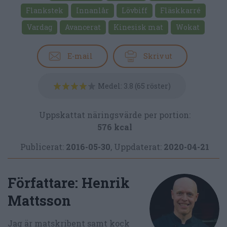
Flankstek
Innanlår
Lövbiff
Fläskkarré
Vardag
Avancerat
Kinesisk mat
Wokat
E-mail
Skriv ut
Medel:
3.8
(
65
röster)
Uppskattat näringsvärde per portion:
576 kcal
Publicerat:
2016-05-30
,
Uppdaterat:
2020-04-21
Författare:
Henrik
Mattsson
Jag är matskribent samt kock