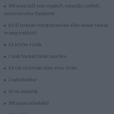
200 gram biff som ryggbiff, innanlår, rostbiff,
entrecote eller flankstek
0,5 dl torkade trattkantareller eller annan torkad
svamp (valfritt)
0,5 klyfta vitlök
1 msk hackad färsk ingefära
0,5 röd chilifrukt eller efter tycke
2 salladslökar
10 cm purjolök
200 gram salladskål