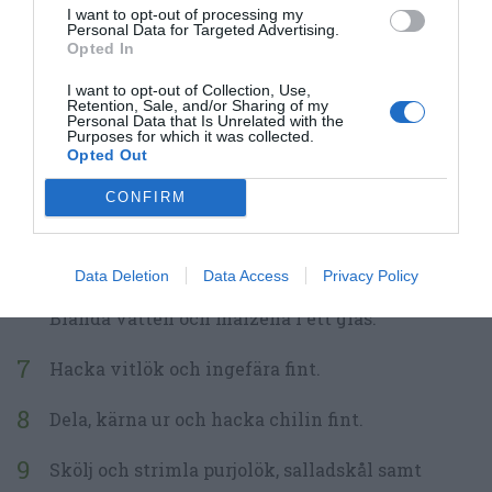
I want to opt-out of processing my
ingredienser.
Personal Data for Targeted Advertising.
Opted In
Lägg torkad svamp i blöt.
I want to opt-out of Collection, Use,
Retention, Sale, and/or Sharing of my
Koka upp vatten till nudlarna och koka dem
Personal Data that Is Unrelated with the
Purposes for which it was collected.
några minuter enligt paket.
Opted Out
CONFIRM
Häll av och skölj kalla.
Blanda woksåsen av risvinäger, socker, vitt vin,
Data Deletion
Data Access
Privacy Policy
ostronsås, ljus soja, mörk soja samt sesamolja.
Blanda vatten och maizena i ett glas.
Hacka vitlök och ingefära fint.
Dela, kärna ur och hacka chilin fint.
Skölj och strimla purjolök, salladskål samt