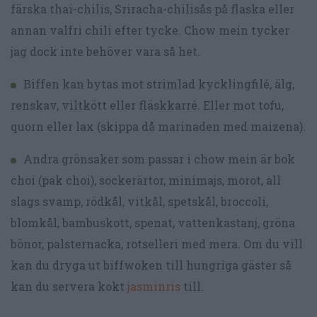
färska thai-chilis, Sriracha-chilisås på flaska eller
annan valfri chili efter tycke. Chow mein tycker
jag dock inte behöver vara så het.
Biffen kan bytas mot strimlad kycklingfilé, älg,
renskav, viltkött eller fläskkarré. Eller mot tofu,
quorn eller lax (skippa då marinaden med maizena).
Andra grönsaker som passar i chow mein är bok
choi (pak choi), sockerärtor, minimajs, morot, all
slags svamp, rödkål, vitkål, spetskål, broccoli,
blomkål, bambuskott, spenat, vattenkastanj, gröna
bönor, palsternacka, rotselleri med mera. Om du vill
kan du dryga ut biffwoken till hungriga gäster så
kan du servera kokt
jasminris
till.