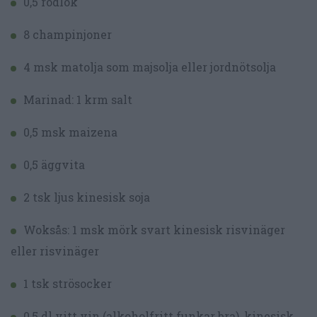
0,5 rödlök
8 champinjoner
4 msk matolja som majsolja eller jordnötsolja
Marinad: 1 krm salt
0,5 msk maizena
0,5 äggvita
2 tsk ljus kinesisk soja
Woksås: 1 msk mörk svart kinesisk risvinäger
eller risvinäger
1 tsk strösocker
0,5 dl vitt vin (alkoholfritt funkar bra), kinesisk