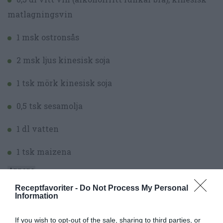
matlagningsvin
1 msk ostronsås
2 msk ljus kinesisk soja
1 tsk mörk kinesisk soja
0,5 tsk sesamolja
1 dl vatten
1 tsk maizena
Receptfavoriter -
Do Not Process My Personal
Information
If you wish to opt-out of the sale, sharing to third parties, or