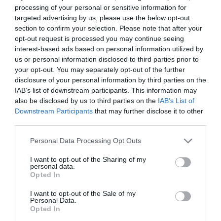
processing of your personal or sensitive information for
targeted advertising by us, please use the below opt-out
section to confirm your selection. Please note that after your
opt-out request is processed you may continue seeing
interest-based ads based on personal information utilized by
us or personal information disclosed to third parties prior to
your opt-out. You may separately opt-out of the further
disclosure of your personal information by third parties on the
IAB’s list of downstream participants. This information may
also be disclosed by us to third parties on the
IAB’s List of
Downstream Participants
that may further disclose it to other
Tillagning
third parties.
Personal Data Processing Opt Outs
Skär köttet i tunna strimlor. Förslagsvis 4-5 cm
I want to opt-out of the Sharing of my
långa, någon cm höga och några mm breda.
personal data.
Opted In
Lägg i en skål och blanda med marinaden av
I want to opt-out of the Sale of my
salt, maizena, äggvita och ljus soja. Låt stå ca 20
Personal Data.
Opted In
minuter medan du förbereder de andra