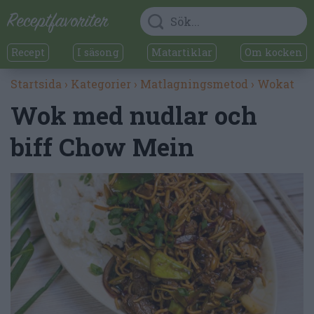
Recept
I säsong
Matartiklar
Om kocken
Startsida
›
Kategorier
›
Matlagningsmetod
›
Wokat
Wok med nudlar och
biff Chow Mein