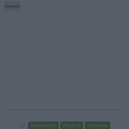
Huvudrätter
Ryggbiff
Entrecote