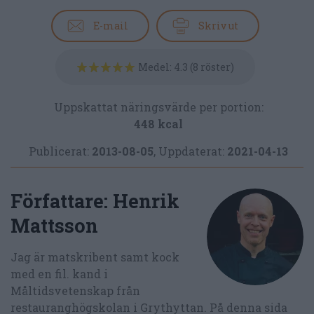
E-mail
Skriv ut
Medel:
4.3
(
8
röster)
Uppskattat näringsvärde per portion:
448 kcal
Publicerat:
2013-08-05
,
Uppdaterat:
2021-04-13
Författare:
Henrik
Mattsson
Jag är matskribent samt kock
med en fil. kand i
Måltidsvetenskap från
restauranghögskolan i Grythyttan. På denna sida