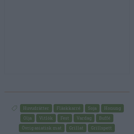
Huvudrätter
Fläskkarré
Soja
Honung
Olja
Vitlök
Fest
Vardag
Buffé
Övrig asiatisk mat
Grillat
Grillspett