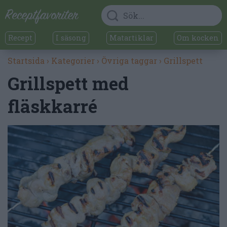
Recept
I säsong
Matartiklar
Om kocken
Startsida
›
Kategorier
›
Övriga taggar
›
Grillspett
Grillspett med
fläskkarré