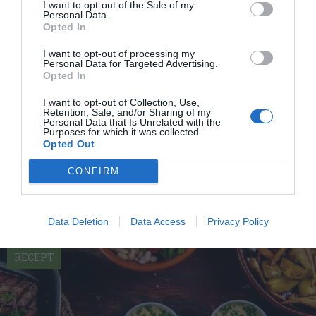
I want to opt-out of the Sale of my
Personal Data.
Opted In
I want to opt-out of processing my
Personal Data for Targeted Advertising.
Opted In
I want to opt-out of Collection, Use,
Retention, Sale, and/or Sharing of my
Grillspett med lövbiff
Personal Data that Is Unrelated with the
Grillspett med bitar av lövbiff fyllda med fetaost,
Purposes for which it was collected.
Opted Out
rullade och skärna i bitar och trädda på spett...
CONFIRM
Data Deletion
Data Access
Privacy Policy
RECEPT