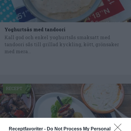
Yoghurtsås med tandoori
Kall god och enkel yoghurtsås smaksatt med
tandoori sås till grillad kyckling, kött, grönsaker
med mera...
RECEPT
Receptfavoriter -
Do Not Process My Personal