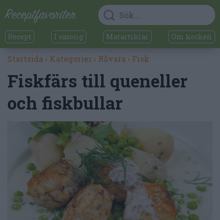
Recept
I säsong
Matartiklar
Om kocken
Startsida
›
Kategorier
›
Råvara
›
Fisk
Fiskfärs till queneller
och fiskbullar