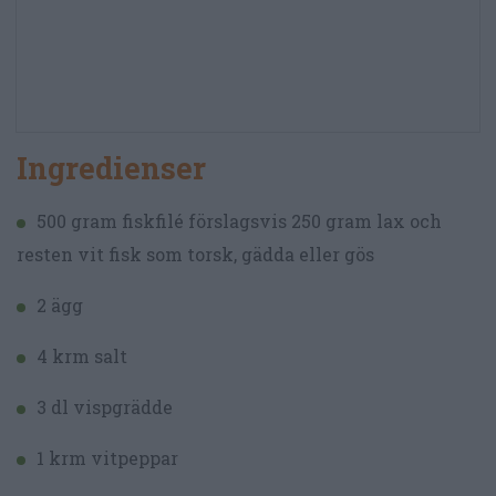
Ingredienser
500 gram fiskfilé förslagsvis 250 gram lax och
resten vit fisk som torsk, gädda eller gös
2 ägg
4 krm salt
3 dl vispgrädde
1 krm vitpeppar