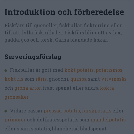
Introduktion och förberedelse
Fiskfärs till queneller, fiskbullar, fiskterrine eller
till att fylla fiskrullader. Fiskfärs blir gott av lax,
gädda, gös och torsk. Gärna blandade fiskar.
Serveringsförslag
Fiskbullar är gott med
kokt potatis
,
potatismos
,
kokt ris
som
råris
, gnocchi,
quinoa
samt
vitvinssås
och
gröna ärtor
, fräst spenat eller andra
kokta
grönsaker
.
Vidare passar
pressad potatis
,
färskpotatis
eller
primörer
och delikatesspotatis som
mandelpotatis
eller sparrispotatis, blancherad bladspenat,