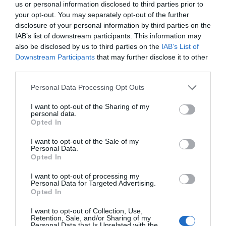
us or personal information disclosed to third parties prior to
your opt-out. You may separately opt-out of the further
disclosure of your personal information by third parties on the
IAB’s list of downstream participants. This information may
also be disclosed by us to third parties on the
IAB’s List of
Huvudrätter
Lax
Fisk
Torsk
Grädde
Downstream Participants
that may further disclose it to other
third parties.
Ägg
Fest
Vardag
Buffé
Avancerat
Fransk mat
Kall mat
Personal Data Processing Opt Outs
I want to opt-out of the Sharing of my
personal data.
E-mail
Skriv ut
Opted In
I want to opt-out of the Sale of my
Medel:
3.9
(
23
röster)
Personal Data.
Opted In
Uppskattat näringsvärde per portion:
I want to opt-out of processing my
Personal Data for Targeted Advertising.
450 kcal
Opted In
Publicerat:
2007-02-13
,
Uppdaterat:
2022-08-30
I want to opt-out of Collection, Use,
Retention, Sale, and/or Sharing of my
Personal Data that Is Unrelated with the