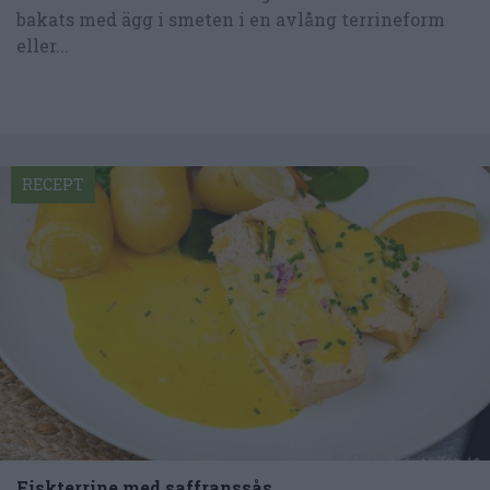
bakats med ägg i smeten i en avlång terrineform
eller...
RECEPT
Fiskterrine med saffranssås