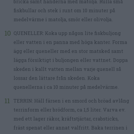
bricka samt händerna med matolja. Rulla små
fiskbullar och stek i runt om 10 minuter på
medelvärme i matolja, smör eller olivolja.
QUENELLER: Koka upp någon lite fiskbuljong
eller vatten i en panna med höga kanter. Forma
ägg eller queneller med en stor matsked samt
lägga försiktigt i buljongen eller vattnet. Doppa
skeden i kallt vatten mellan varje quenell så
lossar den lättare från skeden. Koka
quenellerna i ca 10 minuter på medelvärme.
TERRIN: Häll färsen i en smord och bröad avlång
terrinform eller brödform, ca 1,5 liter. Varva ev.
med ett lager räkor, kräftstjärtar, crabsticks,
fräst spenat eller annat valfritt. Baka terrinen i