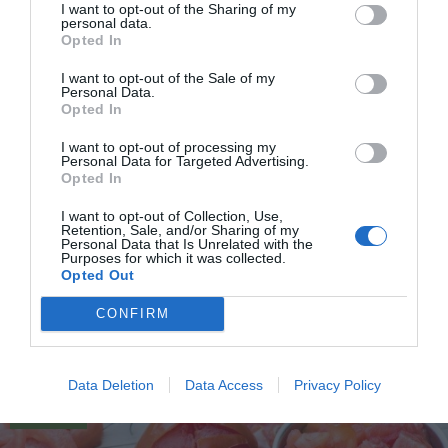
I want to opt-out of the Sharing of my
personal data.
Opted In
I want to opt-out of the Sale of my
Personal Data.
Opted In
I want to opt-out of processing my
Personal Data for Targeted Advertising.
Opted In
Hemgjorda Chicken Nuggets
I want to opt-out of Collection, Use,
Retention, Sale, and/or Sharing of my
Personal Data that Is Unrelated with the
Fritera hemgjorda Chicken Nuggets. Supergoda och
Purposes for which it was collected.
knapriga. Lagas av fina möra bitar kycklingfilé som
Opted Out
du...
CONFIRM
Data Deletion
Data Access
Privacy Policy
RECEPT