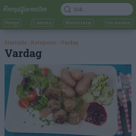
Recept
I säsong
Matartiklar
Om kocken
Startsida
›
Kategorier
›
Vardag
Vardag