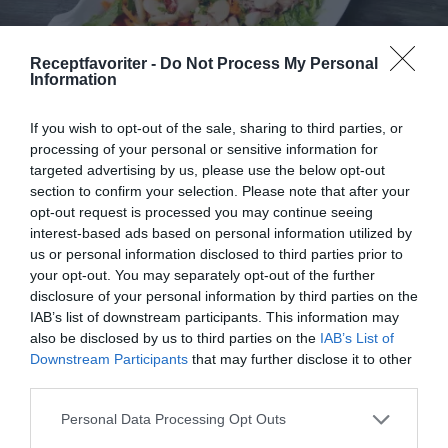
Receptfavoriter -
Do Not Process My Personal
Information
If you wish to opt-out of the sale, sharing to third parties, or
processing of your personal or sensitive information for
targeted advertising by us, please use the below opt-out
Sallad med stora vita bönor
section to confirm your selection. Please note that after your
opt-out request is processed you may continue seeing
Sallad med stora vita bönor, rödlök, babyspenat,
interest-based ads based on personal information utilized by
isbergssallad, riven morot, tärnad tomat och
us or personal information disclosed to third parties prior to
dressing...
your opt-out. You may separately opt-out of the further
disclosure of your personal information by third parties on the
IAB’s list of downstream participants. This information may
also be disclosed by us to third parties on the
IAB’s List of
Downstream Participants
that may further disclose it to other
RECEPT
third parties.
Personal Data Processing Opt Outs