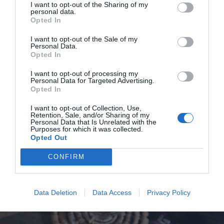
I want to opt-out of the Sharing of my
Margarita cocktail
personal data.
Opted In
Margarita cocktail är en söt, sur och salt drink med
tequila, färskpressad lime samt apelsinlikör som...
I want to opt-out of the Sale of my
Personal Data.
Opted In
I want to opt-out of processing my
Personal Data for Targeted Advertising.
Opted In
RECEPT
I want to opt-out of Collection, Use,
Retention, Sale, and/or Sharing of my
Personal Data that Is Unrelated with the
Purposes for which it was collected.
Opted Out
CONFIRM
Data Deletion
Data Access
Privacy Policy