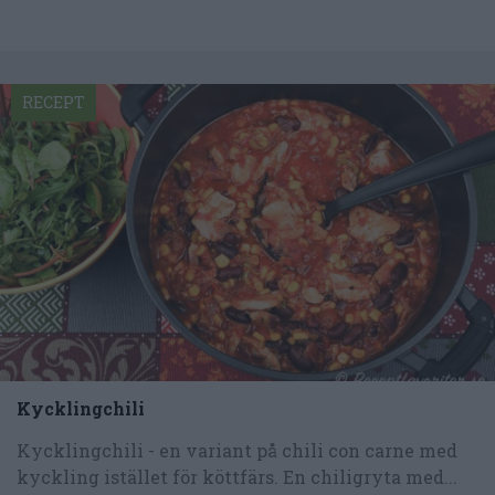
RECEPT
Kycklingchili
Kycklingchili - en variant på chili con carne med
kyckling istället för köttfärs. En chiligryta med...