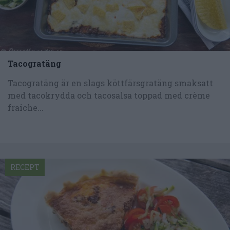
Tacogratäng
Tacogratäng är en slags köttfärsgratäng smaksatt
med tacokrydda och tacosalsa toppad med crème
fraiche...
RECEPT