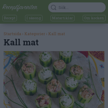
Recept
I säsong
Matartiklar
Om kocken
Startsida
›
Kategorier
›
Kall mat
Kall mat