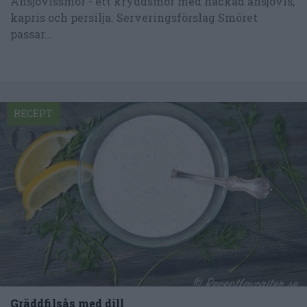
Ansjovissmör - ett kryddsmör med hackad ansjovis,
kapris och persilja. Serveringsförslag Smöret
passar...
RECEPT
Gräddfilsås med dill