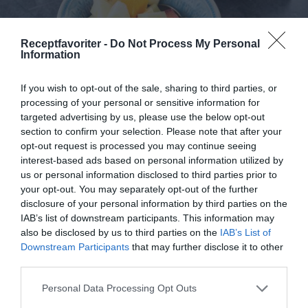
Receptfavoriter -
Do Not Process My Personal
Information
If you wish to opt-out of the sale, sharing to third parties, or
processing of your personal or sensitive information for
targeted advertising by us, please use the below opt-out
Fruktsallad
section to confirm your selection. Please note that after your
opt-out request is processed you may continue seeing
Ett grundrecept på fruktsallad som du kan variera
interest-based ads based on personal information utilized by
på olika vis. Jag tog melon, apelsin, banan,
us or personal information disclosed to third parties prior to
plommon...
your opt-out. You may separately opt-out of the further
disclosure of your personal information by third parties on the
IAB’s list of downstream participants. This information may
also be disclosed by us to third parties on the
IAB’s List of
Downstream Participants
that may further disclose it to other
RECEPT
third parties.
Personal Data Processing Opt Outs