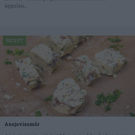
äggulan,...
RECEPT
Ansjovissmör