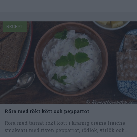
RECEPT
Röra med rökt kött och pepparrot
Röra med tärnat rökt kött i krämig crème fraiche
smaksatt med riven pepparrot, rödlök, vitlök och...