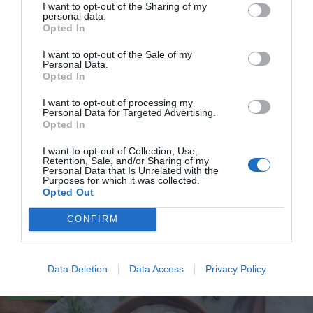
I want to opt-out of the Sharing of my
personal data.
Opted In
I want to opt-out of the Sale of my
Personal Data.
Opted In
I want to opt-out of processing my
Personal Data for Targeted Advertising.
Opted In
Sill med rödavinbärsgele
I want to opt-out of Collection, Use,
Retention, Sale, and/or Sharing of my
Personal Data that Is Unrelated with the
En inlagd klar sill smaksatt med rödavinbärsgelé,
Purposes for which it was collected.
vinbär, rödlök, timjan, citron, kryddpeppar och...
Opted Out
CONFIRM
Data Deletion
Data Access
Privacy Policy
RECEPT