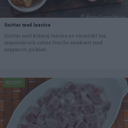
Snittar med laxröra
Snittar med krämig laxröra av varmrökt lax,
majonnäs och crème fraiche smaksatt med
pepparrot, picklad...
RECEPT