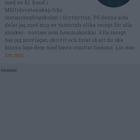
med en fil. kand i
Måltidsvetenskap från
restauranghögskolan i Grythyttan. På denna sida
delar jag med mig av tusentals olika recept för alla
smaker - noviser som hemmakockar. Alla recept
har jag provlagat, skrivit och fotat så att du ska
kunna laga dem med bästa resultat hemma. Läs mer
om mig
.