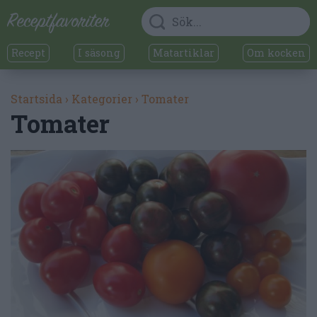
Recept
I säsong
Matartiklar
Om kocken
Startsida
›
Kategorier
›
Tomater
Tomater