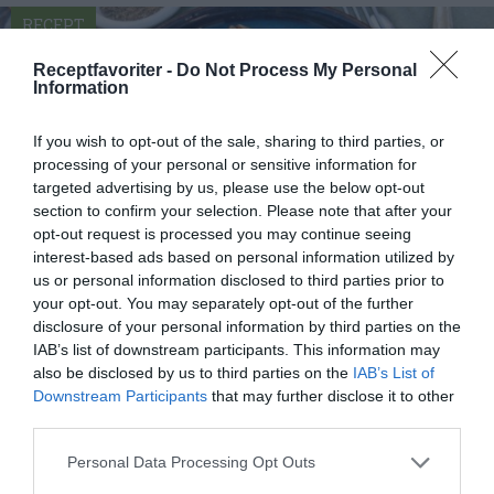
RECEPT
Receptfavoriter -
Do Not Process My Personal
Information
If you wish to opt-out of the sale, sharing to third parties, or
processing of your personal or sensitive information for
targeted advertising by us, please use the below opt-out
section to confirm your selection. Please note that after your
opt-out request is processed you may continue seeing
interest-based ads based on personal information utilized by
us or personal information disclosed to third parties prior to
your opt-out. You may separately opt-out of the further
disclosure of your personal information by third parties on the
Burrata med sparris
IAB’s list of downstream participants. This information may
Burrata med sparris, plommontomater, rostade
also be disclosed by us to third parties on the
IAB’s List of
valnötter, balsamvinäger, olivolja, svartpeppar
Downstream Participants
that may further disclose it to other
third parties.
samt...
Personal Data Processing Opt Outs