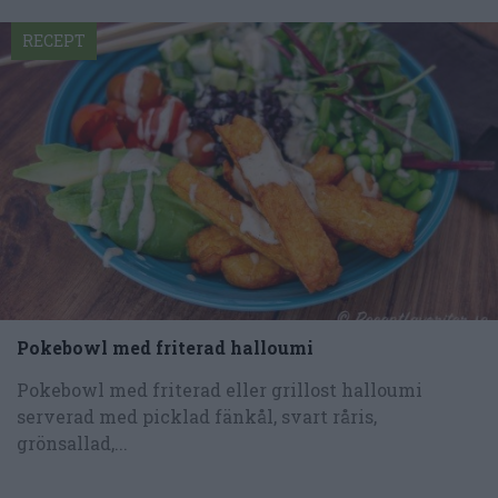
RECEPT
Pokebowl med friterad halloumi
Pokebowl med friterad eller grillost halloumi
serverad med picklad fänkål, svart råris,
grönsallad,...