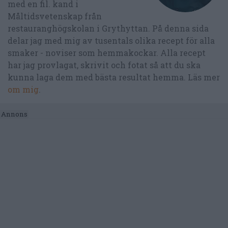
med en fil. kand i
Måltidsvetenskap från
restauranghögskolan i Grythyttan. På denna sida
delar jag med mig av tusentals olika recept för alla
smaker - noviser som hemmakockar. Alla recept
har jag provlagat, skrivit och fotat så att du ska
kunna laga dem med bästa resultat hemma. Läs mer
om mig
.