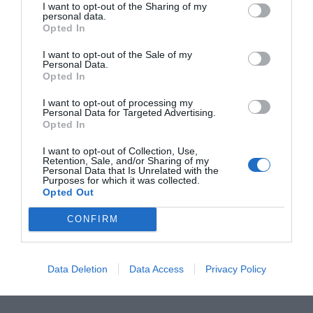
I want to opt-out of the Sharing of my
personal data.
Opted In
RECEPT
I want to opt-out of the Sale of my
Personal Data.
Opted In
I want to opt-out of processing my
Personal Data for Targeted Advertising.
Opted In
I want to opt-out of Collection, Use,
Retention, Sale, and/or Sharing of my
Personal Data that Is Unrelated with the
Purposes for which it was collected.
Opted Out
CONFIRM
Butter chicken
Butter chicken är en jättegod indisk kycklinggryta
Data Deletion
Data Access
Privacy Policy
smaksatt med smör, curry och annat gott. Fritt...