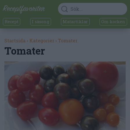
Recept
I säsong
Matartiklar
Om kocken
Startsida
›
Kategorier
›
Tomater
Tomater