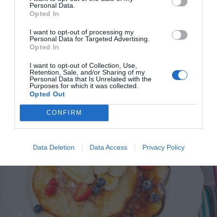
Personal Data.
Opted In
I want to opt-out of processing my
Bananpannkakor
Personal Data for Targeted Advertising.
Opted In
Grädda goda bananpannkakor med mosad banan
och ägg. Lättlagade och goda att steka till frukost,
I want to opt-out of Collection, Use,
Retention, Sale, and/or Sharing of my
brunch...
Personal Data that Is Unrelated with the
Purposes for which it was collected.
Opted Out
CONFIRM
RECEPT
Data Deletion
Data Access
Privacy Policy