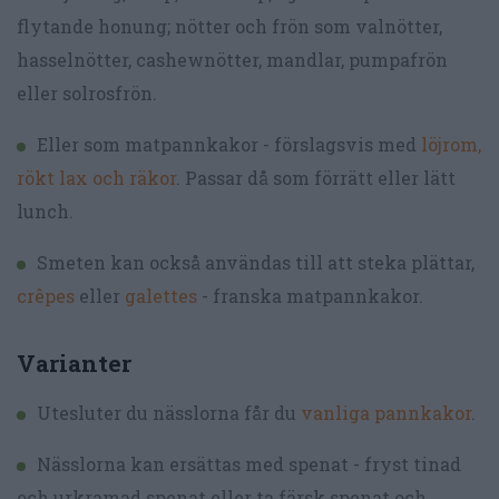
flytande honung; nötter och frön som valnötter,
hasselnötter, cashewnötter, mandlar, pumpafrön
eller solrosfrön.
Eller som matpannkakor - förslagsvis med
löjrom,
rökt lax och räkor
. Passar då som förrätt eller lätt
lunch.
Smeten kan också användas till att steka plättar,
crêpes
eller
galettes
- franska matpannkakor.
Varianter
Utesluter du nässlorna får du
vanliga pannkakor
.
Nässlorna kan ersättas med spenat - fryst tinad
och urkramad spenat eller ta färsk spenat och