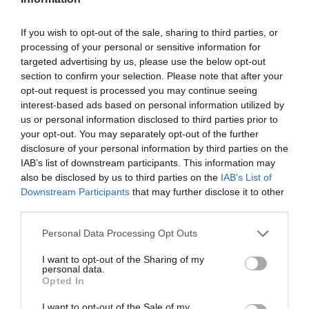
smaker - noviser som hemmakockar. Alla recept
har jag provlagat, skrivit och fotat så att du ska
If you wish to opt-out of the sale, sharing to third parties, or
kunna laga dem med bästa resultat hemma. Läs mer
processing of your personal or sensitive information for
targeted advertising by us, please use the below opt-out
om mig
.
section to confirm your selection. Please note that after your
opt-out request is processed you may continue seeing
interest-based ads based on personal information utilized by
us or personal information disclosed to third parties prior to
Tillbehör och liknande:
your opt-out. You may separately opt-out of the further
disclosure of your personal information by third parties on the
IAB’s list of downstream participants. This information may
RECEPT
also be disclosed by us to third parties on the
IAB’s List of
Downstream Participants
that may further disclose it to other
third parties.
Personal Data Processing Opt Outs
I want to opt-out of the Sharing of my
personal data.
Opted In
I want to opt-out of the Sale of my