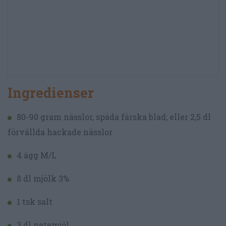
Ingredienser
80-90 gram nässlor, späda färska blad; eller 2,5 dl
förvällda hackade nässlor
4 ägg M/L
8 dl mjölk 3%
1 tsk salt
3 dl vetemjöl