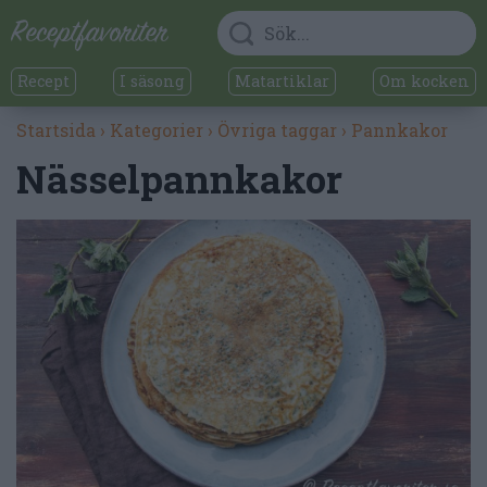
Recept
I säsong
Matartiklar
Om kocken
Startsida
›
Kategorier
›
Övriga taggar
›
Pannkakor
Nässelpannkakor