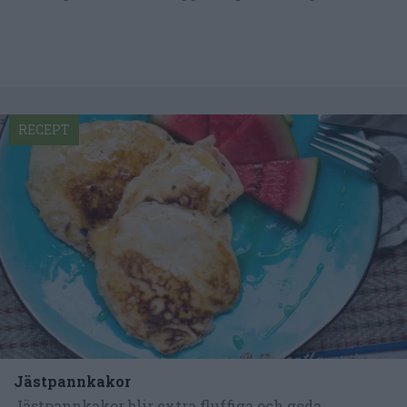
RECEPT
Jästpannkakor
Jästpannkakor blir extra fluffiga och goda.