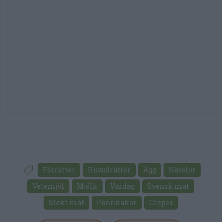
Förrätter
Huvudrätter
Ägg
Nässlor
Vetemjöl
Mjölk
Vardag
Svensk mat
Stekt mat
Pannkakor
Crepes