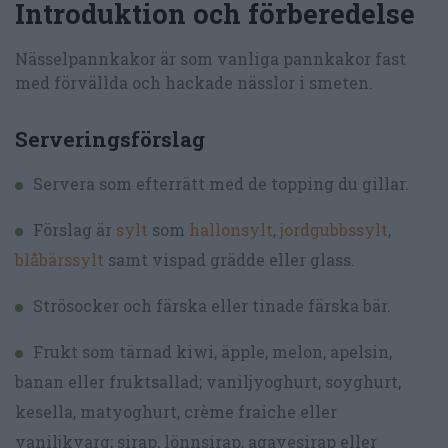
Introduktion och förberedelse
Nässelpannkakor är som vanliga pannkakor fast
med förvällda och hackade nässlor i smeten.
Serveringsförslag
Servera som efterrätt med de topping du gillar.
Förslag är
sylt
som
hallonsylt
,
jordgubbssylt
,
blåbärssylt
samt vispad grädde eller glass.
Strösocker och färska eller tinade färska bär.
Frukt som tärnad kiwi, äpple, melon, apelsin,
banan eller fruktsallad; vaniljyoghurt, soyghurt,
kesella, matyoghurt, crème fraiche eller
vaniljkvarg; sirap, lönnsirap, agavesirap eller