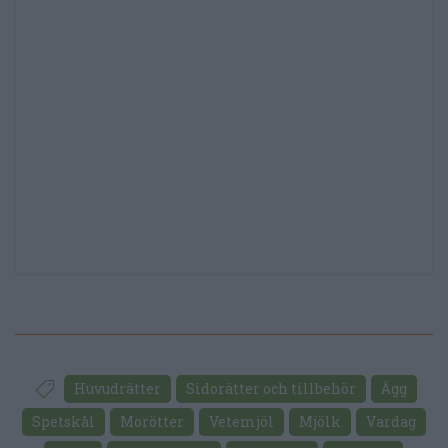
Huvudrätter
Sidorätter och tillbehör
Ägg
Spetskål
Morötter
Vetemjöl
Mjölk
Vardag