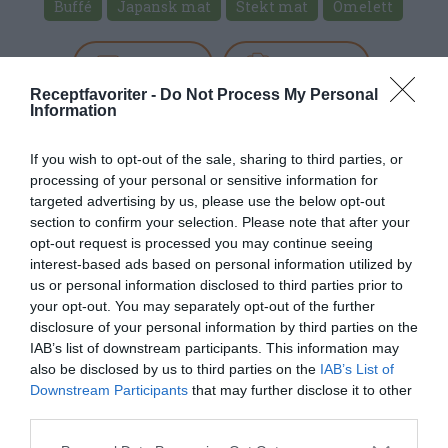
Buffé
Japansk mat
Stekt mat
Omelett
E-mail
Skriv ut
Receptfavoriter -
Do Not Process My Personal
Information
Medel:
5
(
3
röster)
If you wish to opt-out of the sale, sharing to third parties, or
Uppskattat näringsvärde per portion:
processing of your personal or sensitive information for
548 kcal
targeted advertising by us, please use the below opt-out
section to confirm your selection. Please note that after your
Publicerat:
2022-04-13
,
Uppdaterat:
2022-10-29
opt-out request is processed you may continue seeing
interest-based ads based on personal information utilized by
us or personal information disclosed to third parties prior to
Författare:
Henrik
your opt-out. You may separately opt-out of the further
disclosure of your personal information by third parties on the
Mattsson
IAB’s list of downstream participants. This information may
also be disclosed by us to third parties on the
IAB’s List of
Downstream Participants
that may further disclose it to other
Jag är matskribent samt kock
third parties.
med en fil. kand i
Måltidsvetenskap från