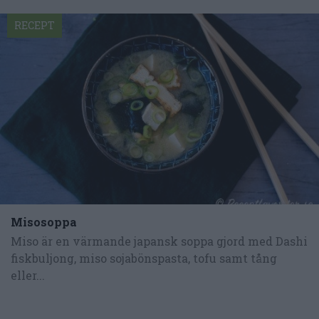
RECEPT
Misosoppa
Miso är en värmande japansk soppa gjord med Dashi
fiskbuljong, miso sojabönspasta, tofu samt tång
eller...