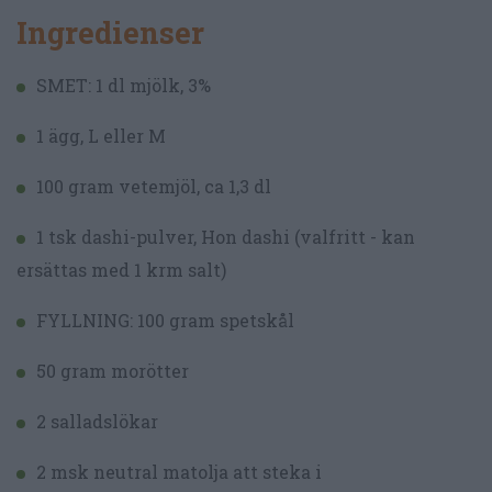
Ingredienser
SMET: 1 dl mjölk, 3%
1 ägg, L eller M
100 gram vetemjöl, ca 1,3 dl
1 tsk dashi-pulver, Hon dashi (valfritt - kan
ersättas med 1 krm salt)
FYLLNING: 100 gram spetskål
50 gram morötter
2 salladslökar
2 msk neutral matolja att steka i