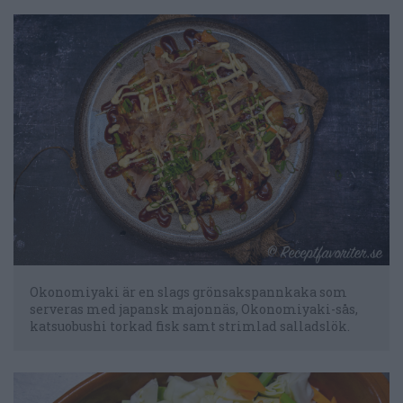
Okonomiyaki är en slags grönsakspannkaka som
serveras med japansk majonnäs, Okonomiyaki-sås,
katsuobushi torkad fisk samt strimlad salladslök.