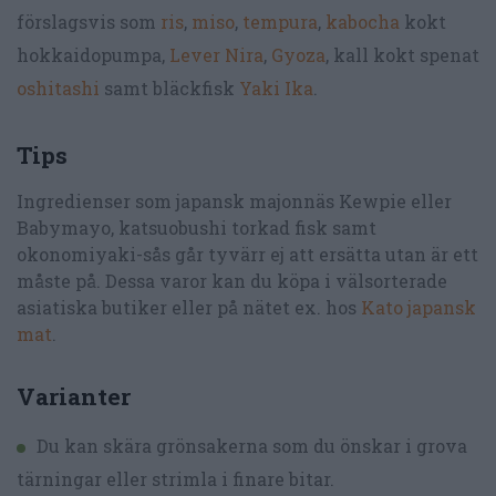
förslagsvis som
ris
,
miso
,
tempura
,
kabocha
kokt
hokkaidopumpa,
Lever Nira
,
Gyoza
, kall kokt spenat
oshitashi
samt bläckfisk
Yaki Ika
.
Tips
Ingredienser som japansk majonnäs Kewpie eller
Babymayo, katsuobushi torkad fisk samt
okonomiyaki-sås går tyvärr ej att ersätta utan är ett
måste på. Dessa varor kan du köpa i välsorterade
asiatiska butiker eller på nätet ex. hos
Kato japansk
mat
.
Varianter
Du kan skära grönsakerna som du önskar i grova
tärningar eller strimla i finare bitar.