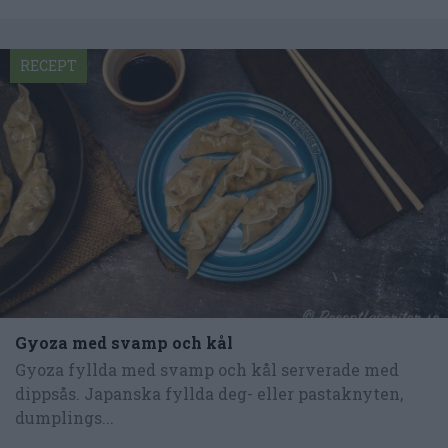
RECEPT
Gyoza med svamp och kål
Gyoza fyllda med svamp och kål serverade med
dippsås. Japanska fyllda deg- eller pastaknyten,
dumplings...