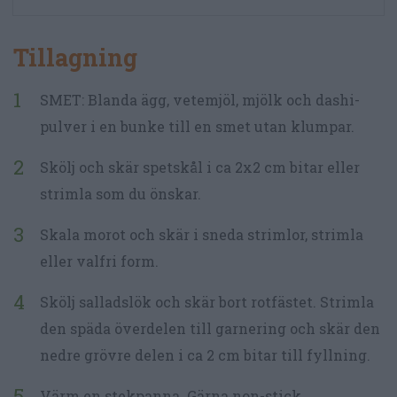
Tillagning
SMET: Blanda ägg, vetemjöl, mjölk och dashi-
pulver i en bunke till en smet utan klumpar.
Skölj och skär spetskål i ca 2x2 cm bitar eller
strimla som du önskar.
Skala morot och skär i sneda strimlor, strimla
eller valfri form.
Skölj salladslök och skär bort rotfästet. Strimla
den späda överdelen till garnering och skär den
nedre grövre delen i ca 2 cm bitar till fyllning.
Värm en stekpanna. Gärna non-stick.