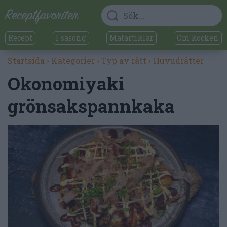
Recept
I säsong
Matartiklar
Om kocken
Startsida
›
Kategorier
›
Typ av rätt
›
Huvudrätter
Okonomiyaki
grönsakspannkaka