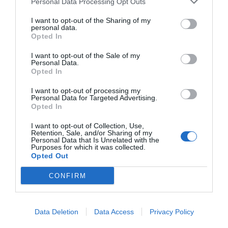
Personal Data Processing Opt Outs
restauranghögskolan i Grythyttan. På denna sida
delar jag med mig av tusentals olika recept för alla
I want to opt-out of the Sharing of my
personal data.
smaker - noviser som hemmakockar. Alla recept
Opted In
har jag provlagat, skrivit och fotat så att du ska
I want to opt-out of the Sale of my
kunna laga dem med bästa resultat hemma. Läs mer
Personal Data.
om mig
.
Opted In
I want to opt-out of processing my
Personal Data for Targeted Advertising.
Opted In
Tillbehör och liknande:
I want to opt-out of Collection, Use,
Retention, Sale, and/or Sharing of my
Personal Data that Is Unrelated with the
Purposes for which it was collected.
RECEPT
Opted Out
CONFIRM
Data Deletion
Data Access
Privacy Policy