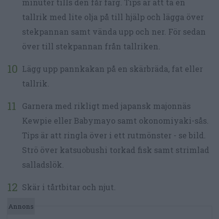
minuter tills den får färg. Tips är att ta en
tallrik med lite olja på till hjälp och lägga över
stekpannan samt vända upp och ner. För sedan
över till stekpannan från tallriken.
Lägg upp pannkakan på en skärbräda, fat eller
tallrik.
Garnera med rikligt med japansk majonnäs
Kewpie eller Babymayo samt okonomiyaki-sås.
Tips är att ringla över i ett rutmönster - se bild.
Strö över katsuobushi torkad fisk samt strimlad
salladslök.
Skär i tårtbitar och njut.