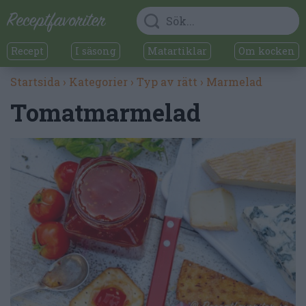
Recept
I säsong
Matartiklar
Om kocken
Startsida
›
Kategorier
›
Typ av rätt
›
Marmelad
Tomatmarmelad