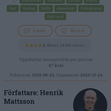
Marmelad
Tomater
Citron
Vanilj
Fest
Vardag
Buffé
Avancerat
Svensk mat
Kokt mat
E-mail
Skriv ut
Medel:
3.8
(
156
röster)
Uppskattat näringsvärde per portion:
47 kcal
Publicerat:
2018-08-24
,
Uppdaterat:
2020-10-24
Författare:
Henrik
Mattsson