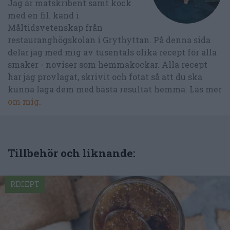
Jag är matskribent samt kock
med en fil. kand i
Måltidsvetenskap från
restauranghögskolan i Grythyttan. På denna sida
delar jag med mig av tusentals olika recept för alla
smaker - noviser som hemmakockar. Alla recept
har jag provlagat, skrivit och fotat så att du ska
kunna laga dem med bästa resultat hemma. Läs mer
om mig
.
Tillbehör och liknande:
RECEPT