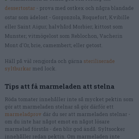
dessertostar
- prova med ostkex och några blandade
ostar som ädelost - Gorgonzola, Roquefort, Kvibille
eller Saint Aigur; halvhård Morbier; kittost som
Munster; vitmögelost som Reblochon, Vacherin
Mont d'Or, brie, camembert; eller getost.
Häll på väl rengjorda och gärna
steriliserade
syltburkar
med lock.
Tips att få marmeladen att stelna
Röda tomater innehåller inte så mycket pektin som
gör att marmeladen stelnar så gör därför ett
marmeladprov
där du ser att marmeladen stelnar -
om du inte har något emot en något lösare
marmelad förstås - den blir god ändå. Syltsocker
innehåller redan pektin. Om marmeladen inte