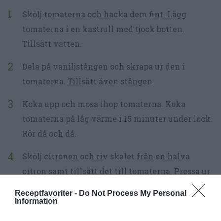
Skölj tomaterna och hacka dem fint. Lägg
tomaterna i en kastrull med tjock botten.
Tillsätt vatten.
Dela på vaniljstången och skrapa ur den i
tomaterna. Tillsätt även stången.
Koka upp och mosa ihop tomaterna. Koka
tomaterna på låg värme i 15 minuter under lock.
Rör då och då.
Skölj citronen och riv skalet från en halva
citron samt tillsätt det till tomaterna. Pressa ur
en msk citronsaft och tillsätt det.
Receptfavoriter -
Do Not Process My Personal
Information
Rör i syltsocker, rör om och koka på låg värme i