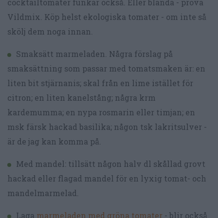
cocktailtomater funkar också. Eller blanda - prova
Vildmix. Köp helst ekologiska tomater - om inte så
skölj dem noga innan.
Smaksätt marmeladen. Några förslag på
smaksättning som passar med tomatsmaken är: en
liten bit stjärnanis; skal från en lime istället för
citron; en liten kanelstång; några krm
kardemumma; en nypa rosmarin eller timjan; en
msk färsk hackad basilika; någon tsk lakritsulver -
är de jag kan komma på.
Med mandel: tillsätt någon halv dl skållad grovt
hackad eller flagad mandel för en lyxig tomat- och
mandelmarmelad.
Laga
marmeladen med gröna tomater
- blir också