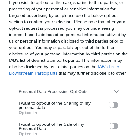
ytterligare 15 minuter på medelvärme.
If you wish to opt-out of the sale, sharing to third parties, or
processing of your personal or sensitive information for
Gör marmeladprov om du vill vara säker på att
targeted advertising by us, please use the below opt-out
section to confirm your selection. Please note that after your
marmeladen stelnar. Lägg en msk gelé på en
opt-out request is processed you may continue seeing
tallrik och kyl några minuter i frysen eller
interest-based ads based on personal information utilized by
us or personal information disclosed to third parties prior to
kylen. Dra sedan ett streck genom marmeladen
your opt-out. You may separately opt-out of the further
med en knivspets. Flyter inte gelén ihop är den
disclosure of your personal information by third parties on the
IAB’s list of downstream participants. This information may
tillräckligt fast. Koka annars några minuter till
also be disclosed by us to third parties on the
IAB’s List of
eller tillsätt extra pektin enligt paket eller
Downstream Participants
that may further disclose it to other
flaska.
third parties.
Personal Data Processing Opt Outs
Häll upp tomatmarmeladen på rena och
steriliserade syltburkar och sätt på lock. Ställ
I want to opt-out of the Sharing of my
personal data.
upp och ner att svalna.
Opted In
I want to opt-out of the Sale of my
Förvaras svalt och mörkt. Öppnad burk förvaras
Personal Data.
Opted In
i kylen.