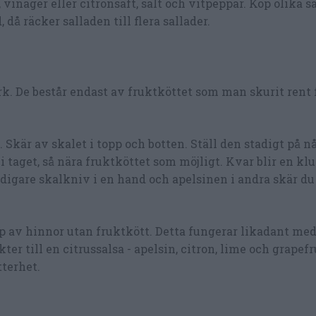
vinäger eller citronsaft, salt och vitpeppar. Köp olika s
då räcker salladen till flera sallader.
verk. De består endast av fruktköttet som man skurit rent 
t. Skär av skalet i topp och botten. Ställ den stadigt på 
 i taget, så nära fruktköttet som möjligt. Kvar blir en k
digare skalkniv i en hand och apelsinen i andra skär du 
ump av hinnor utan fruktkött. Detta fungerar likadant me
kter till en citrussalsa - apelsin, citron, lime och grapef
terhet.