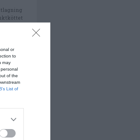
atlagning
uktköttet
hela
l drinkar,
sonal or
ection to
ou may
 personal
out of the
 downstream
B’s List of