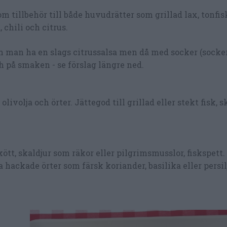
om tillbehör till både huvudrätter som grillad lax, tonfisk
 chili och citrus.
an man ha en slags citrussalsa men då med socker (socke
h på smaken - se förslag längre ned.
livolja och örter. Jättegod till grillad eller stekt fisk, s
 kött, skaldjur som räkor eller pilgrimsmusslor, fiskspett. 
 hackade örter som färsk koriander, basilika eller persil