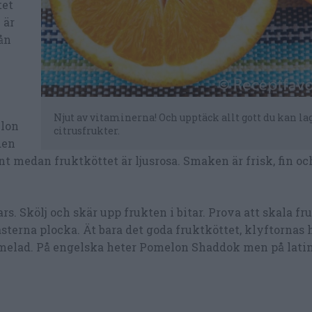
tet
 är
ån
Njut av vitaminerna! Och upptäck allt gott du kan l
elon
citrusfrukter.
den
önt medan fruktköttet är ljusrosa. Smaken är frisk, fin oc
rs. Skölj och skär upp frukten i bitar. Prova att skala f
ästerna plocka. Ät bara det goda fruktköttet, klyftornas 
armelad. På engelska heter Pomelon Shaddok men på lati