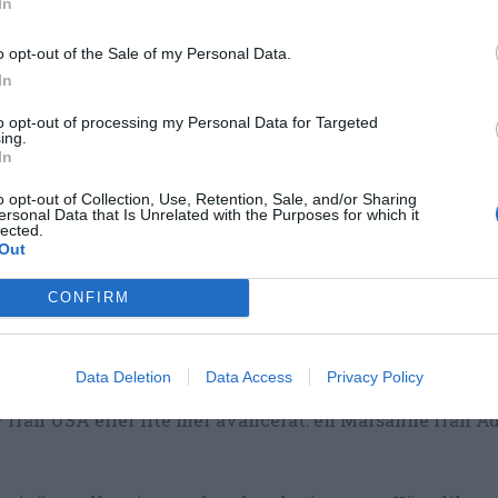
In
d
o opt-out of the Sale of my Personal Data.
In
to opt-out of processing my Personal Data for Targeted
ing.
In
o opt-out of Collection, Use, Retention, Sale, and/or Sharing
ersonal Data that Is Unrelated with the Purposes for which it
lected.
Sallad med citronyoghurt
, kyckling, melon, tomat o
Out
avokado. Citronen är kung att smaksätta salladsdr
- här med krämig matyoghurt och en aning sötma f
honung. Samt salt och peppar förstås.
CONFIRM
en.
 och ställ i kylen 20 minuter. Värm bröden. Gör en enkel
Data Deletion
Data Access
Privacy Policy
ägg på varje laxtallrik. Servera med brödet. Förslag att 
y från USA eller lite mer avancerat: en Marsanne från Au