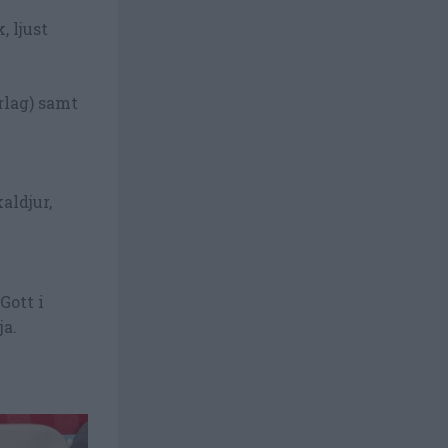
, ljust
rlag) samt
kaldjur,
Gott i
ja.