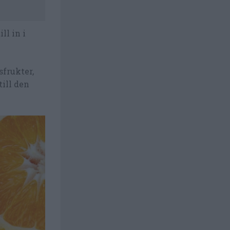
ll in i
sfrukter,
till den