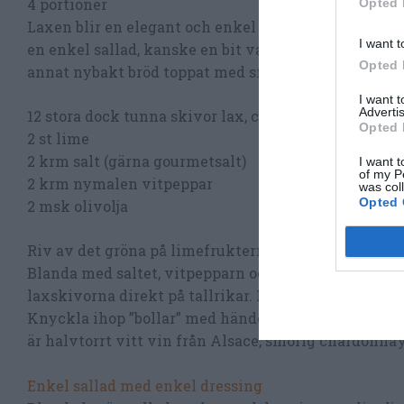
4 portioner
Opted 
Laxen blir en elegant och enkel förrätt serverad me
I want t
en enkel sallad, kanske en bit varm baguette eller
Opted 
annat nybakt bröd toppat med smör.
I want 
Advertis
12 stora dock tunna skivor lax, ca 70 g per portion
Opted 
2 st lime
2 krm salt (gärna gourmetsalt)
I want t
of my P
2 krm nymalen vitpeppar
was col
Opted 
2 msk olivolja
Riv av det gröna på limefrukterna och pressa ut saft
Blanda med saltet, vitpepparn och oljan. Lägg
laxskivorna direkt på tallrikar. Pensla på marinaden
Knyckla ihop ”bollar” med händerna av salladen och l
är halvtorrt vitt vin från Alsace, smörig chardonna
Enkel sallad med enkel dressing