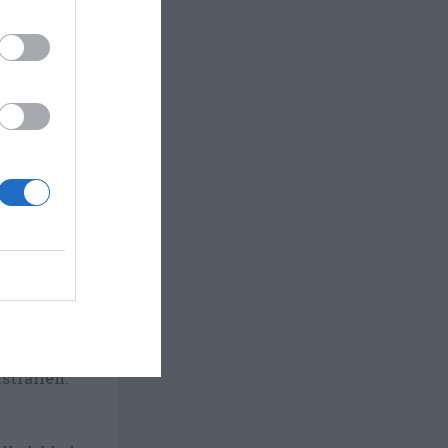
ch
essing med
rån
 sallad.
dricka till
stralien.