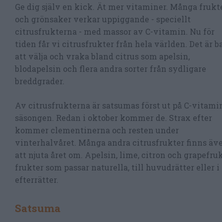
Ge dig själv en kick. Ät mer vitaminer. Många frukt
och grönsaker verkar uppiggande - speciellt
citrusfrukterna - med massor av C-vitamin. Nu för
tiden får vi citrusfrukter från hela världen. Det är b
att välja och vraka bland citrus som apelsin,
blodapelsin och flera andra sorter från sydligare
breddgrader.
Av citrusfrukterna är satsumas först ut på C-vitami
säsongen. Redan i oktober kommer de. Strax efter
kommer clementinerna och resten under
vinterhalvåret. Många andra citrusfrukter finns äv
att njuta året om. Apelsin, lime, citron och grapefruk
frukter som passar naturella, till huvudrätter eller i
efterrätter.
Satsuma