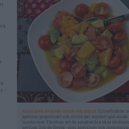
er
ara
n-
en
t -
Salsa med avokado, citrus och tomat
. Citrusfrukter 
apelsin, grapefrukt och citron ger mycket god smak 
mesta mat. Förutom att de smakar bra så är de des
nyttiga. Och de flesta - som apelsiner och clementine