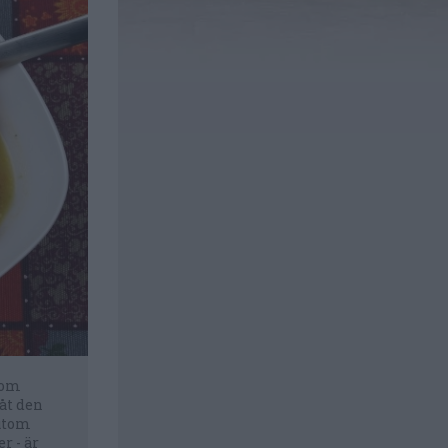
som
åt den
sutom
r - är