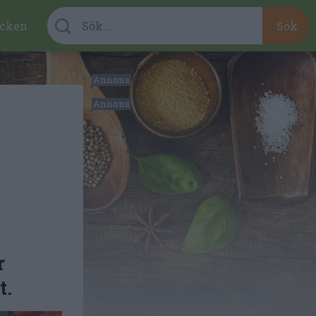
cken
r
t.