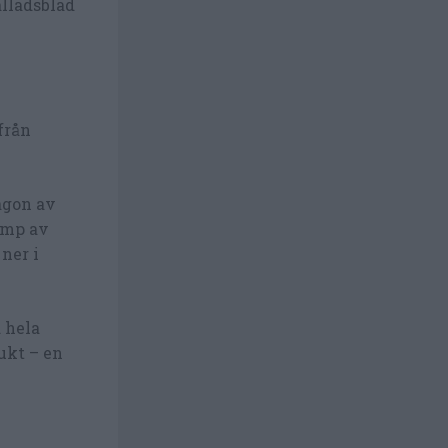
alladsblad
från
någon av
lump av
ner i
d hela
rukt – en