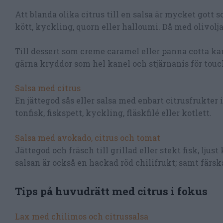
Att blanda olika citrus till en salsa är mycket gott s
kött, kyckling, quorn eller halloumi. Då med olivolja,
Till dessert som creme caramel eller panna cotta k
gärna kryddor som hel kanel och stjärnanis för touc
Salsa med citrus
En jättegod sås eller salsa med enbart citrusfrukter i o
tonfisk, fiskspett, kyckling, fläskfilé eller kotlett.
Salsa med avokado, citrus och tomat
Jättegod och fräsch till grillad eller stekt fisk, ljust
salsan är också en hackad röd chilifrukt; samt färska
Tips på huvudrätt med citrus i fokus
Lax med chilimos och citrussalsa