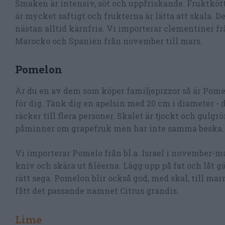
Smaken är intensiv, söt och uppfriskande. Fruktköt
är mycket saftigt och frukterna är lätta att skala. De
nästan alltid kärnfria. Vi importerar clementiner fr
Marocko och Spanien från november till mars.
Pomelon
Är du en av dem som köper familjepizzor så är Pom
för dig. Tänk dig en apelsin med 20 cm i diameter - 
räcker till flera personer. Skalet är tjockt och gulgr
påminner om grapefruk men har inte samma beska.
Vi importerar Pomelo från bl.a. Israel i november-ma
kniv och skära ut filéerna. Lägg upp på fat och låt g
rätt sega. Pomelon blir också god, med skal, till m
fått det passande namnet Citrus grandis.
Lime