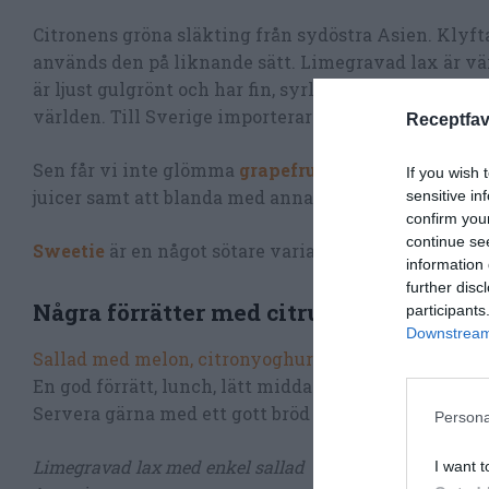
Citronens gröna släkting från sydöstra Asien. Klyfta
används den på liknande sätt. Limegravad lax är vär
är ljust gulgrönt och har fin, syrlig och aromatisk 
världen. Till Sverige importerar vi lime hela året.
Receptfav
Sen får vi inte glömma
grapefrukt
som de flesta kän
If you wish 
juicer samt att blanda med annan citrus för lite mer
sensitive in
confirm you
continue se
Sweetie
är en något sötare variant på grapefrukten.
information 
further disc
Några förrätter med citrus:
participants
Downstream 
Sallad med melon, citronyoghurt och kyckling
En god förrätt, lunch, lätt middag eller buffésallad.
Servera gärna med ett gott bröd som baguette.
Persona
Limegravad lax med enkel sallad
I want t