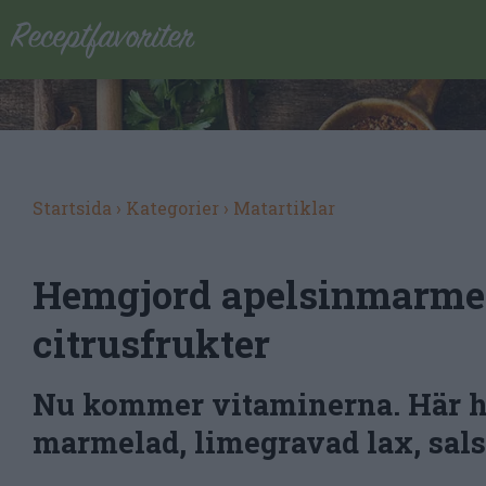
Startsida
›
Kategorier
›
Matartiklar
Hemgjord apelsinmarmel
citrusfrukter
Nu kommer vitaminerna. Här hit
marmelad, limegravad lax, salso