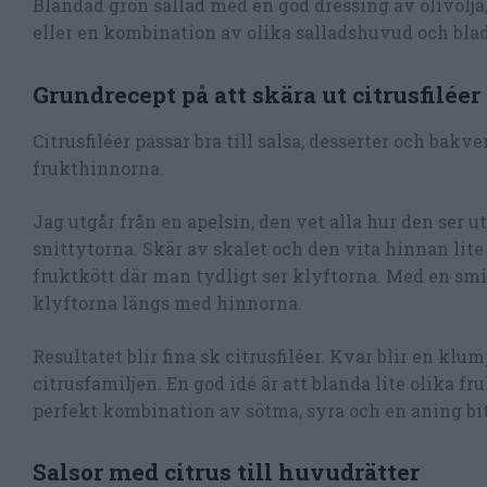
Blandad grön sallad med en god dressing av olivolja, 
eller en kombination av olika salladshuvud och blad, 
Grundrecept på att skära ut citrusfiléer
Citrusfiléer passar bra till salsa, desserter och bak
frukthinnorna.
Jag utgår från en apelsin, den vet alla hur den ser u
snittytorna. Skär av skalet och den vita hinnan lite
fruktkött där man tydligt ser klyftorna. Med en smi
klyftorna längs med hinnorna.
Resultatet blir fina sk citrusfiléer. Kvar blir en kl
citrusfamiljen. En god idé är att blanda lite olika fru
perfekt kombination av sötma, syra och en aning bit
Salsor med citrus till huvudrätter