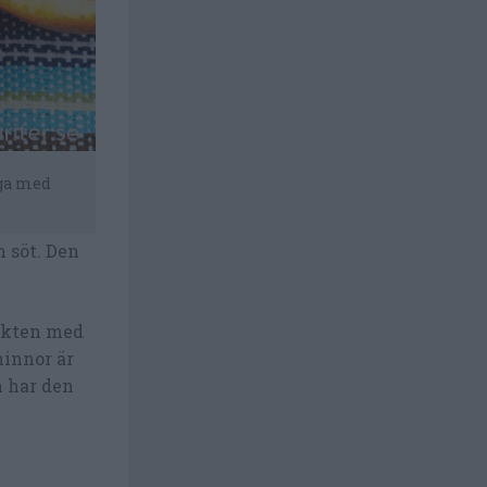
aga med
h söt. Den
rukten med
hinnor är
n har den