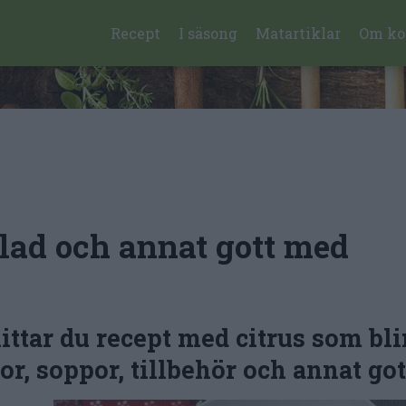
Recept
I säsong
Matartiklar
Om ko
ad och annat gott med
tar du recept med citrus som bli
r, soppor, tillbehör och annat got