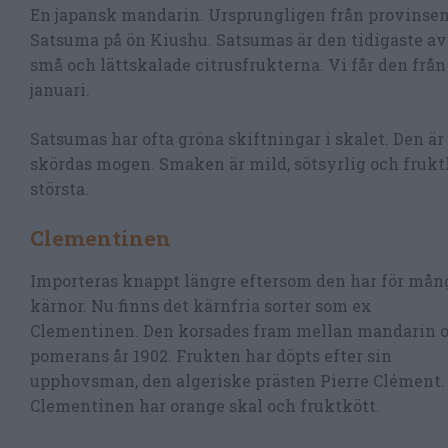
En japansk mandarin. Ursprungligen från provinse
Satsuma på ön Kiushu. Satsumas är den tidigaste av
små och lättskalade citrusfrukterna. Vi får den från
januari.
Satsumas har ofta gröna skiftningar i skalet. Den är
skördas mogen. Smaken är mild, sötsyrlig och fruktkö
största.
Clementinen
Importeras knappt längre eftersom den har för mån
kärnor. Nu finns det kärnfria sorter som ex
Clementinen. Den korsades fram mellan mandarin 
pomerans år 1902. Frukten har döpts efter sin
upphovsman, den algeriske prästen Pierre Clément.
Clementinen har orange skal och fruktkött.