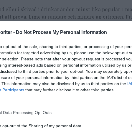
d eller i skivad i drinkar är den minst lika populär. I m
t att prova. Lime är rundare och mindre än citronen. Fr
smak. Den växer i tropiska och subtropiska områden över 
oriter -
Do Not Process My Personal Information
ner till. Nyttig och härlig bitter sur smak som passar til
to opt-out of the sale, sharing to third parties, or processing of your per
 bitter och fyllig smak som ex.
citrussalsa
.
formation for targeted advertising by us, please use the below opt-out s
r selection. Please note that after your opt-out request is processed y
eing interest-based ads based on personal information utilized by us or
disclosed to third parties prior to your opt-out. You may separately opt-
losure of your personal information by third parties on the IAB’s list of
. This information may also be disclosed by us to third parties on the
IA
Participants
that may further disclose it to other third parties.
l Data Processing Opt Outs
o opt-out of the Sharing of my personal data.