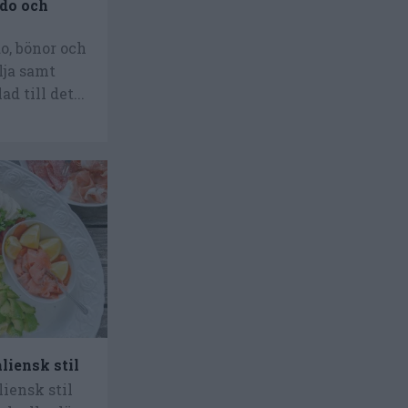
do och
o, bönor och
lja samt
d till det...
aliensk stil
liensk stil