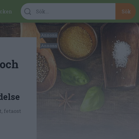
cken
 och
delse
, fetaost