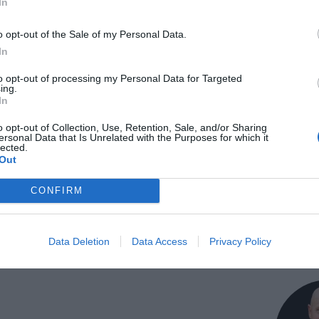
In
o opt-out of the Sale of my Personal Data.
In
okado
Tomater
Fetaost
to opt-out of processing my Personal Data for Targeted
ing.
In
ensk mat
Vegetariskt
o opt-out of Collection, Use, Retention, Sale, and/or Sharing
ersonal Data that Is Unrelated with the Purposes for which it
lected.
Out
Medel:
5
(
1
röster)
CONFIRM
Data Deletion
Data Access
Privacy Policy