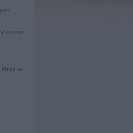
 som
d ett gott
 får du ha