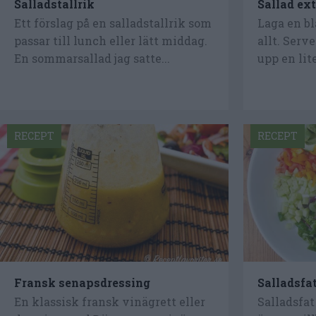
Salladstallrik
Sallad ext
Ett förslag på en salladstallrik som
Laga en b
passar till lunch eller lätt middag.
allt. Serve
En sommarsallad jag satte...
upp en lit
RECEPT
RECEPT
Fransk senapsdressing
Salladsfa
En klassisk fransk vinägrett eller
Salladsfa