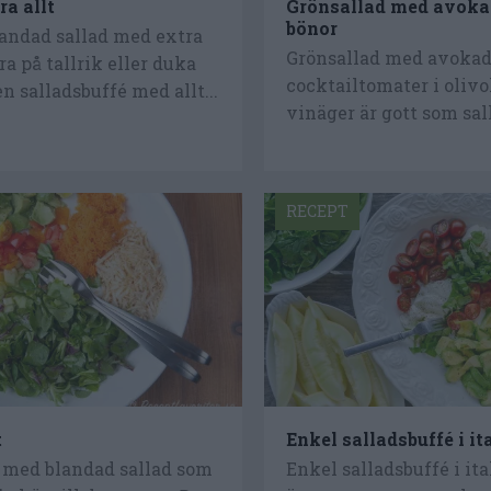
ra allt
Grönsallad med avoka
bönor
landad sallad med extra
Grönsallad med avokad
ra på tallrik eller duka
cocktailtomater i olivo
en salladsbuffé med allt...
vinäger är gott som salla
RECEPT
t
Enkel salladsbuffé i it
t med blandad sallad som
Enkel salladsbuffé i ita