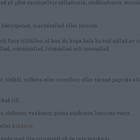
allad på påse exempelvis salladsmix, småbladsmix, mixsal
babyspenat, machésallad eller ruccola.
h flera tillfällen så kan du köpa hela huvud sallad av o
allad, romansallad, frisésallad och rosesallad.
 rödkål, rödbeta eller rotselleri; eller tärnad paprika ell
kså till.
s, rödbetor, vaxbönor, gröna sojabönor, haricots verts.
eller
kikärtor
.
andade med lite citronsaft så de inte mörknar.