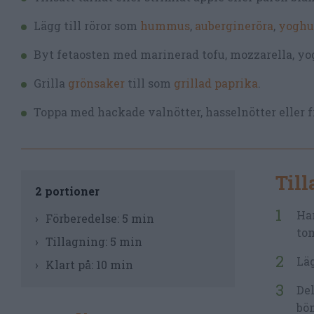
Lägg till röror som
hummus
,
aubergineröra
,
yoghu
Byt fetaosten med marinerad tofu, mozzarella, yoghu
Grilla
grönsaker
till som
grillad paprika
.
Toppa med hackade valnötter, hasselnötter eller f
Til
2 portioner
Har
Förberedelse:
5 min
tom
Tillagning:
5 min
Läg
Klart på:
10 min
Del
bö