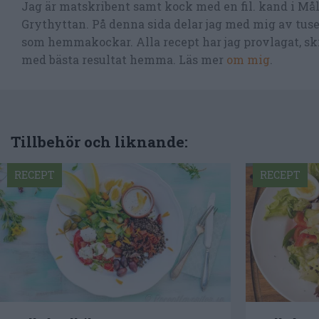
Jag är matskribent samt kock med en fil. kand i Må
Grythyttan. På denna sida delar jag med mig av tusen
som hemmakockar. Alla recept har jag provlagat, skr
med bästa resultat hemma. Läs mer
om mig
.
Tillbehör och liknande:
RECEPT
RECEPT