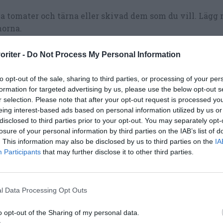
a tomater och tärna eller skivad dem som du vill. Lägg
norna.
la fetaosten och lägg upp med salladen med resten.
oriter -
Do Not Process My Personal Information
pa med olivolja och vinäger.
to opt-out of the sale, sharing to third parties, or processing of your per
du vill kan du strö över lite flingsalt samt lite nymale
formation for targeted advertising by us, please use the below opt-out s
r selection. Please note that after your opt-out request is processed y
rtpeppar.
eing interest-based ads based on personal information utilized by us or
disclosed to third parties prior to your opt-out. You may separately opt-
losure of your personal information by third parties on the IAB’s list of
. This information may also be disclosed by us to third parties on the
IA
Participants
that may further disclose it to other third parties.
l Data Processing Opt Outs
o opt-out of the Sharing of my personal data.