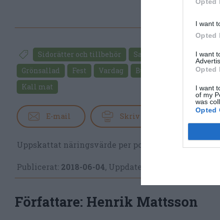
Opted 
I want t
Opted 
Sidorätter och tillbehör
Sallader
Bönor
Av
I want 
Advertis
Opted 
Grönsallad
Fest
Vardag
Buffé
Lättlagat
Sv
Kall mat
I want t
of my P
was col
Opted 
E-mail
Skriv ut
Uppskattat näringsvärde per portion:
79 kcal
Publicerat:
2018-06-04
,
Uppdaterat:
2019-11-13
Författare:
Henrik Mattsson