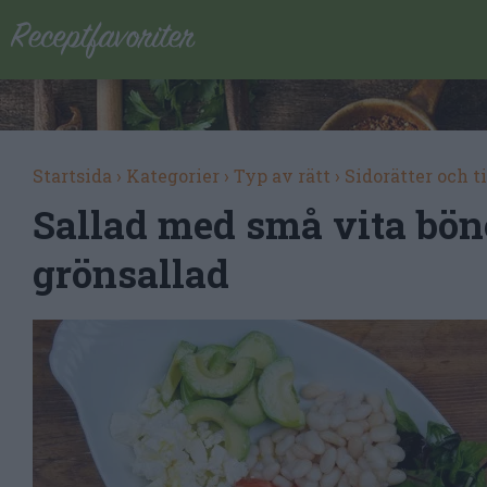
Startsida
›
Kategorier
›
Typ av rätt
›
Sidorätter och t
Sallad med små vita böno
grönsallad