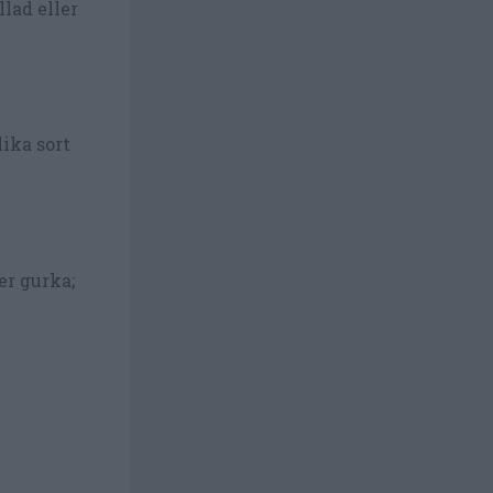
lad eller
lika sort
er gurka;