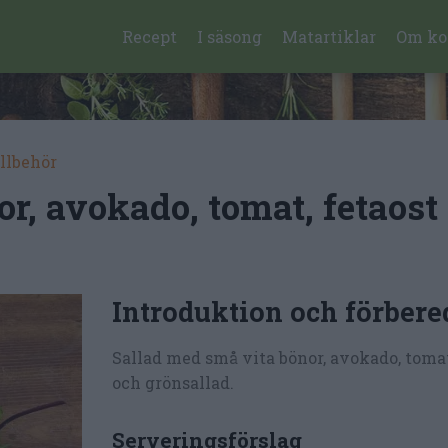
Recept
I säsong
Matartiklar
Om ko
illbehör
r, avokado, tomat, fetaost
Introduktion och förbere
Sallad med små vita bönor, avokado, tomat
och grönsallad.
Serveringsförslag