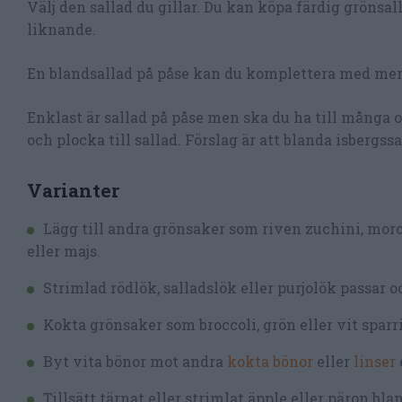
Välj den sallad du gillar. Du kan köpa färdig gröns
liknande.
En blandsallad på påse kan du komplettera med mer 
Enklast är sallad på påse men ska du ha till många oc
och plocka till sallad. Förslag är att blanda isbergss
Varianter
Lägg till andra grönsaker som riven zuchini, morot,
eller majs.
Strimlad rödlök, salladslök eller purjolök passar oc
Kokta grönsaker som broccoli, grön eller vit sparri
Byt vita bönor mot andra
kokta bönor
eller
linser
Tillsätt tärnat eller strimlat äpple eller päron bl