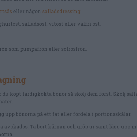
rtsås
eller någon
salladsdressing
.
rtost, salladsost, vitost eller valfri ost.
rön som pumpafrön eller solrosfrön.
lagning
 du köpt färdigkokta bönor så skölj dem först. Skölj sall
ater.
g upp bönorna på ett fat eller fördela i portionsskålar.
a avokados. Ta bort kärnan och gröp ur samt lägg upp m
norna.