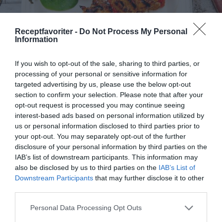
Receptfavoriter -
Do Not Process My Personal
Information
If you wish to opt-out of the sale, sharing to third parties, or
processing of your personal or sensitive information for
targeted advertising by us, please use the below opt-out
Grillade kycklingspett med paprika och glaze
section to confirm your selection. Please note that after your
opt-out request is processed you may continue seeing
Grilla goda spett med kyckling och paprika samt
interest-based ads based on personal information utilized by
pensla med en glaze av ketjap manis, kinesisk
us or personal information disclosed to third parties prior to
soja,...
your opt-out. You may separately opt-out of the further
disclosure of your personal information by third parties on the
IAB’s list of downstream participants. This information may
also be disclosed by us to third parties on the
IAB’s List of
Downstream Participants
that may further disclose it to other
RECEPT
third parties.
Personal Data Processing Opt Outs