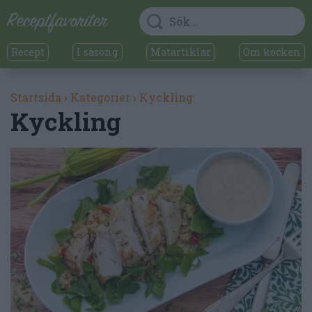
Recept
I säsong
Matartiklar
Om kocken
Startsida
›
Kategorier
›
Kyckling
Kyckling