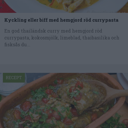
Kyckling eller biff med hemgjord röd currypasta
En god thailändsk curry med hemgjord röd
currypasta, kokosmjölk, limeblad, thaibasilika och
fisksås du...
RECEPT