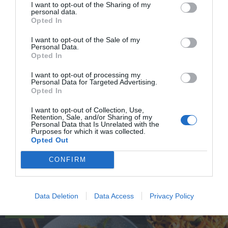
I want to opt-out of the Sharing of my
personal data.
Opted In
I want to opt-out of the Sale of my
Personal Data.
Opted In
I want to opt-out of processing my
Personal Data for Targeted Advertising.
Opted In
Grillade kycklingfiléer
I want to opt-out of Collection, Use,
Retention, Sale, and/or Sharing of my
Personal Data that Is Unrelated with the
Grillade kycklingfiléer som marinerats och sedan
Purposes for which it was collected.
grillas på utegrill eller i grillpanna. Kycklingen
Opted Out
får...
CONFIRM
Data Deletion
Data Access
Privacy Policy
RECEPT