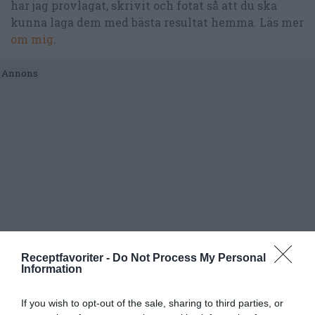
har jag provlagat, skrivit och fotat så att du ska
kunna laga dem med bästa resultat hemma. Läs mer
om mig
.
Receptfavoriter -
Do Not Process My Personal
Information
If you wish to opt-out of the sale, sharing to third parties, or