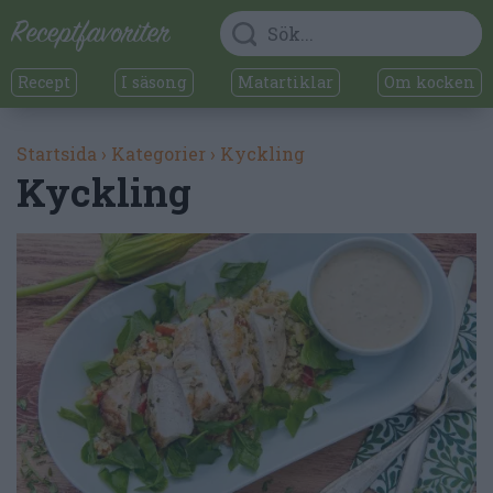
Recept
I säsong
Matartiklar
Om kocken
Startsida
›
Kategorier
›
Kyckling
Kyckling