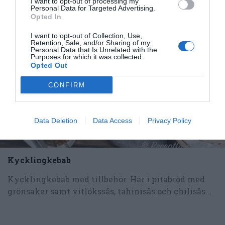
I want to opt-out of processing my
Personal Data for Targeted Advertising.
Opted In
RECEPT
I want to opt-out of Collection, Use,
Retention, Sale, and/or Sharing of my
Personal Data that Is Unrelated with the
Purposes for which it was collected.
Opted Out
CONFIRM
Data Deletion
Data Access
Privacy Policy
Kycklingkebab
Kycklingkebab med tillbehör. Här i pitabröd med
grönsaker samt vitlökssås, tahinisås och chilisås...