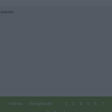
Pages
« första
‹ föregående
…
2
3
4
5
6
7