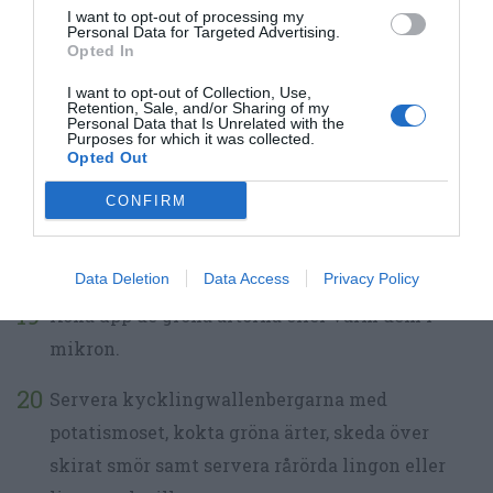
I want to opt-out of processing my
Personal Data for Targeted Advertising.
Låt Wallenbergarna steka färdigt i ca 20
Opted In
minuter i mitten av ugnen.
I want to opt-out of Collection, Use,
Retention, Sale, and/or Sharing of my
Personal Data that Is Unrelated with the
TILLBEHÖR: Gör under tiden potatismoset
Purposes for which it was collected.
Opted Out
genom att hälla av potatisen, stöta den med en
potatisstöt, blanda i smör, mjölk (ha moset på
CONFIRM
plattan så att mjölken och moset blir varmt)
samt smaka av med salt och vitpeppar.
Data Deletion
Data Access
Privacy Policy
Koka upp de gröna ärtorna eller värm dem i
mikron.
Servera kycklingwallenbergarna med
potatismoset, kokta gröna ärter, skeda över
skirat smör samt servera rårörda lingon eller