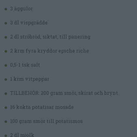
3 äggulor
3 dl vispgrädde
2 dl ströbröd, siktat, till panering
2 krm fyra kryddor epiche riche
0,5-1 tsk salt
1 krm vitpeppar
TILLBEHÖR: 200 gram smör, skirat och brynt
16 kokta potatisar mosade
100 gram smör till potatismos
2 dl mjölk