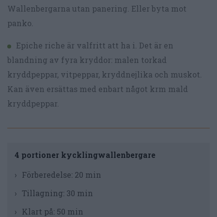
Wallenbergarna utan panering. Eller byta mot
panko.
Epiche riche är valfritt att ha i. Det är en
blandning av fyra kryddor: malen torkad
kryddpeppar, vitpeppar, kryddnejlika och muskot.
Kan även ersättas med enbart något krm mald
kryddpeppar.
4 portioner kycklingwallenbergare
Förberedelse:
20 min
Tillagning:
30 min
Klart på:
50 min