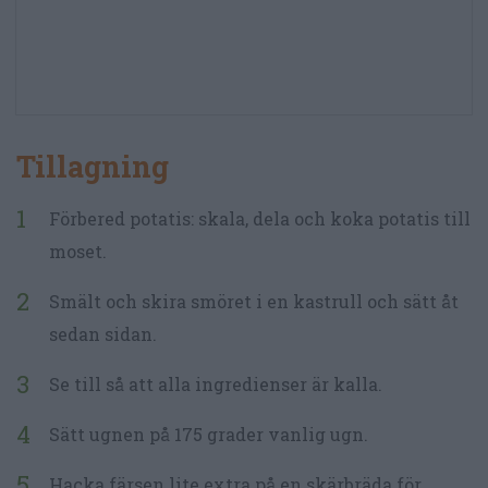
Tillagning
Förbered potatis: skala, dela och koka potatis till
moset.
Smält och skira smöret i en kastrull och sätt åt
sedan sidan.
Se till så att alla ingredienser är kalla.
Sätt ugnen på 175 grader vanlig ugn.
Hacka färsen lite extra på en skärbräda för