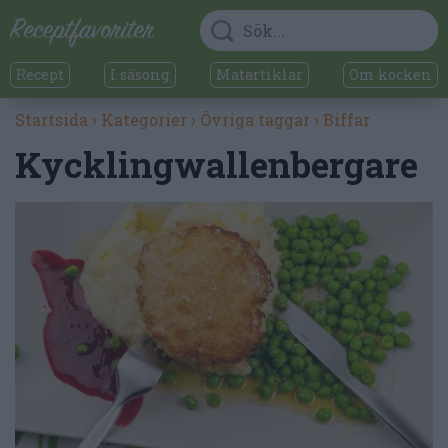
Recept
I säsong
Matartiklar
Om kocken
Startsida
›
Kategorier
›
Övriga taggar
›
Biffar
Kycklingwallenbergare