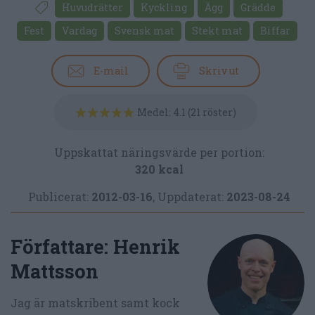
Huvudrätter
Kyckling
Ägg
Grädde
Fest
Vardag
Svensk mat
Stekt mat
Biffar
E-mail
Skriv ut
Medel:
4.1
(
21
röster)
Uppskattat näringsvärde per portion:
320 kcal
Publicerat:
2012-03-16
,
Uppdaterat:
2023-08-24
Författare:
Henrik
Mattsson
Jag är matskribent samt kock