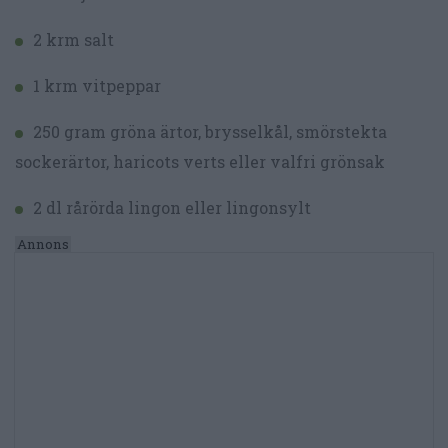
2 krm salt
1 krm vitpeppar
250 gram gröna ärtor, brysselkål, smörstekta
sockerärtor, haricots verts eller valfri grönsak
2 dl rårörda lingon eller lingonsylt