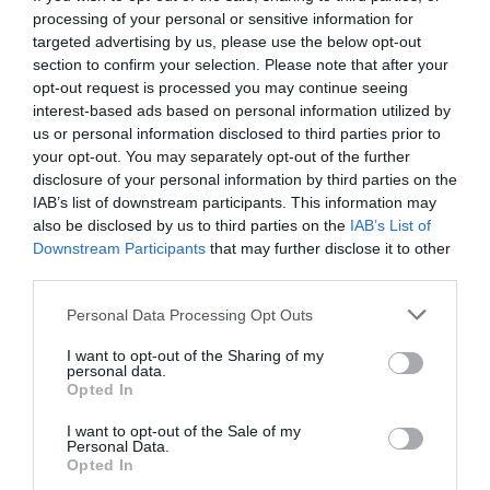
processing of your personal or sensitive information for
Dags att steka wallenbergarna: Dela upp smeten
targeted advertising by us, please use the below opt-out
i fyra delar. Smörj händerna med lite olja så
section to confirm your selection. Please note that after your
opt-out request is processed you may continue seeing
fastnar inte smeten i händerna och den blir
interest-based ads based on personal information utilized by
lättare att forma. Forma runda burgare eller
us or personal information disclosed to third parties prior to
plättar ca 2 cm cm tjocka. Strö över ett lager
your opt-out. You may separately opt-out of the further
disclosure of your personal information by third parties on the
ströbröd vänd och strö över ströbröd på andra
IAB’s list of downstream participants. This information may
sidan.
also be disclosed by us to third parties on the
IAB’s List of
Downstream Participants
that may further disclose it to other
third parties.
Värm en stekpanna och bryn wallenbergarna i
2-3 msk skirat smör på båda sidorna några
Personal Data Processing Opt Outs
minuter. Var försiktig när du vänder dem. Du
I want to opt-out of the Sharing of my
kan forma ihop dem lite med stekspaden så att
personal data.
Opted In
de blir runda och fina.
I want to opt-out of the Sale of my
Personal Data.
Sätt sedan in stekpannan i ugnen eller lägg
Opted In
över Wallenbergarna på en ugnsplåt.