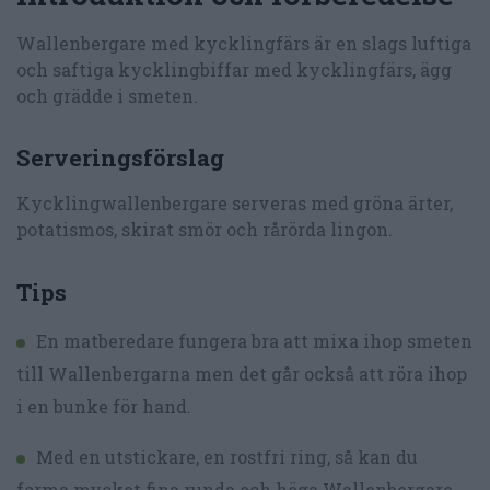
Wallenbergare med kycklingfärs är en slags luftiga
och saftiga kycklingbiffar med kycklingfärs, ägg
och grädde i smeten.
Serveringsförslag
Kycklingwallenbergare serveras med gröna ärter,
potatismos, skirat smör och rårörda lingon.
Tips
En matberedare fungera bra att mixa ihop smeten
till Wallenbergarna men det går också att röra ihop
i en bunke för hand.
Med en utstickare, en rostfri ring, så kan du
forma mycket fina runda och höga Wallenbergare.