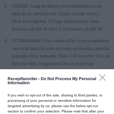
I MIKRO: Lägg de djupfrysta sojabönorna i en
skål (ej av metall) och tillsätt 2 msk vatten.
Täck över skålen. Tillaga sojabönorna i fem
minuter på 500 W eller 2-3 minuter på 850 W.
I STEKPANNA: Fräs tinade eller frysta sojabönor
i en msk matolja som olivolja, solrosolja, rapsolja,
majsolja eller majsolja. Stek i 1-3 minuter tills de
fått lite färg. Toppa med lite en halv tsk
flingsalt.
Receptfavoriter -
Do Not Process My Personal
Information
If you wish to opt-out of the sale, sharing to third parties, or
processing of your personal or sensitive information for
targeted advertising by us, please use the below opt-out
section to confirm your selection. Please note that after your