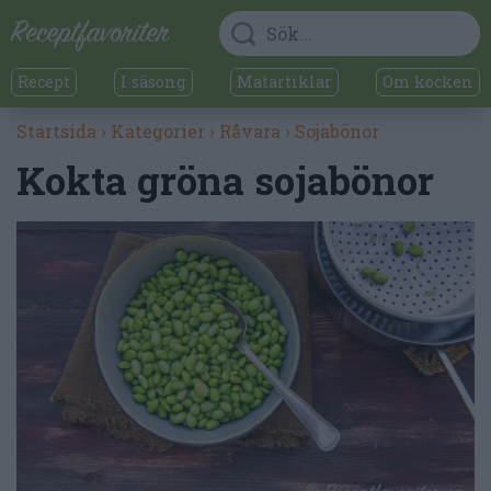
Recept
I säsong
Matartiklar
Om kocken
Startsida
›
Kategorier
›
Råvara
›
Sojabönor
Kokta gröna sojabönor