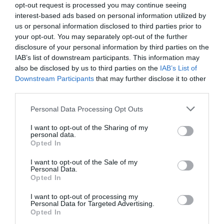
opt-out request is processed you may continue seeing
interest-based ads based on personal information utilized by
us or personal information disclosed to third parties prior to
your opt-out. You may separately opt-out of the further
disclosure of your personal information by third parties on the
IAB’s list of downstream participants. This information may
also be disclosed by us to third parties on the
IAB’s List of
Downstream Participants
that may further disclose it to other
third parties.
Personal Data Processing Opt Outs
I want to opt-out of the Sharing of my
personal data.
Sidorätter och tillbehör
Sojabönor
Vardag
Opted In
Snabblagat
Lättlagat
Japansk mat
I want to opt-out of the Sale of my
Personal Data.
Vegetariskt
Vegan
Kokt mat
Grundrecept
Opted In
I want to opt-out of processing my
E-mail
Skriv ut
Personal Data for Targeted Advertising.
Opted In