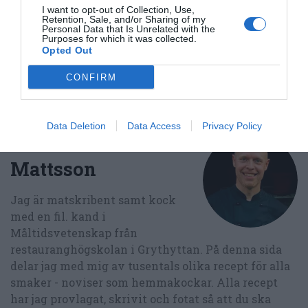
I want to opt-out of Collection, Use,
Medel:
3.8
(
17
röster)
Retention, Sale, and/or Sharing of my
Personal Data that Is Unrelated with the
Purposes for which it was collected.
Opted Out
Uppskattat näringsvärde per portion:
148 kcal
CONFIRM
Publicerat:
2019-09-17
,
Uppdaterat:
2019-10-06
Data Deletion
Data Access
Privacy Policy
Författare:
Henrik
Mattsson
Jag är matskribent samt kock
med en fil. kand i
Måltidsvetenskap från
restauranghögskolan i Grythyttan. På denna sida
delar jag med mig av tusentals olika recept för alla
smaker - noviser som hemmakockar. Alla recept
har jag provlagat, skrivit och fotat så att du ska