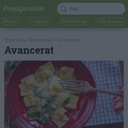
Recept
I säsong
Matartiklar
Om kocken
Startsida
›
Kategorier
›
Avancerat
Avancerat