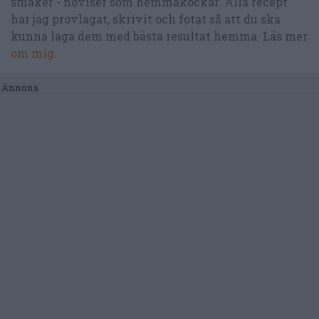
smaker - noviser som hemmakockar. Alla recept
har jag provlagat, skrivit och fotat så att du ska
kunna laga dem med bästa resultat hemma. Läs mer
om mig
.