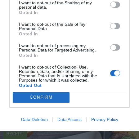
I want to opt-out of the Sharing of my
personal data.
Opted In
I want to opt-out of the Sale of my
Personal Data.
Opted In
I want to opt-out of processing my
Personal Data for Targeted Advertising.
Opted In
I want to opt-out of Collection, Use,
Frityrsmet
Retention, Sale, and/or Sharing of my
Personal Data that Is Unrelated with the
Purposes for which it was collected.
En klassisk knaprig och fluffig frityrsmet som
Opted Out
blandas av äggvita, vetemjöl och öl, vichyvatten
eller...
CONFIRM
Data Deletion
Data Access
Privacy Policy
RECEPT