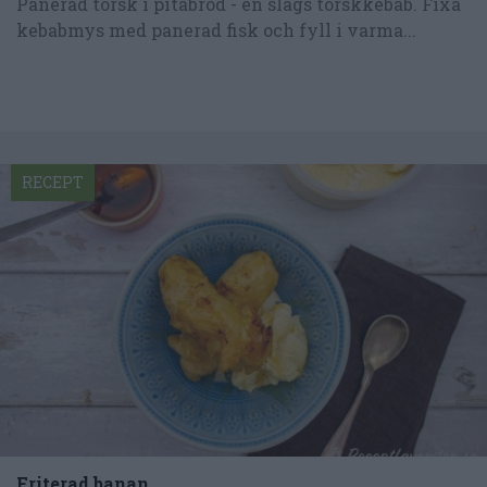
Panerad torsk i pitabröd - en slags torskkebab. Fixa
kebabmys med panerad fisk och fyll i varma...
RECEPT
Friterad banan