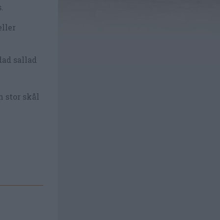
.
eller
ad sallad
n stor skål