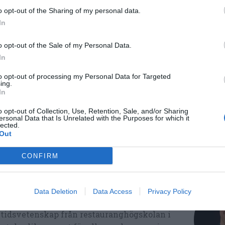
o opt-out of the Sharing of my personal data.
In
aprika
Broccoli
Fest
o opt-out of the Sale of my Personal Data.
Utflykt
Avancerat
In
to opt-out of processing my Personal Data for Targeted
ing.
In
Medel:
3.8
(
271
röster)
o opt-out of Collection, Use, Retention, Sale, and/or Sharing
ersonal Data that Is Unrelated with the Purposes for which it
lected.
Out
CONFIRM
Data Deletion
Data Access
Privacy Policy
ltidsvetenskap från restauranghögskolan i