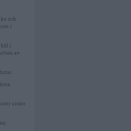
nke och
uter i
hål i
mitten av
bitar.
tärna
nuter under
an.