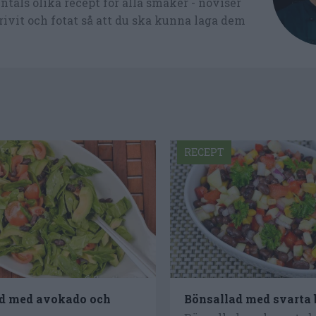
tals olika recept för alla smaker - noviser
ivit och fotat så att du ska kunna laga dem
RECEPT
d med avokado och
Bönsallad med svarta