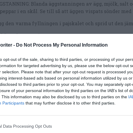
GSTANNING: Blanda äggstanningen av ägg, mjölk, salt 
peppar i en skål. Se till så att äggen vispats sönder med
g den varma fyllningen i pajskalet och sprid ut den jäm
l över äggstanningen.
oriter -
Do Not Process My Personal Information
k värmen till 175 grader vanlig ugn.
dda kycklingpajen i mitten av ugnen i ca 50 minuter. S
to opt-out of the sale, sharing to third parties, or processing of your per
formation for targeted advertising by us, please use the below opt-out s
 och se om äggstanningen har stelnat - grädda annars 
r selection. Please note that after your opt-out request is processed y
uter till.
eing interest-based ads based on personal information utilized by us or
disclosed to third parties prior to your opt-out. You may separately opt-
ut och låt kycklingpajen svalna något innan servering.
losure of your personal information by third parties on the IAB’s list of
. This information may also be disclosed by us to third parties on the
IA
Participants
that may further disclose it to other third parties.
l Data Processing Opt Outs