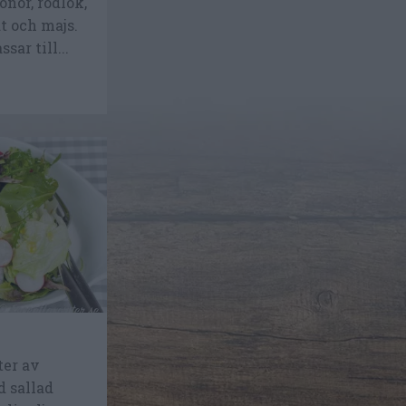
nor, rödlök,
t och majs.
sar till...
ter av
d sallad