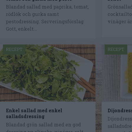
Blandad sallad med paprika, tomat,
Grönsalla
rödlök och gurka samt
cocktailto
pestodressing. Serveringsförslag
vinäger är 
Gott, enkelt...
RECEPT
RECEPT
Enkel sallad med enkel
Dijondres
salladsdressing
Dijondres
Blandad grön sallad med en god
salladsdre
dressing av olivolja, vinäger, salt