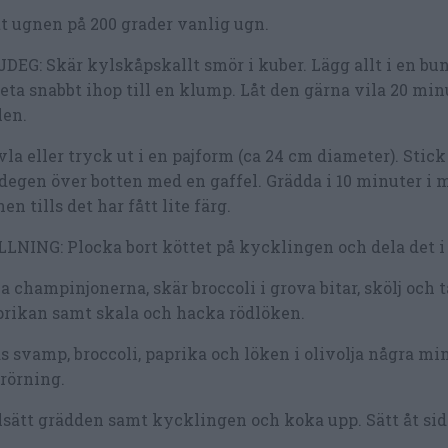
t ugnen på 200 grader vanlig ugn.
DEG: Skär kylskåpskallt smör i kuber. Lägg allt i en bu
eta snabbt ihop till en klump. Låt den gärna vila 20 min
len.
la eller tryck ut i en pajform (ca 24 cm diameter). Stick 
degen över botten med en gaffel. Grädda i 10 minuter i 
en tills det har fått lite färg.
LNING: Plocka bort köttet på kycklingen och dela det i 
a champinjonerna, skär broccoli i grova bitar, skölj och 
rikan samt skala och hacka rödlöken.
s svamp, broccoli, paprika och löken i olivolja några mi
rörning.
lsätt grädden samt kycklingen och koka upp. Sätt åt sid