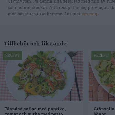
Grythyttan. På denna sida delar jag med mig av tusen
som hemmakockar. Alla recept har jag provlagat, skr
med bästa resultat hemma. Läs mer
om mig
.
Tillbehör och liknande:
RECEPT
RECEPT
Blandad sallad med paprika,
Grönsalla
tomat och gurka med pesto
bönor