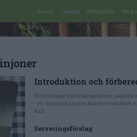
Recept
I säsong
Matartiklar
Om ko
injoner
Introduktion och förbere
Kycklingpaj med champinjoner, paprika o
- en supergod paj som kan serveras både 
kall.
Serveringsförslag