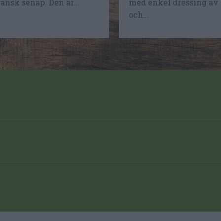
ransk senap. Den är...
med enkel dressing av 
och...