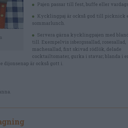
Pajen passar till fest, buffe eller vardags
Kycklingpaj är också god till picknick 
sommarlunch.
Servera gärna kycklingpajen med bland
en
till. Exempelvis isbergssallad, rosesallad,
machesallad, fint skivad rödlök, delade
cocktailtomater, gurka i stavar; blanda i e
te dijonsenap är också gott i.
panna.
lagning