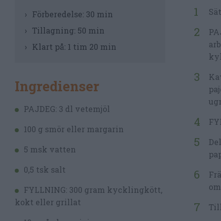
Sät
Förberedelse:
30 min
Tillagning:
50 min
PAJ
arb
Klart på:
1 tim 20 min
ky
Kav
Ingredienser
paj
ugn
PAJDEG: 3 dl vetemjöl
FYL
100 g smör eller margarin
Del
5 msk vatten
pap
0,5 tsk salt
Frä
om
FYLLNING: 300 gram kycklingkött,
kokt eller grillat
Til