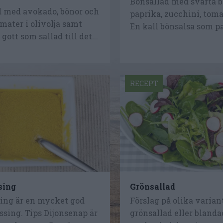
Bönsallad med svarta bö
d med avokado, bönor och
paprika, zucchini, toma
mater i olivolja samt
En kall bönsalsa som pas
gott som sallad till det...
RECEPT
sing
Grönsallad
sing är en mycket god
Förslag på olika varian
ssing. Tips Dijonsenap är
grönsallad eller blanda