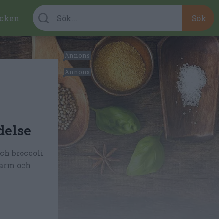
cken
delse
ch broccoli
varm och