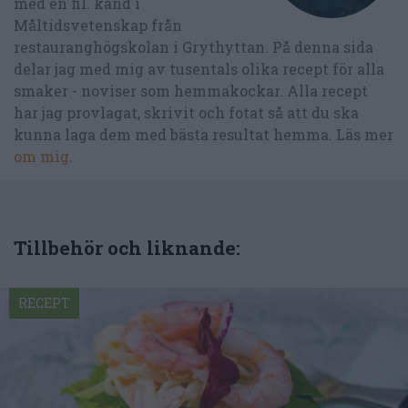
med en fil. kand i
Måltidsvetenskap från
restauranghögskolan i Grythyttan. På denna sida
delar jag med mig av tusentals olika recept för alla
smaker - noviser som hemmakockar. Alla recept
har jag provlagat, skrivit och fotat så att du ska
kunna laga dem med bästa resultat hemma. Läs mer
om mig
.
Tillbehör och liknande:
RECEPT