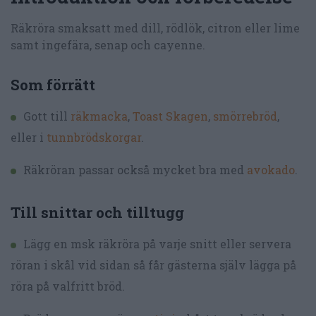
Räkröra smaksatt med dill, rödlök, citron eller lime
samt ingefära, senap och cayenne.
Som förrätt
Gott till
räkmacka
,
Toast Skagen
,
smörrebröd
,
eller i
tunnbrödskorgar
.
Räkröran passar också mycket bra med
avokado
.
Till snittar och tilltugg
Lägg en msk räkröra på varje snitt eller servera
röran i skål vid sidan så får gästerna själv lägga på
röra på valfritt bröd.