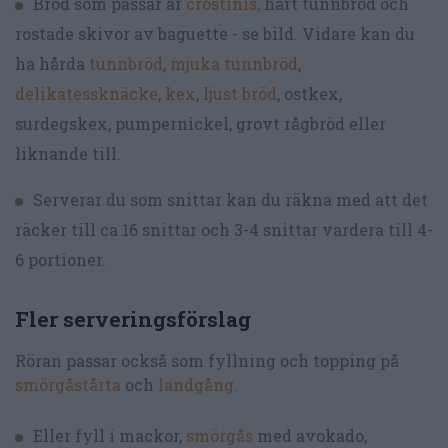
Bröd som passar är
crostinis,
hårt tunnbröd och
rostade skivor av baguette - se bild. Vidare kan du
ha hårda
tunnbröd
,
mjuka tunnbröd
,
delikatessknäcke
,
kex
,
ljust bröd
, ostkex,
surdegskex, pumpernickel, grovt rågbröd eller
liknande till.
Serverar du som snittar kan du räkna med att det
räcker till ca 16 snittar och 3-4 snittar vardera till 4-
6 portioner.
Fler serveringsförslag
Röran passar också som fyllning och topping på
smörgåstårta
och
landgång
.
Eller fyll i mackor,
smörgås
med avokado,