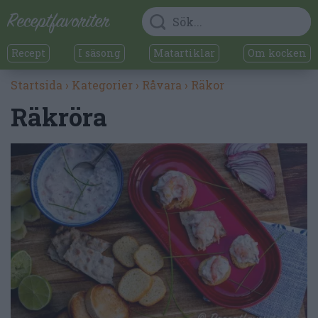
Recept
I säsong
Matartiklar
Om kocken
Startsida
›
Kategorier
›
Råvara
›
Räkor
Räkröra