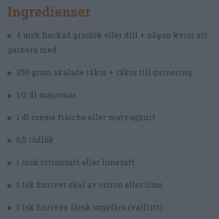
Ingredienser
4 msk hackad gräslök eller dill + någon kvist att
garnera med
250 gram skalade räkor + räkor till garnering
1/2 dl majonnäs
1 dl crème fraiche eller matyoghurt
0,5 rödlök
1 msk citronsaft eller limesaft
1 tsk finrivet skal av citron eller lime
1 tsk finriven färsk ingefära (valfritt)