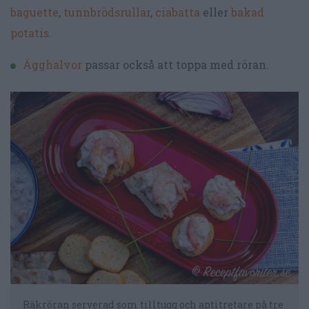
baguette
,
tunnbrödsrullar
,
ciabatta
eller
bakad
potatis
.
Ägghalvor
passar också att toppa med röran.
Räkröran serverad som tilltugg och aptitretare på tre