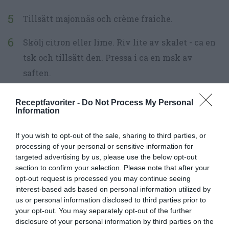
Tillsätt majonnäs och crème fraiche.
Skölj citron eller lime. Riv lite av skalet - ca en
tsk och tillsätt den. Pressa i ca en msk av
saften.
Smaksätt vidare med dijonsenap,
Receptfavoriter -
Do Not Process My Personal
Information
cayennepeppar och finriven färsk ingefära.
Rör ihop till en röra.
If you wish to opt-out of the sale, sharing to third parties, or
processing of your personal or sensitive information for
targeted advertising by us, please use the below opt-out
Nu är räkröran klar att servera till det du
section to confirm your selection. Please note that after your
önskar. Garnera gärna vid servering med extra
opt-out request is processed you may continue seeing
räkor, hackad dill eller gräslök samt rödlök.
interest-based ads based on personal information utilized by
us or personal information disclosed to third parties prior to
your opt-out. You may separately opt-out of the further
Kan förberedas och förvaras någon dag i kylen.
disclosure of your personal information by third parties on the