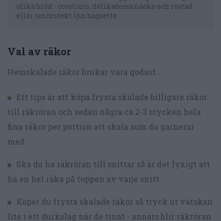
olika bröd - crostinis, delikatessknäcke och rostad
eller smörstekt ljus baguette.
Val av räkor
Hemskalade räkor brukar vara godast.
Ett tips är att köpa frysta skalade billigare räkor
till räkröran och sedan några ca 2-3 stycken hela
fina räkor per portion att skala som du garnerar
med.
Ska du ha räkröran till snittar så är det lyxigt att
ha en hel räka på toppen av varje snitt.
Köper du frysta skalade räkor så tryck ut vätskan
lite i ett durkslag när de tinat - annars blir räkröran