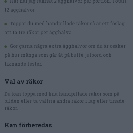
Här har jag räknat 2 ägghalvor per portion. Totalt
12 ägghalvor.
Toppar du med handpillade räkor så är ett föslag
att ta tre räkor per ägghalva.
Gör gärna några extra ägghalvor om du är osäker
på hur många som går åt på buffé, julbord och
liknande fester.
Val av räkor
Du kan toppa med fina handpillade räkor som på
bilden eller ta valfria andra räkor i lag eller tinade
räkor.
Kan förberedas