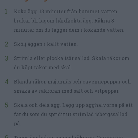
Koka ägg. 13 minuter från ljummet vatten
brukar bli lagom hårdkokta ägg. Räkna 8
minuter om du lägger dem i kokande vatten.
Skölj äggen i kallt vatten.
Strimla eller plocka isär sallad. Skala räkor om
du köpt räkor med skal.
Blanda räkor, majonnäs och cayennepeppar och
smaka av räkröran med salt och vitpeppar.
Skala och dela ägg. Lägg upp ägghalvorna på ett
fat du som du spridit ut strimlad isbergssallad
på.
Toppa ägghalvorna med räkorna. Garnera ev.