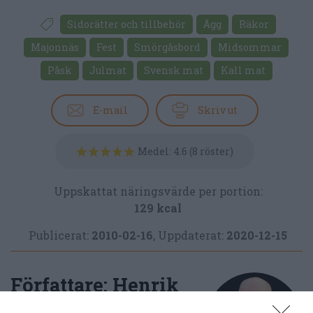
Sidorätter och tillbehör
Ägg
Räkor
Majonnäs
Fest
Smörgåsbord
Midsommar
Påsk
Julmat
Svensk mat
Kall mat
E-mail
Skriv ut
Medel:
4.6
(
8
röster)
Uppskattat näringsvärde per portion:
129 kcal
Publicerat:
2010-02-16
,
Uppdaterat:
2020-12-15
Författare:
Henrik
Mattsson