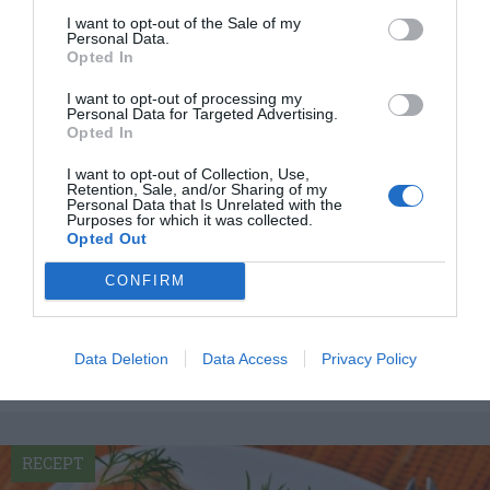
I want to opt-out of the Sale of my
Personal Data.
Opted In
I want to opt-out of processing my
Personal Data for Targeted Advertising.
Opted In
I want to opt-out of Collection, Use,
Retention, Sale, and/or Sharing of my
Personal Data that Is Unrelated with the
Purposes for which it was collected.
Opted Out
Koktider för ägg
Hur du kokar ägg. Här hittar du koktider för
CONFIRM
löskokta, medelkokta och hårdkokta ägg samt tips
hur du...
Data Deletion
Data Access
Privacy Policy
RECEPT