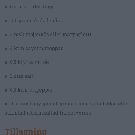
6 stora frukostägg
150 gram skalade räkor
3 msk majonnäs eller matyoghurt
3 krm cayennepeppar
0,5 klyfta vitlök
1 krm salt
0,5 krm vitpeppar
10 gram babyspenat, gröna späda salladsblad eller
strimlad isbergssallad till servering
Tillagning