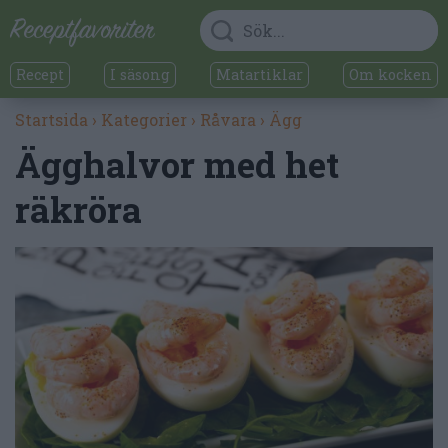
Recept
I säsong
Matartiklar
Om kocken
Startsida
›
Kategorier
›
Råvara
›
Ägg
Ägghalvor med het
räkröra