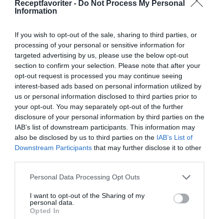
Receptfavoriter -
Do Not Process My Personal
Information
Jag är matskribent samt kock
med en fil. kand i
If you wish to opt-out of the sale, sharing to third parties, or
Måltidsvetenskap från
processing of your personal or sensitive information for
restauranghögskolan i Grythyttan. På denna sida
targeted advertising by us, please use the below opt-out
delar jag med mig av tusentals olika recept för alla
section to confirm your selection. Please note that after your
opt-out request is processed you may continue seeing
smaker - noviser som hemmakockar. Alla recept
interest-based ads based on personal information utilized by
har jag provlagat, skrivit och fotat så att du ska
us or personal information disclosed to third parties prior to
kunna laga dem med bästa resultat hemma. Läs mer
your opt-out. You may separately opt-out of the further
om mig
.
disclosure of your personal information by third parties on the
IAB’s list of downstream participants. This information may
also be disclosed by us to third parties on the
IAB’s List of
Downstream Participants
that may further disclose it to other
third parties.
Tillbehör och liknande:
Personal Data Processing Opt Outs
RECEPT
I want to opt-out of the Sharing of my
personal data.
Opted In