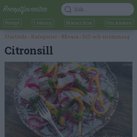
Recept
I säsong
Matartiklar
Om kocken
Startsida
›
Kategorier
›
Råvara
›
Sill och strömming
Citronsill