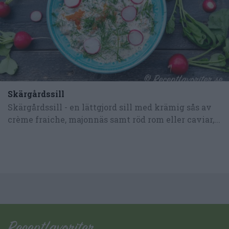
Skärgårdssill
Skärgårdssill - en lättgjord sill med krämig sås av
crème fraiche, majonnäs samt röd rom eller caviar,...