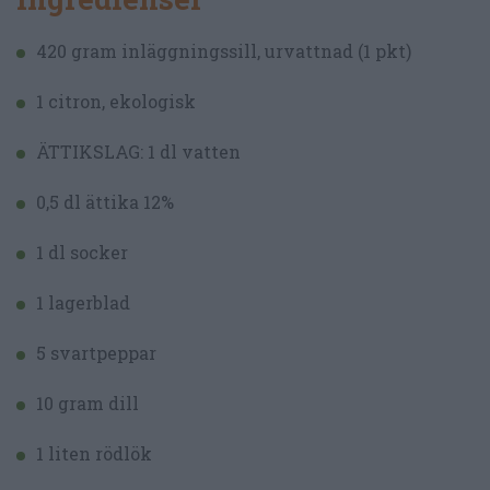
420 gram inläggningssill, urvattnad (1 pkt)
1 citron, ekologisk
ÄTTIKSLAG: 1 dl vatten
0,5 dl ättika 12%
1 dl socker
1 lagerblad
5 svartpeppar
10 gram dill
1 liten rödlök