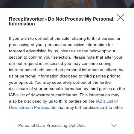
Receptfavoriter -
Do Not Process My Personal
Information
If you wish to opt-out of the sale, sharing to third parties, or
processing of your personal or sensitive information for
targeted advertising by us, please use the below opt-out
section to confirm your selection. Please note that after your
opt-out request is processed you may continue seeing
Tomatsill
interest-based ads based on personal information utilized by
Tomatsill - en krämig sill med gräddfil och
us or personal information disclosed to third parties prior to
majonnäs smaksatt med tomatpuré och lök. Lägg in
your opt-out. You may separately opt-out of the further
sillfiléer...
disclosure of your personal information by third parties on the
IAB’s list of downstream participants. This information may
also be disclosed by us to third parties on the
IAB’s List of
Downstream Participants
that may further disclose it to other
third parties.
RECEPT
Personal Data Processing Opt Outs