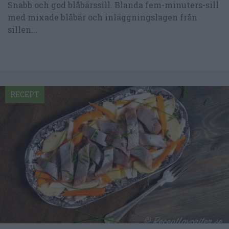
Snabb och god blåbärssill. Blanda fem-minuters-sill
med mixade blåbär och inläggningslagen från
sillen...
RECEPT