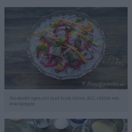
Smaksätt egen sill med frisk citron, dill, rödlök och
svartpeppar.