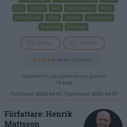
Dill
Rödlök
Fest
Smörgåsbord
Buffé
Midsommar
Påsk
Julmat
Svensk mat
Kokt mat
Kall mat
E-mail
Skriv ut
Medel:
4
(
5
röster)
Uppskattat näringsvärde per portion:
75 kcal
Publicerat:
2022-04-07
,
Uppdaterat:
2022-04-07
Författare:
Henrik
Mattsson