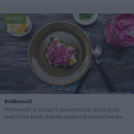
RECEPT
Rödbetssill
Rödbetssill är inlagd 5-minuterssill i krämig sås
med riven färsk rödbeta, äpple och crème fraiche...