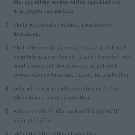
Mät upp ättika, socker, vatten, lagerblad och
svartpeppar i en kastrull.
Skala och strimla rödlöken. Lägg löken i
kastrullen.
Skölj citronen. Skala av hälften av skalet med
en potatisskalare utan att få med så mycket vitt
samt strimla det. Riv resten av skalet med
rivjärn eller zestjärn fint. Tillsätt till kastrullen.
Dela och pressa ur saften ur citronen. Tillsätt
till resten av lagen i kastrullen.
Koka upp och rör tills sockret löst sig. Ställ åt
sidan att kallna.
Skär eller klipp sillen i lagom bitar.