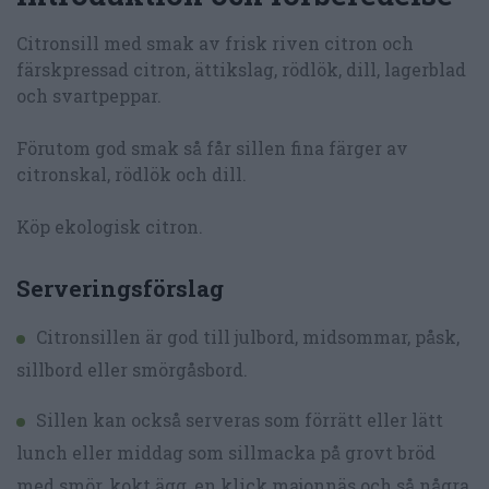
Citronsill med smak av frisk riven citron och
färskpressad citron, ättikslag, rödlök, dill, lagerblad
och svartpeppar.
Förutom god smak så får sillen fina färger av
citronskal, rödlök och dill.
Köp ekologisk citron.
Serveringsförslag
Citronsillen är god till julbord, midsommar, påsk,
sillbord eller smörgåsbord.
Sillen kan också serveras som förrätt eller lätt
lunch eller middag som sillmacka på grovt bröd
med smör, kokt ägg, en klick majonnäs och så några