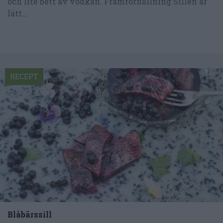
och lite bett av vodkan. Framförhållning Sillen är
lätt...
RECEPT
Blåbärssill