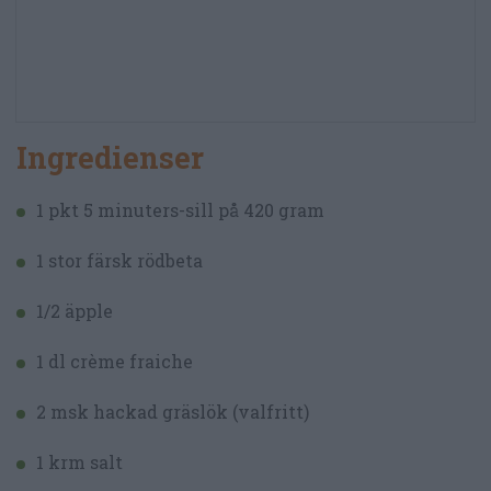
Ingredienser
1 pkt 5 minuters-sill på 420 gram
1 stor färsk rödbeta
1/2 äpple
1 dl crème fraiche
2 msk hackad gräslök (valfritt)
1 krm salt