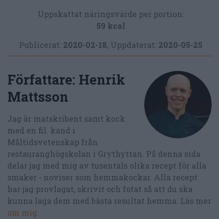
Uppskattat näringsvärde per portion:
59 kcal
Publicerat:
2020-02-18
,
Uppdaterat:
2020-05-25
Författare:
Henrik
Mattsson
Jag är matskribent samt kock
med en fil. kand i
Måltidsvetenskap från
restauranghögskolan i Grythyttan. På denna sida
delar jag med mig av tusentals olika recept för alla
smaker - noviser som hemmakockar. Alla recept
har jag provlagat, skrivit och fotat så att du ska
kunna laga dem med bästa resultat hemma. Läs mer
om mig
.