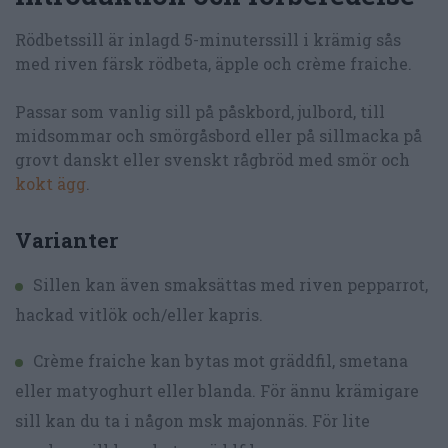
Rödbetssill är inlagd 5-minuterssill i krämig sås
med riven färsk rödbeta, äpple och crème fraiche.
Passar som vanlig sill på påskbord, julbord, till
midsommar och smörgåsbord eller på sillmacka på
grovt danskt eller svenskt rågbröd med smör och
kokt ägg
.
Varianter
Sillen kan även smaksättas med riven pepparrot,
hackad vitlök och/eller kapris.
Crème fraiche kan bytas mot gräddfil, smetana
eller matyoghurt eller blanda. För ännu krämigare
sill kan du ta i någon msk majonnäs. För lite