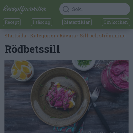
Recept
I säsong
Matartiklar
Om kocken
Startsida
›
Kategorier
›
Råvara
›
Sill och strömming
Rödbetssill