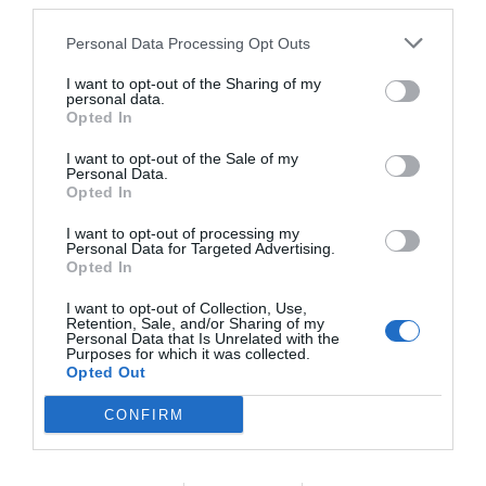
third parties.
Löjromssill
Löjromssill - den lyxigaste sillen någonsin? En
Personal Data Processing Opt Outs
festlig sill eller strömming du snabbt blandar med...
I want to opt-out of the Sharing of my
personal data.
Opted In
I want to opt-out of the Sale of my
Personal Data.
Opted In
RECEPT
I want to opt-out of processing my
Personal Data for Targeted Advertising.
Opted In
I want to opt-out of Collection, Use,
Retention, Sale, and/or Sharing of my
Personal Data that Is Unrelated with the
Purposes for which it was collected.
Opted Out
CONFIRM