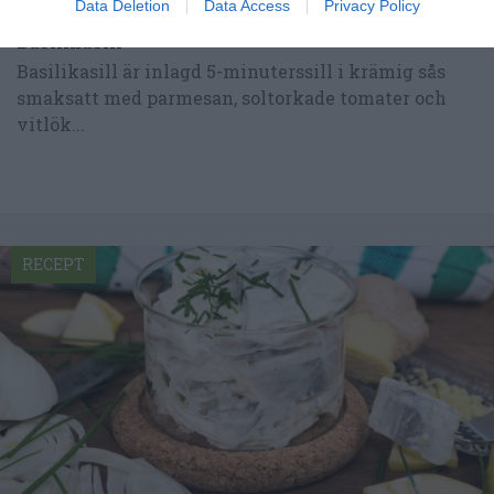
Data Deletion
Data Access
Privacy Policy
Basilikasill
Basilikasill är inlagd 5-minuterssill i krämig sås
smaksatt med parmesan, soltorkade tomater och
vitlök...
RECEPT