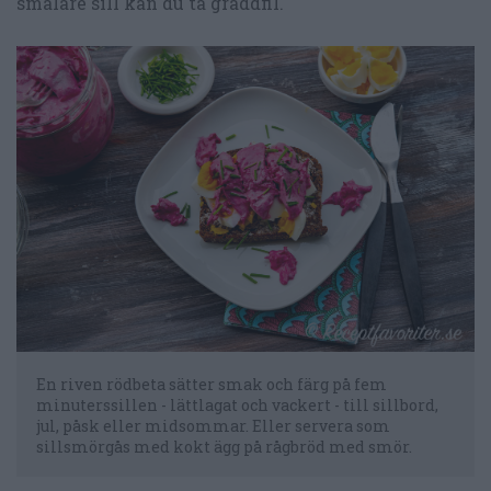
smalare sill kan du ta gräddfil.
En riven rödbeta sätter smak och färg på fem
minuterssillen - lättlagat och vackert - till sillbord,
jul, påsk eller midsommar. Eller servera som
sillsmörgås med kokt ägg på rågbröd med smör.