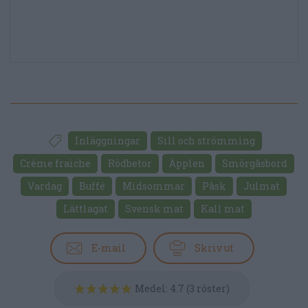
Inläggningar
Sill och strömming
Crème fraiche
Rödbetor
Äpplen
Smörgåsbord
Vardag
Buffé
Midsommar
Påsk
Julmat
Lättlagat
Svensk mat
Kall mat
E-mail
Skriv ut
Medel:
4.7
(
3
röster)